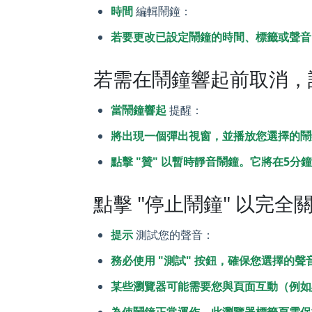
時間
編輯鬧鐘：
若要更改已設定鬧鐘的時間、標籤或聲音，
若需在鬧鐘響起前取消，請在
當鬧鐘響起
提醒：
將出現一個彈出視窗，並播放您選擇的鬧
點擊 "贊" 以暫時靜音鬧鐘。它將在5分
點擊 "停止鬧鐘" 以完全
提示
測試您的聲音：
務必使用 "測試" 按鈕，確保您選擇的
某些瀏覽器可能需要您與頁面互動（例如