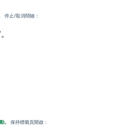
。
停止/取消鬧鐘：
"。
動。
保持標籤頁開啟：