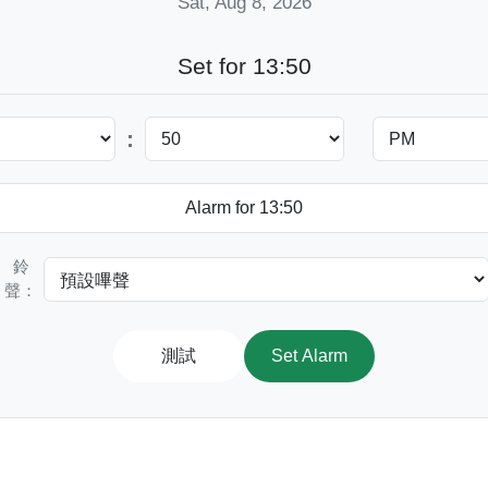
Sat, Aug 8, 2026
Set for 13:50
:
鈴
聲：
測試
Set Alarm