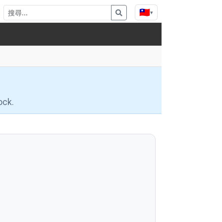
🇹🇼
▾
ock.