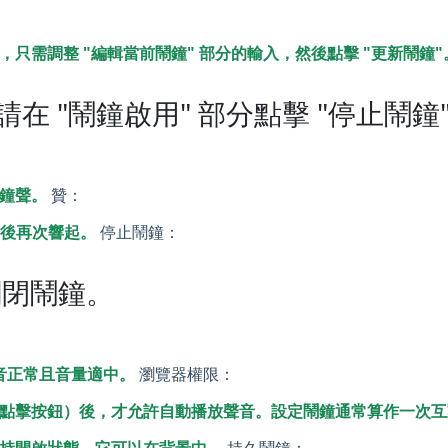
只需調整 "編輯當前鬧鐘" 部分的輸入，然後點擊 "更新鬧鐘"
 "鬧鐘啟用" 部分點擊 "停止鬧鐘
鐘聲。
贊：
鐘後再次響起。
停止鬧鐘：
關閉鬧鐘。
聲音正常且音量適中。
瀏覽器權限：
點擊按鈕）後，才允許自動播放聲音。設定鬧鐘通常算作一次互