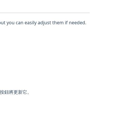
but you can easily adjust them if needed.
按鈕將更新它。