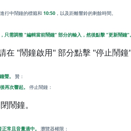
示進行中鬧鐘的標籤和
10:50
，以及距離響鈴的剩餘時間。
只需調整 "編輯當前鬧鐘" 部分的輸入，然後點擊 "更新鬧鐘"
 "鬧鐘啟用" 部分點擊 "停止鬧鐘
鐘聲。
贊：
鐘後再次響起。
停止鬧鐘：
關閉鬧鐘。
聲音正常且音量適中。
瀏覽器權限：