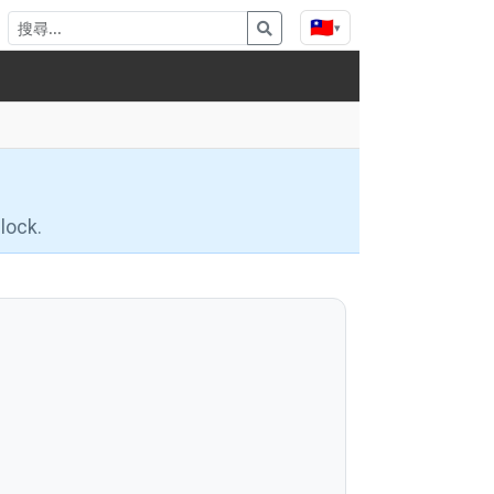
🇹🇼
▾
lock.