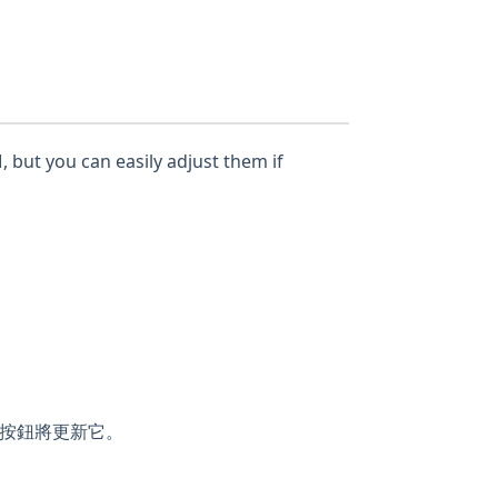
, but you can easily adjust them if
按鈕將更新它。