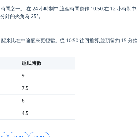
一。 在 24 小時制中,這個時間寫作 10:50;在 12 小時制中為 
分針的夾角為 25°。
時醒來比在中途醒來更輕鬆。從 10:50 往回推算,並預留約 15
睡眠時數
9
7.5
6
4.5