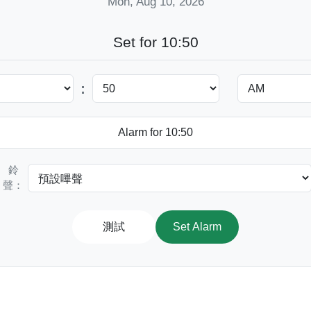
Mon, Aug 10, 2026
Set for 10:50
:
鈴
聲：
測試
Set Alarm