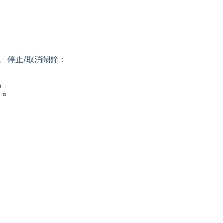
。
停止/取消鬧鐘：
"。