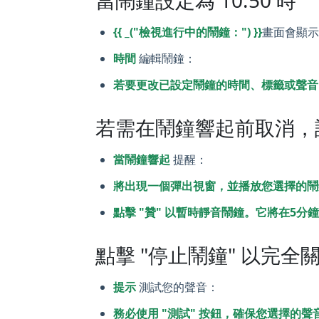
當鬧鐘設定為 10:50 時
{{ _("檢視進行中的鬧鐘：") }}
畫面會顯
時間
編輯鬧鐘：
若要更改已設定鬧鐘的時間、標籤或聲音，
若需在鬧鐘響起前取消，請在
當鬧鐘響起
提醒：
將出現一個彈出視窗，並播放您選擇的鬧
點擊 "贊" 以暫時靜音鬧鐘。它將在5分
點擊 "停止鬧鐘" 以完全
提示
測試您的聲音：
務必使用 "測試" 按鈕，確保您選擇的