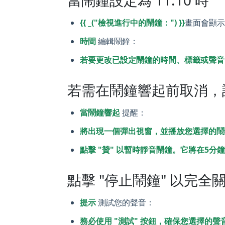
當鬧鐘設定為 11:10 時
{{ _("檢視進行中的鬧鐘：") }}
畫面會顯
時間
編輯鬧鐘：
若要更改已設定鬧鐘的時間、標籤或聲音，
若需在鬧鐘響起前取消，請在
當鬧鐘響起
提醒：
將出現一個彈出視窗，並播放您選擇的鬧
點擊 "贊" 以暫時靜音鬧鐘。它將在5分
點擊 "停止鬧鐘" 以完全
提示
測試您的聲音：
務必使用 "測試" 按鈕，確保您選擇的