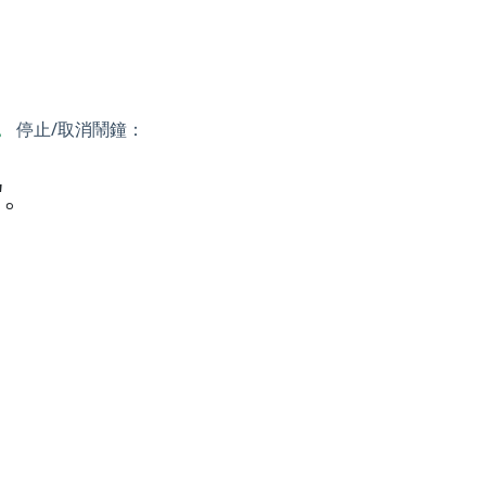
。
停止/取消鬧鐘：
"。