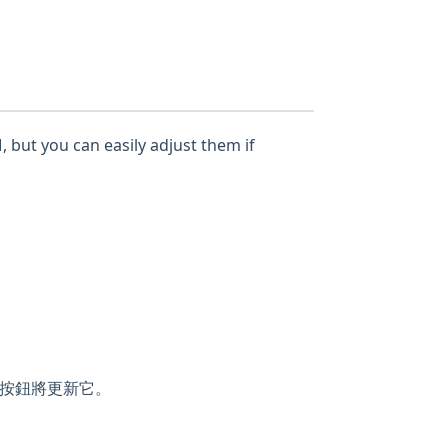
, but you can easily adjust them if
按鈕將更新它。