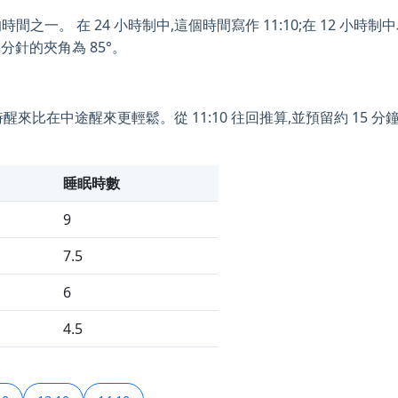
一。 在 24 小時制中,這個時間寫作 11:10;在 12 小時制中為 
分針的夾角為 85°。
時醒來比在中途醒來更輕鬆。從 11:10 往回推算,並預留約 15
睡眠時數
9
7.5
6
4.5