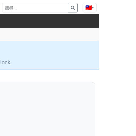
🇹🇼
▾
lock.