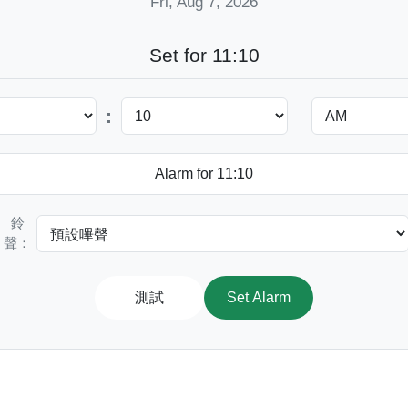
Fri, Aug 7, 2026
Set for 11:10
:
鈴
聲：
測試
Set Alarm