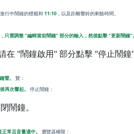
示進行中鬧鐘的標籤和
11:10
，以及距離響鈴的剩餘時間。
只需調整 "編輯當前鬧鐘" 部分的輸入，然後點擊 "更新鬧鐘"
 "鬧鐘啟用" 部分點擊 "停止鬧鐘
鐘聲。
贊：
鐘後再次響起。
停止鬧鐘：
關閉鬧鐘。
聲音正常且音量適中。
瀏覽器權限：