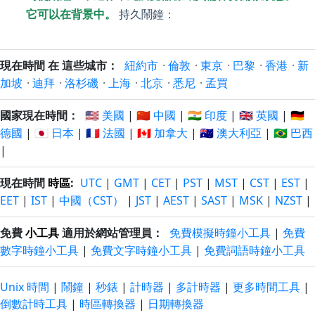
它可以在背景中。
持久鬧鐘：
現在時間 在 這些城市：
紐約市
·
倫敦
·
東京
·
巴黎
·
香港
·
新
加坡
·
迪拜
·
洛杉磯
·
上海
·
北京
·
悉尼
·
孟買
國家現在時間：
🇺🇸 美國
|
🇨🇳 中國
|
🇮🇳 印度
|
🇬🇧 英國
|
🇩🇪
德國
|
🇯🇵 日本
|
🇫🇷 法國
|
🇨🇦 加拿大
|
🇦🇺 澳大利亞
|
🇧🇷 巴西
|
現在時間
時區
:
UTC
|
GMT
|
CET
|
PST
|
MST
|
CST
|
EST
|
EET
|
IST
|
中國（CST）
|
JST
|
AEST
|
SAST
|
MSK
|
NZST
|
免費
小工具
適用於網站管理員：
免費模擬時鐘小工具
|
免費
數字時鐘小工具
|
免費文字時鐘小工具
|
免費詞語時鐘小工具
Unix 時間
|
鬧鐘
|
秒錶
|
計時器
|
多計時器
|
更多時間工具
|
倒數計時工具
|
時區轉換器
|
日期轉換器