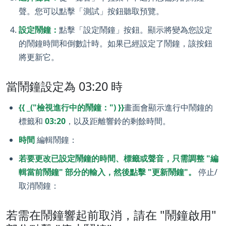
聲。您可以點擊「測試」按鈕聽取預覽。
設定鬧鐘：
點擊「設定鬧鐘」按鈕。顯示將變為您設定
的鬧鐘時間和倒數計時。如果已經設定了鬧鐘，該按鈕
將更新它。
當鬧鐘設定為 03:20 時
{{ _("檢視進行中的鬧鐘：") }}
畫面會顯示進行中鬧鐘的
標籤和
03:20
，以及距離響鈴的剩餘時間。
時間
編輯鬧鐘：
若要更改已設定鬧鐘的時間、標籤或聲音，只需調整 "編
輯當前鬧鐘" 部分的輸入，然後點擊 "更新鬧鐘"。
停止/
取消鬧鐘：
若需在鬧鐘響起前取消，請在 "鬧鐘啟用"