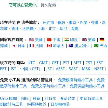
它可以在背景中。
持久鬧鐘：
現在時間 在 這些城市：
紐約市
·
倫敦
·
東京
·
巴黎
·
香港
·
新
加坡
·
迪拜
·
洛杉磯
·
上海
·
北京
·
悉尼
·
孟買
國家現在時間：
🇺🇸 美國
|
🇨🇳 中國
|
🇮🇳 印度
|
🇬🇧 英國
|
🇩🇪
德國
|
🇯🇵 日本
|
🇫🇷 法國
|
🇨🇦 加拿大
|
🇦🇺 澳大利亞
|
🇧🇷 巴西
|
現在時間
時區
:
UTC
|
GMT
|
CET
|
PST
|
MST
|
CST
|
EST
|
EET
|
IST
|
中國（CST）
|
JST
|
AEST
|
SAST
|
MSK
|
NZST
|
免費
小工具
適用於網站管理員：
免費模擬時鐘小工具
|
免費
數字時鐘小工具
|
免費文字時鐘小工具
|
免費詞語時鐘小工具
Unix 時間
|
鬧鐘
|
秒錶
|
計時器
|
多計時器
|
更多時間工具
|
倒數計時工具
|
時區轉換器
|
日期轉換器