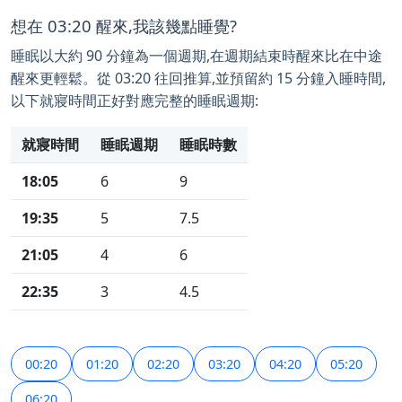
想在 03:20 醒來,我該幾點睡覺?
睡眠以大約 90 分鐘為一個週期,在週期結束時醒來比在中途
醒來更輕鬆。從 03:20 往回推算,並預留約 15 分鐘入睡時間,
以下就寢時間正好對應完整的睡眠週期:
就寢時間
睡眠週期
睡眠時數
18:05
6
9
19:35
5
7.5
21:05
4
6
22:35
3
4.5
00:20
01:20
02:20
03:20
04:20
05:20
06:20