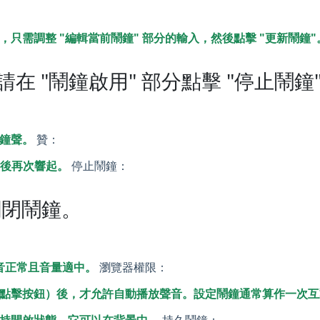
只需調整 "編輯當前鬧鐘" 部分的輸入，然後點擊 "更新鬧鐘"
 "鬧鐘啟用" 部分點擊 "停止鬧鐘
鐘聲。
贊：
鐘後再次響起。
停止鬧鐘：
關閉鬧鐘。
聲音正常且音量適中。
瀏覽器權限：
點擊按鈕）後，才允許自動播放聲音。設定鬧鐘通常算作一次互