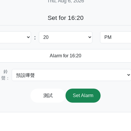
Thu, Aug 6, 2026
Set for 16:20
:
鈴
聲：
測試
Set Alarm