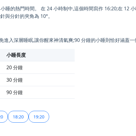
的熱門時間。 在 24 小時制中,這個時間寫作 16:20;在 12 小時制
時針與分針的夾角為 10°。
小睡可避免進入深層睡眠,讓你醒來神清氣爽;90 分鐘的小睡則恰好涵蓋
小睡長度
20 分鐘
30 分鐘
90 分鐘
20
18:20
19:20