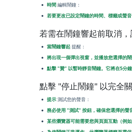
時間
編輯鬧鐘：
若要更改已設定鬧鐘的時間、標籤或聲音，
若需在鬧鐘響起前取消，請在
當鬧鐘響起
提醒：
將出現一個彈出視窗，並播放您選擇的鬧
點擊 "贊" 以暫時靜音鬧鐘。它將在5分
點擊 "停止鬧鐘" 以完全
提示
測試您的聲音：
務必使用 "測試" 按鈕，確保您選擇的
某些瀏覽器可能需要您與頁面互動（例如