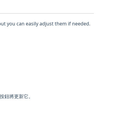
but you can easily adjust them if needed.
按鈕將更新它。