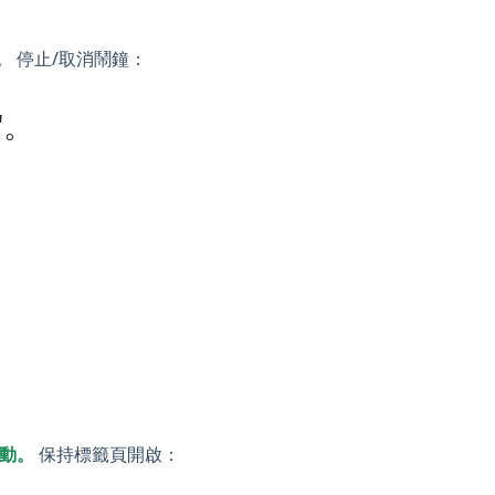
。
停止/取消鬧鐘：
"。
動。
保持標籤頁開啟：