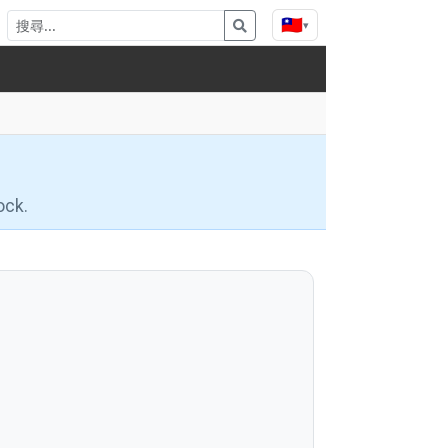
🇹🇼
▾
ock.