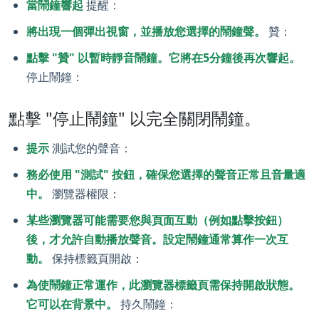
當鬧鐘響起
提醒：
將出現一個彈出視窗，並播放您選擇的鬧鐘聲。
贊：
點擊 "贊" 以暫時靜音鬧鐘。它將在5分鐘後再次響起。
停止鬧鐘：
點擊 "停止鬧鐘" 以完全關閉鬧鐘。
提示
測試您的聲音：
務必使用 "測試" 按鈕，確保您選擇的聲音正常且音量適
中。
瀏覽器權限：
某些瀏覽器可能需要您與頁面互動（例如點擊按鈕）
後，才允許自動播放聲音。設定鬧鐘通常算作一次互
動。
保持標籤頁開啟：
為使鬧鐘正常運作，此瀏覽器標籤頁需保持開啟狀態。
它可以在背景中。
持久鬧鐘：