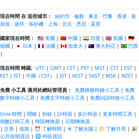
現在時間 在 這些城市：
紐約市
·
倫敦
·
東京
·
巴黎
·
香港
·
新
加坡
·
迪拜
·
洛杉磯
·
上海
·
北京
·
悉尼
·
孟買
國家現在時間：
🇺🇸 美國
|
🇨🇳 中國
|
🇮🇳 印度
|
🇬🇧 英國
|
🇩🇪
德國
|
🇯🇵 日本
|
🇫🇷 法國
|
🇨🇦 加拿大
|
🇦🇺 澳大利亞
|
🇧🇷 巴西
|
現在時間
時區
:
UTC
|
GMT
|
CET
|
PST
|
MST
|
CST
|
EST
|
EET
|
IST
|
中國（CST）
|
JST
|
AEST
|
SAST
|
MSK
|
NZST
|
免費
小工具
適用於網站管理員：
免費模擬時鐘小工具
|
免費
數字時鐘小工具
|
免費文字時鐘小工具
|
免費詞語時鐘小工具
Unix 時間
|
鬧鐘
|
秒錶
|
計時器
|
多計時器
|
更多時間工具
|
倒數計時工具
|
時區轉換器
|
日期轉換器
|
文章
|
假期
|
⏰ 了解時間
|
☀️ 了解太陽
|
🌕 了解月亮
|
🎉
公共假期資訊
|
🌐 時區資訊