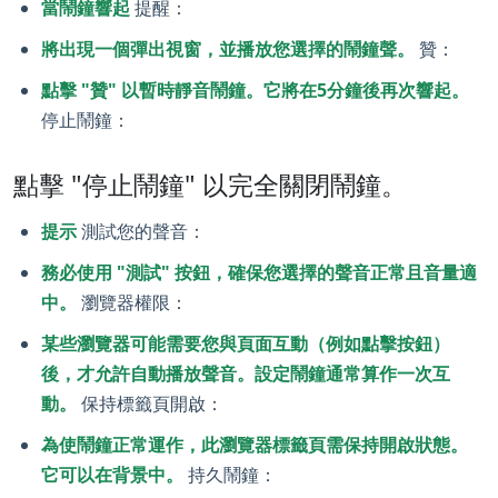
當鬧鐘響起
提醒：
將出現一個彈出視窗，並播放您選擇的鬧鐘聲。
贊：
點擊 "贊" 以暫時靜音鬧鐘。它將在5分鐘後再次響起。
停止鬧鐘：
點擊 "停止鬧鐘" 以完全關閉鬧鐘。
提示
測試您的聲音：
務必使用 "測試" 按鈕，確保您選擇的聲音正常且音量適
中。
瀏覽器權限：
某些瀏覽器可能需要您與頁面互動（例如點擊按鈕）
後，才允許自動播放聲音。設定鬧鐘通常算作一次互
動。
保持標籤頁開啟：
為使鬧鐘正常運作，此瀏覽器標籤頁需保持開啟狀態。
它可以在背景中。
持久鬧鐘：