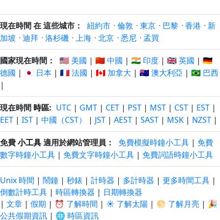
現在時間 在 這些城市：
紐約市
·
倫敦
·
東京
·
巴黎
·
香港
·
新
加坡
·
迪拜
·
洛杉磯
·
上海
·
北京
·
悉尼
·
孟買
國家現在時間：
🇺🇸 美國
|
🇨🇳 中國
|
🇮🇳 印度
|
🇬🇧 英國
|
🇩🇪
德國
|
🇯🇵 日本
|
🇫🇷 法國
|
🇨🇦 加拿大
|
🇦🇺 澳大利亞
|
🇧🇷 巴西
|
現在時間
時區
:
UTC
|
GMT
|
CET
|
PST
|
MST
|
CST
|
EST
|
EET
|
IST
|
中國（CST）
|
JST
|
AEST
|
SAST
|
MSK
|
NZST
|
免費
小工具
適用於網站管理員：
免費模擬時鐘小工具
|
免費
數字時鐘小工具
|
免費文字時鐘小工具
|
免費詞語時鐘小工具
Unix 時間
|
鬧鐘
|
秒錶
|
計時器
|
多計時器
|
更多時間工具
|
倒數計時工具
|
時區轉換器
|
日期轉換器
|
文章
|
假期
|
⏰ 了解時間
|
☀️ 了解太陽
|
🌕 了解月亮
|
🎉
公共假期資訊
|
🌐 時區資訊