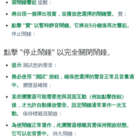
當鬧鐘響起
提醒：
將出現一個彈出視窗，並播放您選擇的鬧鐘聲。
贊：
點擊 "贊" 以暫時靜音鬧鐘。它將在5分鐘後再次響起。
停止鬧鐘：
點擊 "停止鬧鐘" 以完全關閉鬧鐘。
提示
測試您的聲音：
務必使用 "測試" 按鈕，確保您選擇的聲音正常且音量適
中。
瀏覽器權限：
某些瀏覽器可能需要您與頁面互動（例如點擊按鈕）
後，才允許自動播放聲音。設定鬧鐘通常算作一次互
動。
保持標籤頁開啟：
為使鬧鐘正常運作，此瀏覽器標籤頁需保持開啟狀態。
它可以在背景中。
持久鬧鐘：