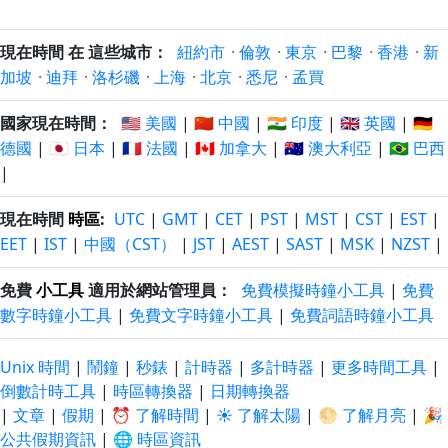
現在時間 在 這些城市：
紐約市
·
倫敦
·
東京
·
巴黎
·
香港
·
新
加坡
·
迪拜
·
洛杉磯
·
上海
·
北京
·
悉尼
·
孟買
國家現在時間：
🇺🇸 美國
|
🇨🇳 中國
|
🇮🇳 印度
|
🇬🇧 英國
|
🇩🇪
德國
|
🇯🇵 日本
|
🇫🇷 法國
|
🇨🇦 加拿大
|
🇦🇺 澳大利亞
|
🇧🇷 巴西
|
現在時間
時區
:
UTC
|
GMT
|
CET
|
PST
|
MST
|
CST
|
EST
|
EET
|
IST
|
中國（CST）
|
JST
|
AEST
|
SAST
|
MSK
|
NZST
|
免費
小工具
適用於網站管理員：
免費模擬時鐘小工具
|
免費
數字時鐘小工具
|
免費文字時鐘小工具
|
免費詞語時鐘小工具
Unix 時間
|
鬧鐘
|
秒錶
|
計時器
|
多計時器
|
更多時間工具
|
倒數計時工具
|
時區轉換器
|
日期轉換器
|
文章
|
假期
|
⏰ 了解時間
|
☀️ 了解太陽
|
🌕 了解月亮
|
🎉
公共假期資訊
|
🌐 時區資訊