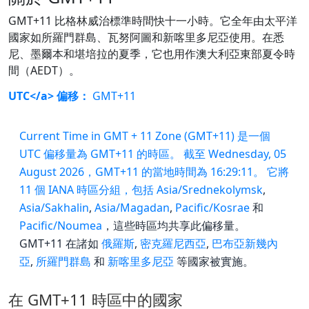
GMT+11 比格林威治標準時間快十一小時。它全年由太平洋
國家如所羅門群島、瓦努阿圖和新喀里多尼亞使用。在悉
尼、墨爾本和堪培拉的夏季，它也用作澳大利亞東部夏令時
間（AEDT）。
UTC</a> 偏移：
GMT+11
Current Time in GMT + 11 Zone (GMT+11) 是一個
UTC 偏移量為 GMT+11 的時區。 截至 Wednesday, 05
August 2026，GMT+11 的當地時間為 16:29:11。 它將
11 個 IANA 時區分組，包括
Asia/Srednekolymsk
,
Asia/Sakhalin
,
Asia/Magadan
,
Pacific/Kosrae
和
Pacific/Noumea
，這些時區均共享此偏移量。
GMT+11 在諸如
俄羅斯
,
密克羅尼西亞
,
巴布亞新幾內
亞
,
所羅門群島
和
新喀里多尼亞
等國家被實施。
在 GMT+11 時區中的國家