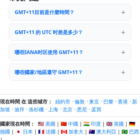
GMT+11目前是什麼時間？
GMT+11 的 UTC 时差是多少？
哪些IANA时区使用 GMT+11？
哪些國家/地區遵守 GMT+11？
現在時間 在 這些城市：
紐約市
·
倫敦
·
東京
·
巴黎
·
香港
·
新
加坡
·
迪拜
·
洛杉磯
·
上海
·
北京
·
悉尼
·
孟買
國家現在時間：
🇺🇸 美國
|
🇨🇳 中國
|
🇮🇳 印度
|
🇬🇧 英國
|
🇩🇪
德國
|
🇯🇵 日本
|
🇫🇷 法國
|
🇨🇦 加拿大
|
🇦🇺 澳大利亞
|
🇧🇷 巴西
|