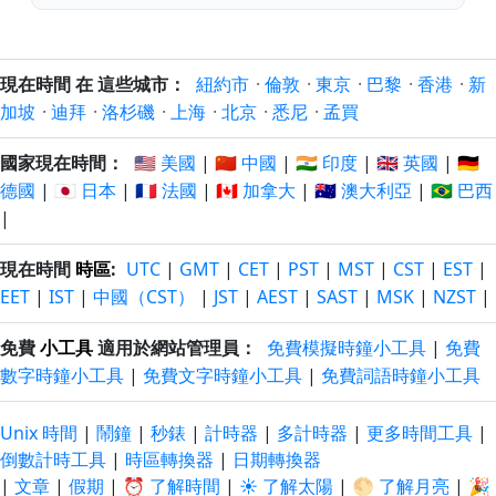
現在時間 在 這些城市：
紐約市
·
倫敦
·
東京
·
巴黎
·
香港
·
新
加坡
·
迪拜
·
洛杉磯
·
上海
·
北京
·
悉尼
·
孟買
國家現在時間：
🇺🇸 美國
|
🇨🇳 中國
|
🇮🇳 印度
|
🇬🇧 英國
|
🇩🇪
德國
|
🇯🇵 日本
|
🇫🇷 法國
|
🇨🇦 加拿大
|
🇦🇺 澳大利亞
|
🇧🇷 巴西
|
現在時間
時區
:
UTC
|
GMT
|
CET
|
PST
|
MST
|
CST
|
EST
|
EET
|
IST
|
中國（CST）
|
JST
|
AEST
|
SAST
|
MSK
|
NZST
|
免費
小工具
適用於網站管理員：
免費模擬時鐘小工具
|
免費
數字時鐘小工具
|
免費文字時鐘小工具
|
免費詞語時鐘小工具
Unix 時間
|
鬧鐘
|
秒錶
|
計時器
|
多計時器
|
更多時間工具
|
倒數計時工具
|
時區轉換器
|
日期轉換器
|
文章
|
假期
|
⏰ 了解時間
|
☀️ 了解太陽
|
🌕 了解月亮
|
🎉