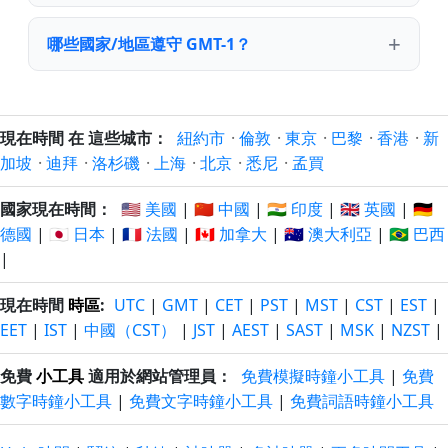
哪些國家/地區遵守 GMT-1？
現在時間 在 這些城市：
紐約市
·
倫敦
·
東京
·
巴黎
·
香港
·
新
加坡
·
迪拜
·
洛杉磯
·
上海
·
北京
·
悉尼
·
孟買
國家現在時間：
🇺🇸 美國
|
🇨🇳 中國
|
🇮🇳 印度
|
🇬🇧 英國
|
🇩🇪
德國
|
🇯🇵 日本
|
🇫🇷 法國
|
🇨🇦 加拿大
|
🇦🇺 澳大利亞
|
🇧🇷 巴西
|
現在時間
時區
:
UTC
|
GMT
|
CET
|
PST
|
MST
|
CST
|
EST
|
EET
|
IST
|
中國（CST）
|
JST
|
AEST
|
SAST
|
MSK
|
NZST
|
免費
小工具
適用於網站管理員：
免費模擬時鐘小工具
|
免費
數字時鐘小工具
|
免費文字時鐘小工具
|
免費詞語時鐘小工具