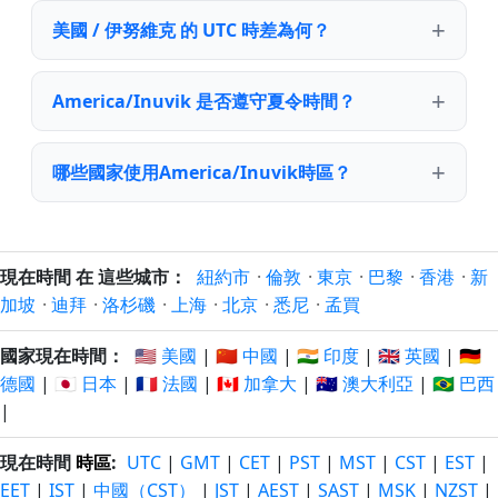
美國 / 伊努維克 的 UTC 時差為何？
America/Inuvik 是否遵守夏令時間？
哪些國家使用America/Inuvik時區？
現在時間 在 這些城市：
紐約市
·
倫敦
·
東京
·
巴黎
·
香港
·
新
加坡
·
迪拜
·
洛杉磯
·
上海
·
北京
·
悉尼
·
孟買
國家現在時間：
🇺🇸 美國
|
🇨🇳 中國
|
🇮🇳 印度
|
🇬🇧 英國
|
🇩🇪
德國
|
🇯🇵 日本
|
🇫🇷 法國
|
🇨🇦 加拿大
|
🇦🇺 澳大利亞
|
🇧🇷 巴西
|
現在時間
時區
:
UTC
|
GMT
|
CET
|
PST
|
MST
|
CST
|
EST
|
EET
|
IST
|
中國（CST）
|
JST
|
AEST
|
SAST
|
MSK
|
NZST
|