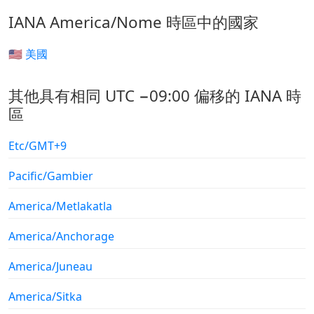
IANA America/Nome 時區中的國家
🇺🇸 美國
其他具有相同 UTC −09:00 偏移的 IANA 時
區
Etc/GMT+9
Pacific/Gambier
America/Metlakatla
America/Anchorage
America/Juneau
America/Sitka