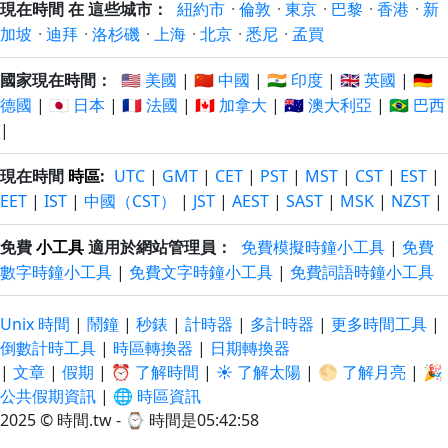
現在時間 在 這些城市：
紐約市
·
倫敦
·
東京
·
巴黎
·
香港
·
新
加坡
·
迪拜
·
洛杉磯
·
上海
·
北京
·
悉尼
·
孟買
國家現在時間：
🇺🇸 美國
|
🇨🇳 中國
|
🇮🇳 印度
|
🇬🇧 英國
|
🇩🇪
德國
|
🇯🇵 日本
|
🇫🇷 法國
|
🇨🇦 加拿大
|
🇦🇺 澳大利亞
|
🇧🇷 巴西
|
現在時間
時區
:
UTC
|
GMT
|
CET
|
PST
|
MST
|
CST
|
EST
|
EET
|
IST
|
中國（CST）
|
JST
|
AEST
|
SAST
|
MSK
|
NZST
|
免費
小工具
適用於網站管理員：
免費模擬時鐘小工具
|
免費
數字時鐘小工具
|
免費文字時鐘小工具
|
免費詞語時鐘小工具
Unix 時間
|
鬧鐘
|
秒錶
|
計時器
|
多計時器
|
更多時間工具
|
倒數計時工具
|
時區轉換器
|
日期轉換器
|
文章
|
假期
|
⏰ 了解時間
|
☀️ 了解太陽
|
🌕 了解月亮
|
🎉
公共假期資訊
|
🌐 時區資訊
2025 © 時間.tw - ⌚
時間是05:42:58