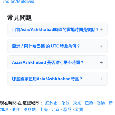
Indian/Maldives
常見問題
目前Asia/Ashkhabad時區的當地時間是幾點？
亞洲 / 阿什哈巴德 的 UTC 時差為何？
Asia/Ashkhabad 是否遵守夏令時間？
哪些國家使用Asia/Ashkhabad時區？
現在時間 在 這些城市：
紐約市
·
倫敦
·
東京
·
巴黎
·
香港
·
新
加坡
·
迪拜
·
洛杉磯
·
上海
·
北京
·
悉尼
·
孟買