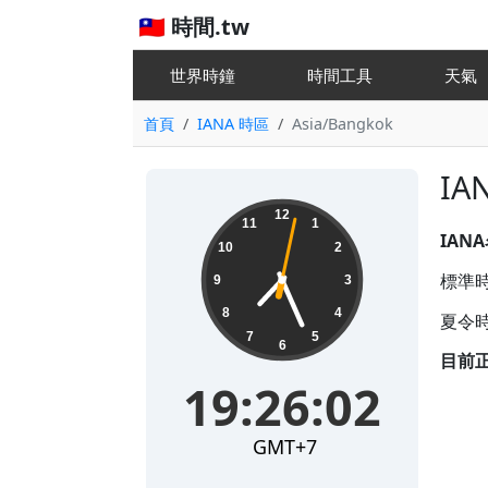
🇹🇼 時間.tw
世界時鐘
時間工具
天
首頁
IANA 時區
Asia/Bangkok
IA
19:26:02
12
11
1
IAN
10
2
標準時差
9
3
8
4
夏令時
7
5
6
目前
19:26:02
GMT+7