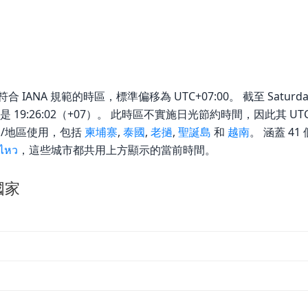
 是符合 IANA 規範的時區，標準偏移為 UTC+07:00。 截至 Saturday,
地時間是 19:26:02（+07）。 此時區不實施日光節約時間，因此其 
個國家/地區使用，包括
柬埔寨
,
泰國
,
老撾
,
聖誕島
和
越南
。 涵蓋 4
ุไหว
，這些城市都共用上方顯示的當前時間。
的國家