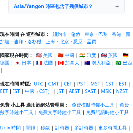
Asia/Yangon 時區包含了幾個城市？
現在時間 在 這些城市：
紐約市
·
倫敦
·
東京
·
巴黎
·
香港
·
新
加坡
·
迪拜
·
洛杉磯
·
上海
·
北京
·
悉尼
·
孟買
國家現在時間：
🇺🇸 美國
|
🇨🇳 中國
|
🇮🇳 印度
|
🇬🇧 英國
|
🇩🇪
德國
|
🇯🇵 日本
|
🇫🇷 法國
|
🇨🇦 加拿大
|
🇦🇺 澳大利亞
|
🇧🇷 巴西
|
現在時間
時區
:
UTC
|
GMT
|
CET
|
PST
|
MST
|
CST
|
EST
|
EET
|
IST
|
中國（CST）
|
JST
|
AEST
|
SAST
|
MSK
|
NZST
|
免費
小工具
適用於網站管理員：
免費模擬時鐘小工具
|
免費
數字時鐘小工具
|
免費文字時鐘小工具
|
免費詞語時鐘小工具
Unix 時間
|
鬧鐘
|
秒錶
|
計時器
|
多計時器
|
更多時間工具
|