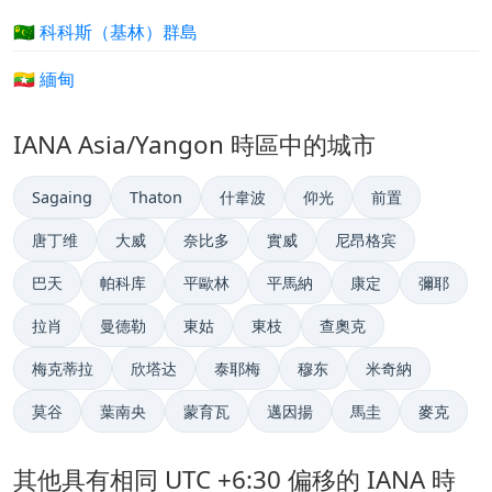
🇨🇨 科科斯（基林）群島
🇲🇲 緬甸
IANA Asia/Yangon 時區中的城市
Sagaing
Thaton
什韋波
仰光
前置
唐丁维
大威
奈比多
實威
尼昂格宾
巴天
帕科库
平歐林
平馬納
康定
彌耶
拉肖
曼德勒
東姑
東枝
查奧克
梅克蒂拉
欣塔达
泰耶梅
穆东
米奇納
莫谷
葉南央
蒙育瓦
邁因揚
馬圭
麥克
其他具有相同 UTC +6:30 偏移的 IANA 時