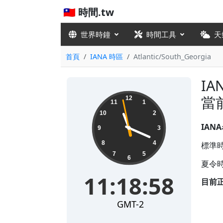
🇹🇼 時間.tw
世界時鐘
時間工具
天
首頁
IANA 時區
Atlantic/South_Georgia
IA
11:18:58
當
12
11
1
10
2
IAN
9
3
8
4
標準時
7
5
6
夏令時
11:18:58
目前
GMT-2