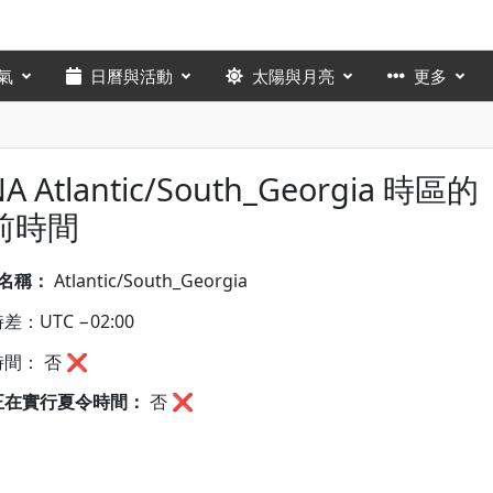
氣
日曆與活動
太陽與月亮
更多
NA Atlantic/South_Georgia 時區的
前時間
A名稱：
Atlantic/South_Georgia
差：UTC −02:00
間： 否 ❌
正在實行夏令時間：
否
❌