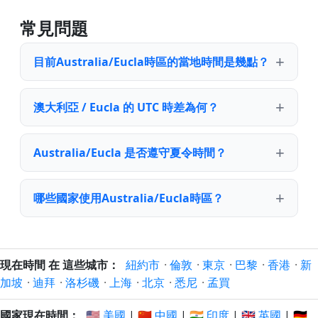
常見問題
目前Australia/Eucla時區的當地時間是幾點？
澳大利亞 / Eucla 的 UTC 時差為何？
Australia/Eucla 是否遵守夏令時間？
哪些國家使用Australia/Eucla時區？
現在時間 在 這些城市：
紐約市
·
倫敦
·
東京
·
巴黎
·
香港
·
新
加坡
·
迪拜
·
洛杉磯
·
上海
·
北京
·
悉尼
·
孟買
國家現在時間：
🇺🇸 美國
|
🇨🇳 中國
|
🇮🇳 印度
|
🇬🇧 英國
|
🇩🇪