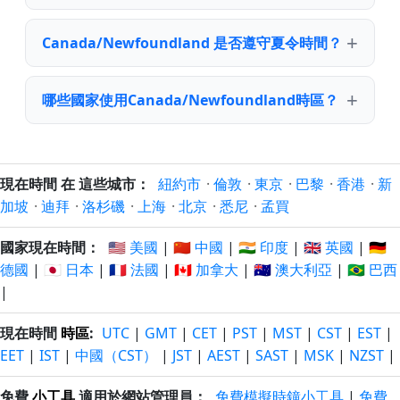
Canada/Newfoundland 是否遵守夏令時間？
哪些國家使用Canada/Newfoundland時區？
現在時間 在 這些城市：
紐約市
·
倫敦
·
東京
·
巴黎
·
香港
·
新
加坡
·
迪拜
·
洛杉磯
·
上海
·
北京
·
悉尼
·
孟買
國家現在時間：
🇺🇸 美國
|
🇨🇳 中國
|
🇮🇳 印度
|
🇬🇧 英國
|
🇩🇪
德國
|
🇯🇵 日本
|
🇫🇷 法國
|
🇨🇦 加拿大
|
🇦🇺 澳大利亞
|
🇧🇷 巴西
|
現在時間
時區
:
UTC
|
GMT
|
CET
|
PST
|
MST
|
CST
|
EST
|
EET
|
IST
|
中國（CST）
|
JST
|
AEST
|
SAST
|
MSK
|
NZST
|
免費
小工具
適用於網站管理員：
免費模擬時鐘小工具
|
免費