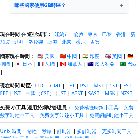
哪些國家使用GB時區？
現在時間 在 這些城市：
紐約市
·
倫敦
·
東京
·
巴黎
·
香港
·
新
加坡
·
迪拜
·
洛杉磯
·
上海
·
北京
·
悉尼
·
孟買
國家現在時間：
🇺🇸 美國
|
🇨🇳 中國
|
🇮🇳 印度
|
🇬🇧 英國
|
🇩🇪
德國
|
🇯🇵 日本
|
🇫🇷 法國
|
🇨🇦 加拿大
|
🇦🇺 澳大利亞
|
🇧🇷 巴西
|
現在時間
時區
:
UTC
|
GMT
|
CET
|
PST
|
MST
|
CST
|
EST
|
EET
|
IST
|
中國（CST）
|
JST
|
AEST
|
SAST
|
MSK
|
NZST
|
免費
小工具
適用於網站管理員：
免費模擬時鐘小工具
|
免費
數字時鐘小工具
|
免費文字時鐘小工具
|
免費詞語時鐘小工具
Unix 時間
|
鬧鐘
|
秒錶
|
計時器
|
多計時器
|
更多時間工具
|