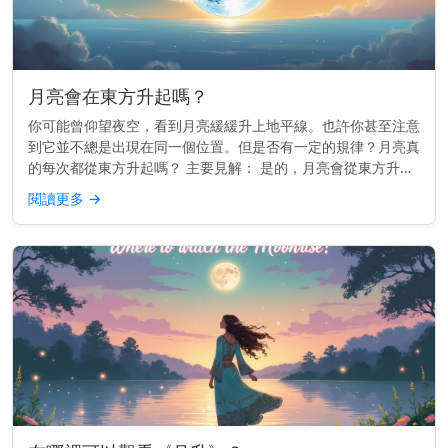
月亮會在東方升起嗎？
你可能曾仰望夜空，看到月亮緩緩升上地平線。也許你甚至注意
到它並不總是出現在同一個位置。但是否有一定的規律？月亮真
的每次都從東方升起嗎？ 主要見解： 是的，月亮會從東方升起
——或非常接近東方——就像太陽一樣。 為什麼月亮會跟隨東
閱讀更多
→
方 這一切都與...