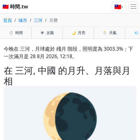
🇹🇼
🇹🇼 時間.tw
▾
首頁
城市
三河
月曆
⏱️
時間
☀️
太陽
🌙
月亮
🌦️
天氣
💨
今晚在 三河，月球處於 殘月 階段，照明度為 3003.3%；下
一次滿月是 28 8月 2026, 12:18。
在 三河, 中國 的月升、月落與月
相
🌘