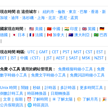
現在時間 在 這些城市：
紐約市
·
倫敦
·
東京
·
巴黎
·
香港
·
新
加坡
·
迪拜
·
洛杉磯
·
上海
·
北京
·
悉尼
·
孟買
國家現在時間：
🇺🇸 美國
|
🇨🇳 中國
|
🇮🇳 印度
|
🇬🇧 英國
|
🇩🇪
德國
|
🇯🇵 日本
|
🇫🇷 法國
|
🇨🇦 加拿大
|
🇦🇺 澳大利亞
|
🇧🇷 巴西
|
現在時間
時區
:
UTC
|
GMT
|
CET
|
PST
|
MST
|
CST
|
EST
|
EET
|
IST
|
中國（CST）
|
JST
|
AEST
|
SAST
|
MSK
|
NZST
|
免費
小工具
適用於網站管理員：
免費模擬時鐘小工具
|
免費
數字時鐘小工具
|
免費文字時鐘小工具
|
免費詞語時鐘小工具
Unix 時間
|
鬧鐘
|
秒錶
|
計時器
|
多計時器
|
更多時間工具
|
倒數計時工具
|
時區轉換器
|
日期轉換器
|
文章
|
假期
|
⏰ 了解時間
|
☀️ 了解太陽
|
🌕 了解月亮
|
🎉
公共假期資訊
|
🌐 時區資訊