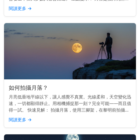
到西方地平線以下，就像日落一樣，但較為柔和。 月落的運作
閱讀更多
→
原理 地球由西向...
如何拍攝月落？
月亮低垂地平線以下，讓人感覺不真實。光線柔和，天空變化迅
速，一切都顯得靜止。用相機捕捉那一刻？完全可能——而且值
得一試。 快速見解： 拍攝月落，使用三腳架，在黎明前拍攝，
並用月落應用程式或日曆來規劃時間。 時間掌握一切 最佳的月
閱讀更多
→
落照片通常在...