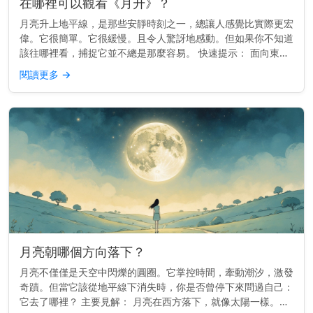
在哪裡可以觀看《月升》？
月亮升上地平線，是那些安靜時刻之一，總讓人感覺比實際更宏
偉。它很簡單。它很緩慢。且令人驚訝地感動。但如果你不知道
該往哪裡看，捕捉它並不總是那麼容易。 快速提示： 面向東
方，視野開闊，能看到地平線。較高的地勢或面向開闊天空的海
閱讀更多
→
灘效果最佳。 為...
月亮朝哪個方向落下？
月亮不僅僅是天空中閃爍的圓圈。它掌控時間，牽動潮汐，激發
奇蹟。但當它該從地平線下消失時，你是否曾停下來問過自己：
它去了哪裡？ 主要見解： 月亮在西方落下，就像太陽一樣。但