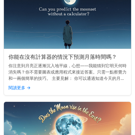
你能在沒有計算器的情況下預測月落時間嗎？
你注意到月亮正逐漸沉入地平線，心想——我能猜到它明天何時
消失嗎？你不需要圖表或應用程式來接近答案。只需一點察覺力
和一兩個簡單的技巧。 主要見解： 你可以通過知道今天的月落
時間，並減去大約50分鐘來預估明天的月落時間。 月亮的每日
閱讀更多
→
漂移 月亮在...