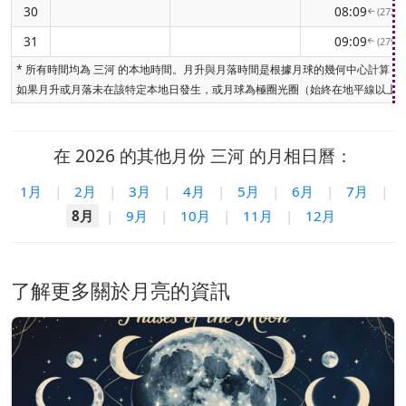
30
08:09
(272° 
↑
31
09:09
(279° 
↑
* 所有時間均為 三河 的本地時間。月升與月落時間是根據月球的幾何中心計
如果月升或月落未在該特定本地日發生，或月球為極圈光圈（始終在地平線以上或
在 2026 的其他月份 三河 的月相日曆：
1月
|
2月
|
3月
|
4月
|
5月
|
6月
|
7月
|
8月
|
9月
|
10月
|
11月
|
12月
了解更多關於月亮的資訊