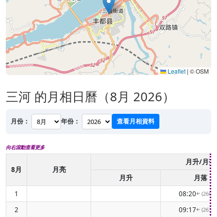
Leaflet
|
© OSM
三河 的月相日曆（8月 2026）
月份：
年份：
查看月相資料
向右滾動查看更多
月升/月落
8月
月亮
月升
月落
1
08:20
(260° 
↑
2
09:17
(267° 
↑