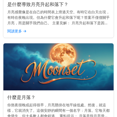
是什麼導致月亮升起和落下？
月亮感覺像是在自己的時間表上滑過天空。有時它在白天出現，
有時在夜晚出現。但為什麼它會升起和落下呢？答案不僅僅關乎
月亮，而是關乎我們自己。 主要見解： 月亮升起和落下是因為
地球在旋轉——而不是因為月亮移動得那麼快。 它真正移動的
閱讀更多
→
原因 地球每2...
什麼是月落？
你熬夜很晚或起得很早，月亮懸掛在地平線低處。然後，就這
樣，它就消失了。這個安靜的瞬間有一個名字：月落。它每天都
會發生，但大多數人都會錯過。 重點提示： 月落是指月亮滑落