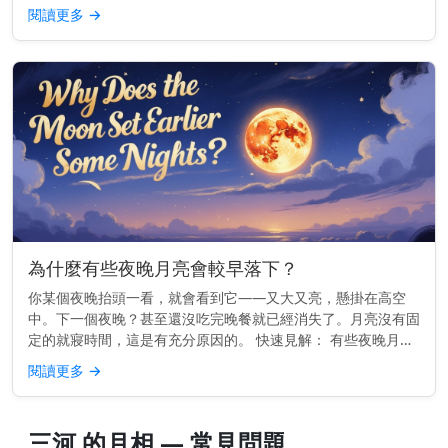
每晚的確切位置會略有變化。 為什麼月亮會在西方落下 地球由
閱讀更多
→
西向東旋轉。...
為什麼有些夜晚月亮會較早落下？
你某個夜晚抬頭一看，就會看到它——又大又亮，懸掛在高空
中。下一個夜晚？甚至還沒吃完晚餐就已經消失了。月亮沒有固
定的就寢時間，這是有充分原因的。 快速見解： 有些夜晚月亮
較早落下，是因為它的軌道使它每天升起的時間大約晚50分鐘
閱讀更多
→
——因此相較於前...
三河 的月相 — 常見問題