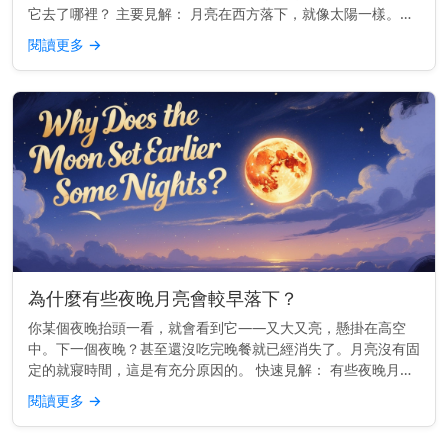
它去了哪裡？ 主要見解： 月亮在西方落下，就像太陽一樣。但
每晚的確切位置會略有變化。 為什麼月亮會在西方落下 地球由
閱讀更多
→
西向東旋轉。...
為什麼有些夜晚月亮會較早落下？
你某個夜晚抬頭一看，就會看到它——又大又亮，懸掛在高空
中。下一個夜晚？甚至還沒吃完晚餐就已經消失了。月亮沒有固
定的就寢時間，這是有充分原因的。 快速見解： 有些夜晚月亮
較早落下，是因為它的軌道使它每天升起的時間大約晚50分鐘
閱讀更多
→
——因此相較於前...