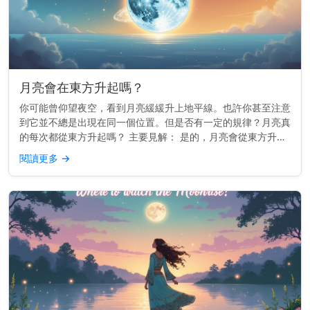
月亮會在東方升起嗎？
你可能曾仰望夜空，看到月亮緩緩升上地平線。也許你甚至注意
到它並不總是出現在同一個位置。但是否有一定的規律？月亮真
的每次都從東方升起嗎？ 主要見解： 是的，月亮會從東方升起
——或非常接近東方——就像太陽一樣。 為什麼月亮會跟隨東
閱讀更多
→
方 這一切都與...