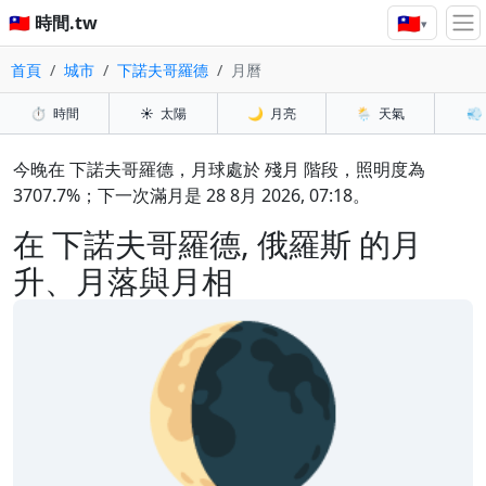
🇹🇼
🇹🇼 時間.tw
▾
首頁
城市
下諾夫哥羅德
月曆
⏱️
時間
☀️
太陽
🌙
月亮
🌦️
天氣
💨
今晚在 下諾夫哥羅德，月球處於 殘月 階段，照明度為
3707.7%；下一次滿月是 28 8月 2026, 07:18。
在 下諾夫哥羅德, 俄羅斯 的月
升、月落與月相
🌘