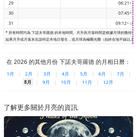
29
06:21
(2
↑
30
07:45
(2
↑
31
09:12
(28
↑
* 所有時間均為 下諾夫哥羅德 的本地時間。月升與月落時間是根據月球的幾
如果月升或月落未在該特定本地日發生，或月球為極圈光圈（始終在地平線以上或
在 2026 的其他月份 下諾夫哥羅德 的月相日曆：
1月
|
2月
|
3月
|
4月
|
5月
|
6月
|
7月
|
8月
|
9月
|
10月
|
11月
|
12月
了解更多關於月亮的資訊