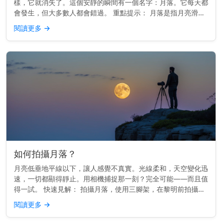
樣，它就消失了。這個安靜的瞬間有一個名字：月落。它每天都
會發生，但大多數人都會錯過。 重點提示： 月落是指月亮滑落
到西方地平線以下，就像日落一樣，但較為柔和。 月落的運作
閱讀更多
→
原理 地球由西向...
如何拍攝月落？
月亮低垂地平線以下，讓人感覺不真實。光線柔和，天空變化迅
速，一切都顯得靜止。用相機捕捉那一刻？完全可能——而且值
得一試。 快速見解： 拍攝月落，使用三腳架，在黎明前拍攝，
並用月落應用程式或日曆來規劃時間。 時間掌握一切 最佳的月
閱讀更多
→
落照片通常在...