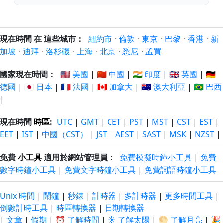
現在時間 在 這些城市：
紐約市
·
倫敦
·
東京
·
巴黎
·
香港
·
新
加坡
·
迪拜
·
洛杉磯
·
上海
·
北京
·
悉尼
·
孟買
國家現在時間：
🇺🇸 美國
|
🇨🇳 中國
|
🇮🇳 印度
|
🇬🇧 英國
|
🇩🇪
德國
|
🇯🇵 日本
|
🇫🇷 法國
|
🇨🇦 加拿大
|
🇦🇺 澳大利亞
|
🇧🇷 巴西
|
現在時間
時區
:
UTC
|
GMT
|
CET
|
PST
|
MST
|
CST
|
EST
|
EET
|
IST
|
中國（CST）
|
JST
|
AEST
|
SAST
|
MSK
|
NZST
|
免費
小工具
適用於網站管理員：
免費模擬時鐘小工具
|
免費
數字時鐘小工具
|
免費文字時鐘小工具
|
免費詞語時鐘小工具
Unix 時間
|
鬧鐘
|
秒錶
|
計時器
|
多計時器
|
更多時間工具
|
倒數計時工具
|
時區轉換器
|
日期轉換器
|
文章
|
假期
|
⏰ 了解時間
|
☀️ 了解太陽
|
🌕 了解月亮
|
🎉