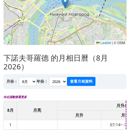
Leaflet
|
© OSM
下諾夫哥羅德 的月相日曆（8月
2026）
月份：
年份：
查看月相資料
向右滾動查看更多
月升/
8月
月亮
月升
月落
1
07:14
(25
↑