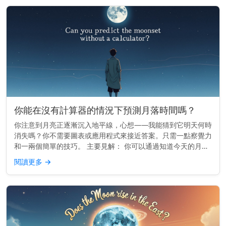
你能在沒有計算器的情況下預測月落時間嗎？
你注意到月亮正逐漸沉入地平線，心想——我能猜到它明天何時
消失嗎？你不需要圖表或應用程式來接近答案。只需一點察覺力
和一兩個簡單的技巧。 主要見解： 你可以通過知道今天的月落
時間，並減去大約50分鐘來預估明天的月落時間。 月亮的每日
閱讀更多
→
漂移 月亮在...