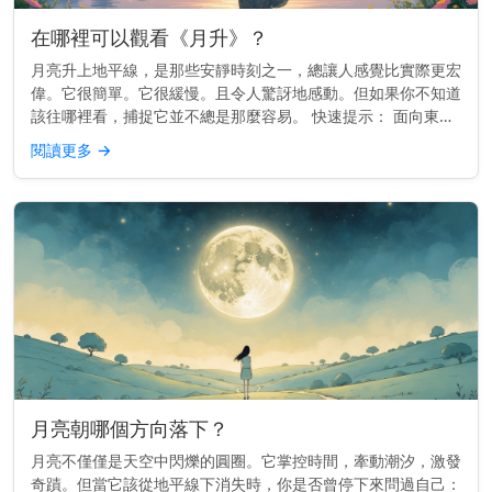
在哪裡可以觀看《月升》？
月亮升上地平線，是那些安靜時刻之一，總讓人感覺比實際更宏
偉。它很簡單。它很緩慢。且令人驚訝地感動。但如果你不知道
該往哪裡看，捕捉它並不總是那麼容易。 快速提示： 面向東
方，視野開闊，能看到地平線。較高的地勢或面向開闊天空的海
閱讀更多
→
灘效果最佳。 為...
月亮朝哪個方向落下？
月亮不僅僅是天空中閃爍的圓圈。它掌控時間，牽動潮汐，激發
奇蹟。但當它該從地平線下消失時，你是否曾停下來問過自己：