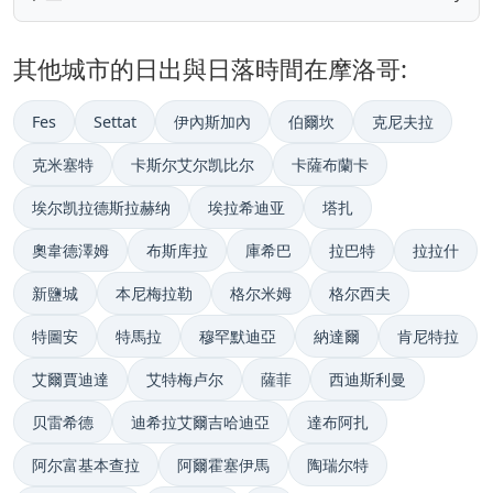
其他城市的日出與日落時間在摩洛哥:
Fes
Settat
伊內斯加內
伯爾坎
克尼夫拉
克米塞特
卡斯尔艾尔凯比尔
卡薩布蘭卡
埃尔凯拉德斯拉赫纳
埃拉希迪亚
塔扎
奧韋德澤姆
布斯库拉
庫希巴
拉巴特
拉拉什
新鹽城
本尼梅拉勒
格尔米姆
格尔西夫
特圖安
特馬拉
穆罕默迪亞
納達爾
肯尼特拉
艾爾賈迪達
艾特梅卢尔
薩菲
西迪斯利曼
贝雷希德
迪希拉艾爾吉哈迪亞
達布阿扎
阿尔富基本查拉
阿爾霍塞伊馬
陶瑞尔特