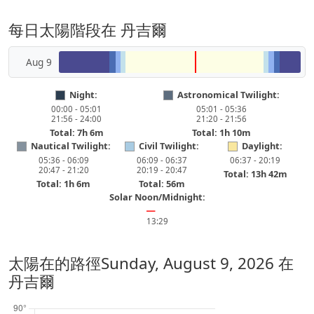
每日太陽階段在 丹吉爾
Aug 9
Night:
Astronomical Twilight:
00:00 - 05:01
05:01 - 05:36
21:56 - 24:00
21:20 - 21:56
Total: 7h 6m
Total: 1h 10m
Nautical Twilight:
Civil Twilight:
Daylight:
05:36 - 06:09
06:09 - 06:37
06:37 - 20:19
20:47 - 21:20
20:19 - 20:47
Total: 13h 42m
Total: 1h 6m
Total: 56m
Solar Noon/Midnight:
━
13:29
太陽在的路徑
Sunday, August 9, 2026
在
丹吉爾