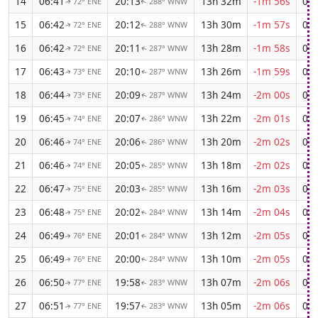
14
06:41
20:13
13h 32m
-1m 56s
05:
72° ENE
288° WNW
↑
↑
15
06:42
20:12
13h 30m
-1m 57s
05:
72° ENE
288° WNW
↑
↑
16
06:42
20:11
13h 28m
-1m 58s
05:
72° ENE
287° WNW
↑
↑
17
06:43
20:10
13h 26m
-1m 59s
05:
73° ENE
287° WNW
↑
↑
18
06:44
20:09
13h 24m
-2m 00s
05:
73° ENE
287° WNW
↑
↑
19
06:45
20:07
13h 22m
-2m 01s
05:
74° ENE
286° WNW
↑
↑
20
06:46
20:06
13h 20m
-2m 02s
05:
74° ENE
286° WNW
↑
↑
21
06:46
20:05
13h 18m
-2m 02s
05:
74° ENE
285° WNW
↑
↑
22
06:47
20:03
13h 16m
-2m 03s
05:
75° ENE
285° WNW
↑
↑
23
06:48
20:02
13h 14m
-2m 04s
05:
75° ENE
284° WNW
↑
↑
24
06:49
20:01
13h 12m
-2m 05s
05:
76° ENE
284° WNW
↑
↑
25
06:49
20:00
13h 10m
-2m 05s
05:
76° ENE
284° WNW
↑
↑
26
06:50
19:58
13h 07m
-2m 06s
05:
77° ENE
283° WNW
↑
↑
27
06:51
19:57
13h 05m
-2m 06s
05:
77° ENE
283° WNW
↑
↑