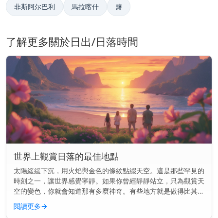
非斯阿尔巴利
馬拉喀什
鹽
了解更多關於日出/日落時間
世界上觀賞日落的最佳地點
太陽緩緩下沉，用火焰與金色的條紋點綴天空。這是那些罕見的
時刻之一，讓世界感覺寧靜。如果你曾經靜靜站立，只為觀賞天
空的變色，你就會知道那有多麼神奇。有些地方就是做得比其他
地方更好。這裡的景色就像是為你而畫的一樣。 快速見解： 前
閱讀更多
→
往聖托里尼、大...