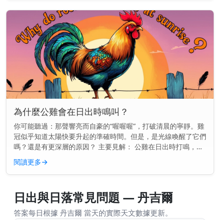
為什麼公雞會在日出時鳴叫？
你可能聽過：那聲響亮而自豪的“喔喔喔”，打破清晨的寧靜。雞
冠似乎知道太陽快要升起的準確時間。但是，是光線喚醒了它們
嗎？還是有更深層的原因？ 主要見解： 公雞在日出時打鳴，是
因為它們的內在生物鐘告訴它們該是時候了——甚至在第一縷光
閱讀更多
→
線出現之前。...
日出與日落常見問題 — 丹吉爾
答案每日根據 丹吉爾 當天的實際天文數據更新。