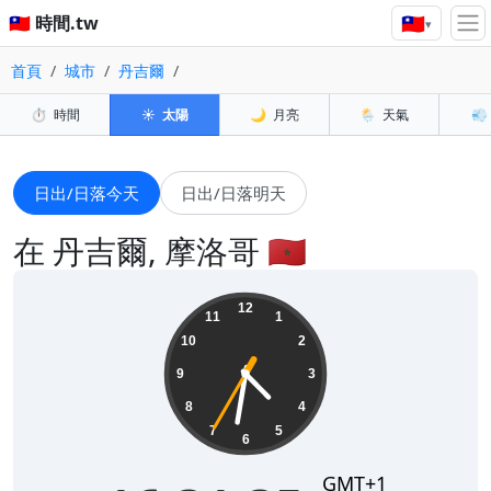
🇹🇼
🇹🇼 時間.tw
▾
首頁
城市
丹吉爾
⏱️
時間
☀️
太陽
🌙
月亮
🌦️
天氣
💨
日出/日落今天
日出/日落明天
在 丹吉爾, 摩洛哥 🇲🇦
16:31:36
12
11
1
10
2
9
3
8
4
7
5
6
GMT+1