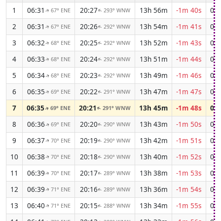
1
06:31
20:27
13h 56m
-1m 40s
04:
67° ENE
293° WNW
↑
↑
2
06:31
20:26
13h 54m
-1m 41s
04:
67° ENE
292° WNW
↑
↑
3
06:32
20:25
13h 52m
-1m 43s
04:
68° ENE
292° WNW
↑
↑
4
06:33
20:24
13h 51m
-1m 44s
04:
68° ENE
292° WNW
↑
↑
5
06:34
20:23
13h 49m
-1m 46s
04:
68° ENE
292° WNW
↑
↑
6
06:35
20:22
13h 47m
-1m 47s
04:
69° ENE
291° WNW
↑
↑
7
06:35
20:21
13h 45m
-1m 48s
04:
69° ENE
291° WNW
↑
↑
8
06:36
20:20
13h 43m
-1m 50s
04:
69° ENE
290° WNW
↑
↑
9
06:37
20:19
13h 42m
-1m 51s
05:
70° ENE
290° WNW
↑
↑
10
06:38
20:18
13h 40m
-1m 52s
05:
70° ENE
290° WNW
↑
↑
11
06:39
20:17
13h 38m
-1m 53s
05:
70° ENE
289° WNW
↑
↑
12
06:39
20:16
13h 36m
-1m 54s
05:
71° ENE
289° WNW
↑
↑
13
06:40
20:15
13h 34m
-1m 55s
05:
71° ENE
288° WNW
↑
↑