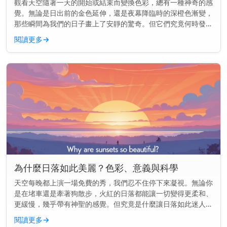
觀看天空隨著一天的開始或結束而變換色彩，總有一種神奇的感
覺。無論是日出前的金色延伸，還是夜幕降臨時的深橙色漸變，
那些瞬間為我們的日子畫上了安靜的驚奇。但它們究竟何時發生
——以及為何會改變？ 主要見解： 日出和日落並非每天都在同
閱讀更多
→
一時間發生。它...
為什麼日落如此美麗？色彩、意義與科學
天空每晚都上演一場免費的秀，我們忍不住停下來凝視。無論你
是在堵車還是牽著狗散步，火紅的日落都能讓一切變得更柔和、
更緩慢，幾乎帶有神聖的感覺。但究竟是什麼讓日落如此迷人
——為什麼它們似乎能觸動我們內心深處的某些東西？ 主要見
閱讀更多
→
解： 日落之所以美...