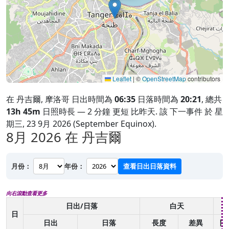
Leaflet
|
©
OpenStreetMap
contributors
在 丹吉爾, 摩洛哥 日出時間為
06:35
日落時間為
20:21
, 總共
13h 45m
日照時長 — 2 分鐘 更短 比昨天. 該 下一事件 於 星
期三, 23 9月 2026 (September Equinox).
8月 2026
在 丹吉爾
月份：
年份：
查看日出日落資料
向右滾動查看更多
日出/日落
白天
日
日出
日落
長度
差異
開