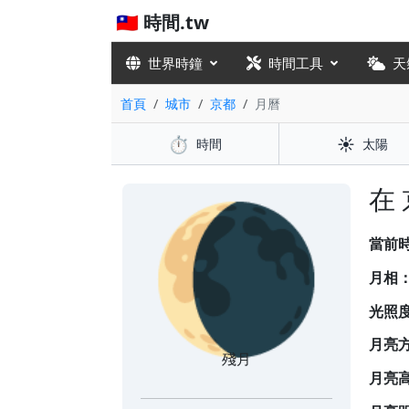
🇹🇼 時間.tw
世界時鐘
時間工具
天
首頁
城市
京都
月曆
⏱️
☀️
時間
太陽
🌘
在
當前
月相
光照
月亮
殘月
月亮