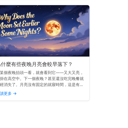
為什麼有些夜晚月亮會較早落下？
某個夜晚抬頭一看，就會看到它——又大又亮，
掛在高空中。下一個夜晚？甚至還沒吃完晚餐就
經消失了。月亮沒有固定的就寢時間，這是有充
原因的。 快速見解： 有些夜晚月亮較早落下，
讀更多
→
因為它的軌道使它每天升起的時間大約晚50分鐘
—因此相較於前...