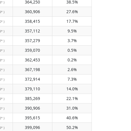
364,250
38.5%
8° )
360,906
27.6%
9° )
358,415
17.7%
0° )
357,112
9.5%
9° )
357,279
3.7%
7° )
359,070
0.5%
9° )
362,453
0.2%
8° )
367,198
2.6%
2° )
372,914
7.3%
5° )
379,110
14.0%
9° )
385,269
22.1%
9° )
390,906
31.0%
6° )
395,615
40.6%
2° )
399,096
50.2%
9° )