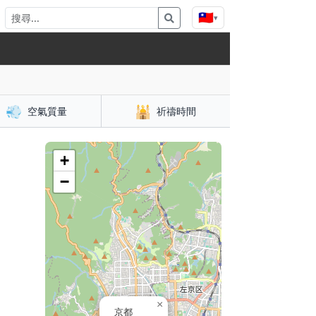
🇹🇼
▾
💨
🕌
空氣質量
祈禱時間
+
−
×
京都