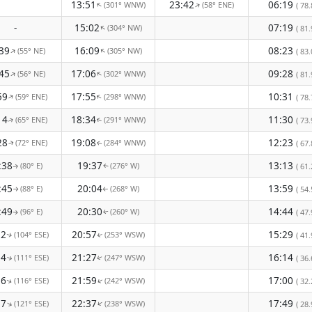
13:51
23:42
06:19
(301° WNW)
(58° ENE)
↑
↑
( 78.
-
15:02
07:19
(304° NW)
↑
( 81.
39
16:09
08:23
(55° NE)
(305° NW)
↑
↑
( 83.
45
17:06
09:28
(56° NE)
(302° WNW)
↑
↑
( 81.
59
17:55
10:31
(59° ENE)
(298° WNW)
↑
↑
( 78.
14
18:34
11:30
(65° ENE)
(291° WNW)
( 73.
↑
↑
28
19:08
12:23
(72° ENE)
(284° WNW)
( 67.
↑
↑
:38
19:37
13:13
(80° E)
(276° W)
( 61.
↑
↑
:45
20:04
13:59
(88° E)
(268° W)
( 54.
↑
↑
:49
20:30
14:44
(96° E)
(260° W)
( 47.
↑
↑
52
20:57
15:29
(104° ESE)
(253° WSW)
( 41.
↑
↑
54
21:27
16:14
(111° ESE)
(247° WSW)
( 36.
↑
↑
56
21:59
17:00
(116° ESE)
(242° WSW)
↑
( 32.
↑
57
22:37
17:49
(121° ESE)
(238° WSW)
↑
↑
( 28.