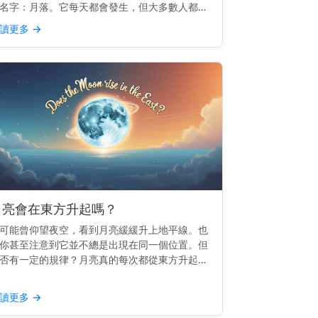
名字：月落。它每天都會發生，但大多數人都會
過。 重點提示： 月落是指月亮滑落到西方地平
讀更多
→
以下，就像日落一樣，但較為柔和。 月落的運作
理 地球由西向...
月亮會在東方升起嗎？
可能曾仰望夜空，看到月亮緩緩升上地平線。也
你甚至注意到它並不總是出現在同一個位置。但
否有一定的規律？月亮真的每次都從東方升起
？ 主要見解： 是的，月亮會從東方升起——或
常接近東方——就像太陽一樣。 為什麼月亮會跟
讀更多
→
東方 這一切都與...