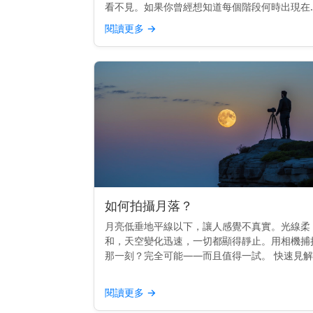
看不見。如果你曾經想知道每個階段何時出現在
空中，你並不孤單。其實，時間是遵循一個節奏
閱讀更多
→
的。 重點提示： 每個月相的升起時間不同——
日出到日落——這取決...
如何拍攝月落？
月亮低垂地平線以下，讓人感覺不真實。光線柔
和，天空變化迅速，一切都顯得靜止。用相機捕
那一刻？完全可能——而且值得一試。 快速見
拍攝月落，使用三腳架，在黎明前拍攝，並用月
應用程式或日曆來規劃時間。 時間掌握一切 最
閱讀更多
→
的月落照片通常在...