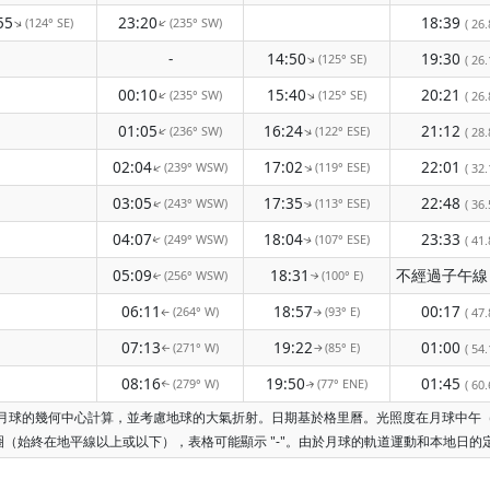
55
23:20
18:39
(124° SE)
(235° SW)
↑
↑
( 26.
-
14:50
19:30
(125° SE)
↑
( 26.
00:10
15:40
20:21
(235° SW)
(125° SE)
↑
↑
( 26.
01:05
16:24
21:12
(236° SW)
(122° ESE)
↑
↑
( 28.
02:04
17:02
22:01
(239° WSW)
(119° ESE)
↑
↑
( 32.
03:05
17:35
22:48
(243° WSW)
(113° ESE)
( 36.
↑
↑
04:07
18:04
23:33
(249° WSW)
(107° ESE)
( 41.
↑
↑
05:09
18:31
(256° WSW)
(100° E)
↑
↑
06:11
18:57
00:17
(264° W)
(93° E)
( 47.
↑
↑
07:13
19:22
01:00
(271° W)
(85° E)
( 54.
↑
↑
08:16
19:50
01:45
(279° W)
(77° ENE)
( 60.
↑
↑
根據月球的幾何中心計算，並考慮地球的大氣折射。日期基於格里曆。光照度在月球中
（始終在地平線以上或以下），表格可能顯示 "-"。由於月球的軌道運動和本地日