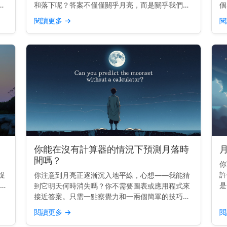
天
和落下呢？答案不僅僅關乎月亮，而是關乎我們自
個
己。 主要見解： 月亮升起和落下是因為地球在旋
錯
閱讀更多
→
閱
從
轉——而不是因為月亮移動得那麼快。 它真正移動
線
的原因 地球每2...
原
你能在沒有計算器的情況下預測月落時
間嗎？
你
捉
許
你注意到月亮正逐漸沉入地平線，心想——我能猜
解：
是
到它明天何時消失嗎？你不需要圖表或應用程式來
落
嗎
接近答案。只需一點察覺力和一兩個簡單的技巧。
佳
非
主要見解： 你可以通過知道今天的月落時間，並減
閱讀更多
→
閱
隨
去大約50分鐘來預估明天的月落時間。 月亮的每