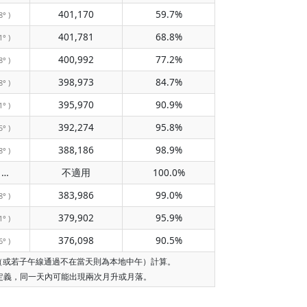
401,170
59.7%
8° )
401,781
68.8%
1° )
400,992
77.2%
8° )
398,973
84.7%
8° )
395,970
90.9%
1° )
392,274
95.8%
5° )
388,186
98.9%
8° )
不經過子午線
不適用
100.0%
( 不適用 )
383,986
99.0%
8° )
379,902
95.9%
1° )
376,098
90.5%
6° )
午（或若子午線通過不在當天則為本地中午）計算。
的定義，同一天內可能出現兩次月升或月落。