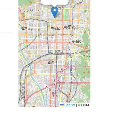
Leaflet
|
© OSM