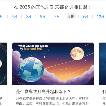
在 2026 的其他月份 京都 的月相日曆：
3月
|
4月
|
5月
|
6月
|
7月
|
8月
|
9月
|
10月
是什麼導致月亮升起和落下？
是
月亮感覺像是在自己的時間表上滑過天空。有時它
你
全
在白天出現，有時在夜晚出現。但為什麼它會升起
然