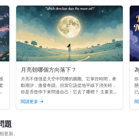
日漂移 月亮在...
月亮朝哪個方向落下？
感
月亮不僅僅是天空中閃爍的圓圈。它掌控時間，牽
你
驚
動潮汐，激發奇蹟。但當它該從地平線下消失時，
懸
並
你是否曾停下來問過自己：它去了哪裡？ 主要見
已
開
解： 月亮在西方落下，就像太陽一樣。但每晚的確
分
閱讀更多
→
閱
的
切位置會略有變化。 為什麼月亮會在西方落下 地
是
球由西向東旋轉。...
—
問題
月相更新。