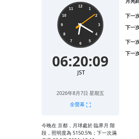
月亮
06:20:10
12
11
1
下一
10
2
9
3
下一
8
4
下一
7
5
6
下一
06:20:10
JST
2026年8月7日 星期五
⛶
全螢幕
今晚在 京都，月球處於 臨界月 階
段，照明度為 5150.5%；下一次滿