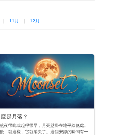
|
11月
|
12月
什麼是月落？
熬夜很晚或起得很早，月亮懸掛在地平線低處。
後，就這樣，它就消失了。這個安靜的瞬間有一