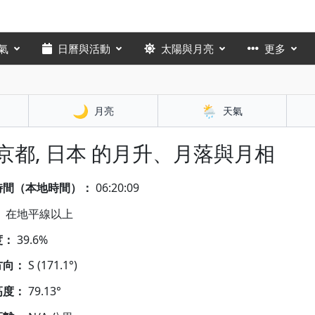
氣
日曆與活動
太陽與月亮
更多
🌙
🌦️
月亮
天氣
 京都, 日本 的月升、月落與月相
時間（本地時間）：
06:20:10
：
在地平線以上
度：
39.6%
方向：
S (171.1°)
高度：
79.13°