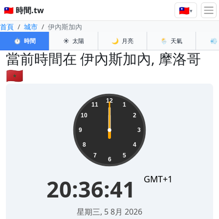
🇹🇼
🇹🇼 時間.tw
▾
首頁
城市
伊內斯加內
⏱️
時間
☀️
太陽
🌙
月亮
🌦️
天氣
💨
當前時間在 伊內斯加內, 摩洛哥
🇲🇦
22:16:36
12
11
1
10
2
9
3
8
4
7
5
6
GMT+1
22:16:36
2026年8月8日 星期六