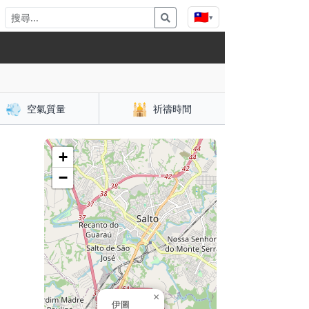
🇹🇼
▾
💨
🕌
空氣質量
祈禱時間
+
−
×
伊圖