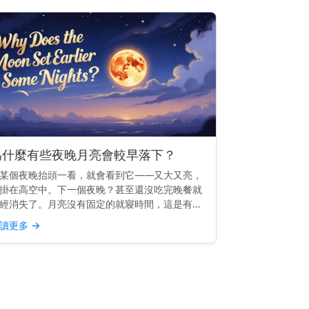
為什麼有些夜晚月亮會較早落下？
某個夜晚抬頭一看，就會看到它——又大又亮，
掛在高空中。下一個夜晚？甚至還沒吃完晚餐就
經消失了。月亮沒有固定的就寢時間，這是有充
原因的。 快速見解： 有些夜晚月亮較早落下，
讀更多
→
因為它的軌道使它每天升起的時間大約晚50分鐘
—因此相較於前...