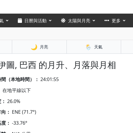
氣
日曆與活動
太陽與月亮
更多
🌙
🌦️
月亮
天氣
 伊圖, 巴西 的月升、月落與月相
時間（本地時間）：
24:01:56
：
在地平線以下
度：
26.0%
方向：
ENE (71.7°)
高度：
-33.76°