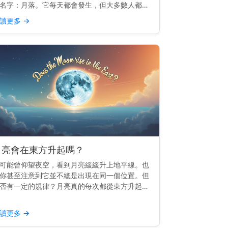
名字：月落。它每天都會發生，但大多數人都會
過。 重點提示： 月落是指月亮滑落到西方地平
讀更多
→
以下，就像日落一樣，但較為柔和。 月落的運作
理 地球由西向...
月亮會在東方升起嗎？
可能曾仰望夜空，看到月亮緩緩升上地平線。也
你甚至注意到它並不總是出現在同一個位置。但
否有一定的規律？月亮真的每次都從東方升起
？ 主要見解： 是的，月亮會從東方升起——或
常接近東方——就像太陽一樣。 為什麼月亮會跟
讀更多
→
東方 這一切都與...