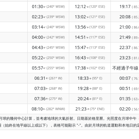
01:30
12:12
19:17
(240° WSW)
(120° ESE)
↑
↑
( 85.
02:23
13:02
20:08
(239° WSW)
(121° ESE)
↑
↑
( 85.
03:14
13:56
21:00
(240° WSW)
(120° ESE)
↑
↑
( 86.
04:00
14:51
21:49
(242° WSW)
(117° ESE)
↑
( 89.
↑
04:43
15:47
22:37
(245° WSW)
(113° ESE)
( 86.
↑
↑
05:22
16:43
23:23
(250° WSW)
(108° ESE)
( 81.
↑
↑
05:57
17:38
(255° WSW)
(102° ESE)
↑
↑
06:31
18:33
00:07
(261° W)
(95° E)
( 76.
↑
↑
07:03
19:28
00:51
(268° W)
(88° E)
( 69.
↑
↑
07:36
20:24
01:35
(275° W)
(81° E)
( 63.
↑
↑
08:10
21:23
02:20
(282° WNW)
(75° ENE)
( 56.
↑
↑
根據月球的幾何中心計算，並考慮地球的大氣折射。日期基於格里曆。光照度在月球中
（始終在地平線以上或以下），表格可能顯示 "-"。由於月球的軌道運動和本地日