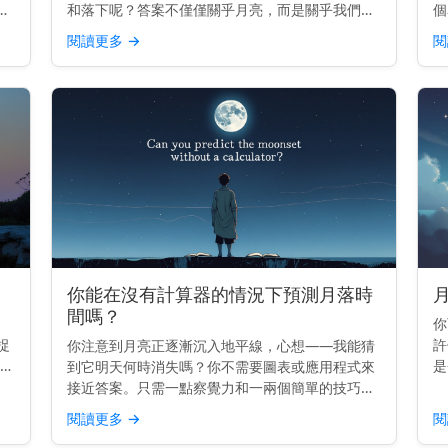
天
和落下呢？答案不僅僅關乎月亮，而是關乎我們自
個
己。 主要見解： 月亮升起和落下是因為地球在旋
錯
閱讀更多
→
閱
從
轉——而不是因為月亮移動得那麼快。 它真正移動
線
的原因 地球每2...
原
你能在沒有計算器的情況下預測月落時
間嗎？
你
捉
許
你注意到月亮正逐漸沉入地平線，心想——我能猜
解：
是
到它明天何時消失嗎？你不需要圖表或應用程式來
落
嗎
接近答案。只需一點察覺力和一兩個簡單的技巧。
佳
非
主要見解： 你可以通過知道今天的月落時間，並減
閱讀更多
→
閱
隨
去大約50分鐘來預估明天的月落時間。 月亮的每