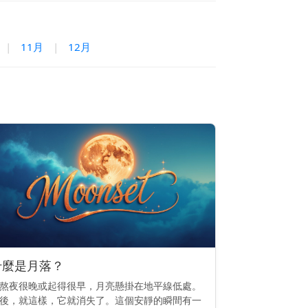
|
11月
|
12月
什麼是月落？
熬夜很晚或起得很早，月亮懸掛在地平線低處。
後，就這樣，它就消失了。這個安靜的瞬間有一