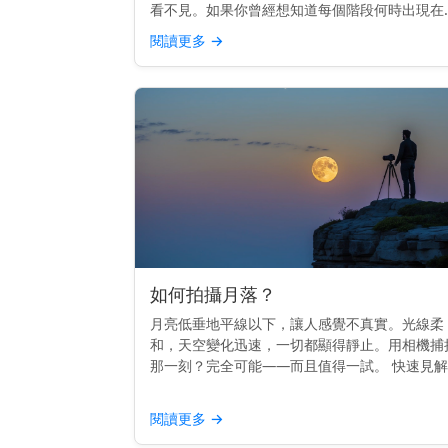
看不見。如果你曾經想知道每個階段何時出現在
空中，你並不孤單。其實，時間是遵循一個節奏
閱讀更多
→
的。 重點提示： 每個月相的升起時間不同——
日出到日落——這取決...
如何拍攝月落？
月亮低垂地平線以下，讓人感覺不真實。光線柔
和，天空變化迅速，一切都顯得靜止。用相機捕
那一刻？完全可能——而且值得一試。 快速見
拍攝月落，使用三腳架，在黎明前拍攝，並用月
應用程式或日曆來規劃時間。 時間掌握一切 最
閱讀更多
→
的月落照片通常在...