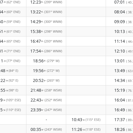
37
12:23
07:01
(62° ENE)
(299° WNW)
↑
↑
( 40.
44
13:22
08:04
(60° ENE)
(301° WNW)
↑
↑
( 38.
50
14:29
09:09
(59° ENE)
(300° WNW)
↑
↑
( 38.
51
15:38
10:13
(61° ENE)
(298° WNW)
↑
↑
( 40.
44
16:47
11:14
(65° ENE)
(293° WNW)
( 44.
↑
↑
31
17:54
12:10
(71° ENE)
(286° WNW)
( 49.
↑
↑
11
18:56
13:01
(77° ENE)
(279° W)
( 56.
↑
↑
:48
19:56
13:49
(84° E)
(272° W)
( 63.
↑
↑
:22
20:52
14:34
(92° E)
(265° W)
( 69.
↑
↑
:55
21:48
15:19
(98° E)
(258° WSW)
( 76.
↑
↑
29
22:43
16:04
(105° ESE)
(252° WSW)
( 81.
↑
↑
05
23:39
16:49
(110° ESE)
(247° WSW)
( 86.
↑
↑
-
10:43
17:37
(115° ESE)
( 89.
↑
00:35
11:26
18:26
(243° WSW)
(118° ESE)
↑
( 86.
↑