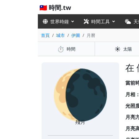
🇹🇼 時間.tw
世界時鐘
時間工具
天
首頁
城市
伊圖
月曆
⏱️
☀️
時間
太陽
🌘
在
當前
月相
光照
月亮
殘月
月亮