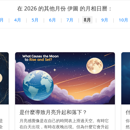
在 2026 的其他月份 伊圖 的月相日曆：
3月
|
4月
|
5月
|
6月
|
7月
|
8月
|
9月
|
10月
是什麼導致月亮升起和落下？
是
月亮感覺像是在自己的時間表上滑過天空。有時它
你
全
在白天出現，有時在夜晚出現。但為什麼它會升起
然