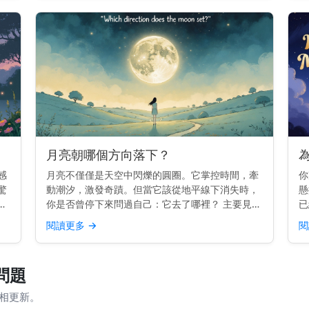
日漂移 月亮在...
月亮朝哪個方向落下？
感
月亮不僅僅是天空中閃爍的圓圈。它掌控時間，牽
你
驚
動潮汐，激發奇蹟。但當它該從地平線下消失時，
懸
並
你是否曾停下來問過自己：它去了哪裡？ 主要見
已
開
解： 月亮在西方落下，就像太陽一樣。但每晚的確
分
閱讀更多
→
閱
的
切位置會略有變化。 為什麼月亮會在西方落下 地
是
球由西向東旋轉。...
—
問題
月相更新。