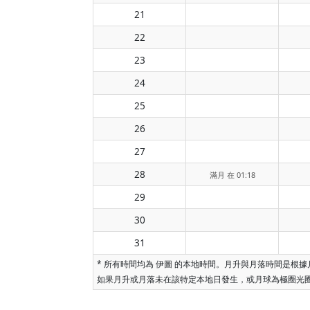
21
22
23
24
25
26
27
28
滿月 在 01:18
29
30
31
* 所有時間均為 伊圖 的本地時間。月升與月落時間是
如果月升或月落未在該特定本地日發生，或月球為極圈光圈