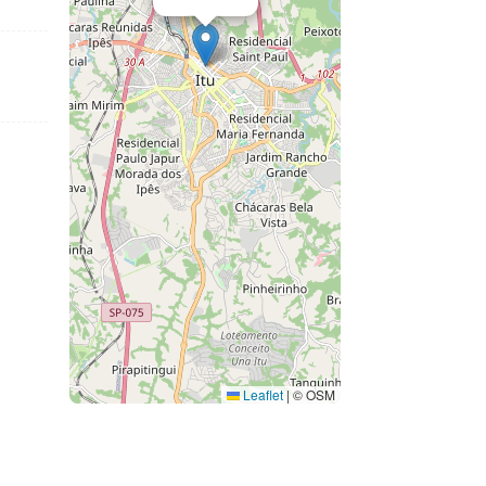
Leaflet
|
© OSM