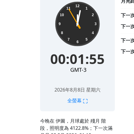
月亮
00:01:56
12
11
1
下一
10
2
9
3
下一
8
4
下一
7
5
6
下一
00:01:56
GMT-3
2026年8月8日 星期六
⛶
全螢幕
今晚在 伊圖，月球處於 殘月 階
段，照明度為 4122.8%；下一次滿