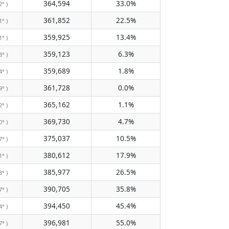
364,594
33.0%
2° )
361,852
22.5%
1° )
359,925
13.4%
1° )
359,123
6.3%
3° )
359,689
1.8%
4° )
361,728
0.0%
9° )
365,162
1.1%
2° )
369,730
4.7%
0° )
375,037
10.5%
7° )
380,612
17.9%
1° )
385,977
26.5%
8° )
390,705
35.8%
7° )
394,450
45.4%
4° )
396,981
55.0%
7° )