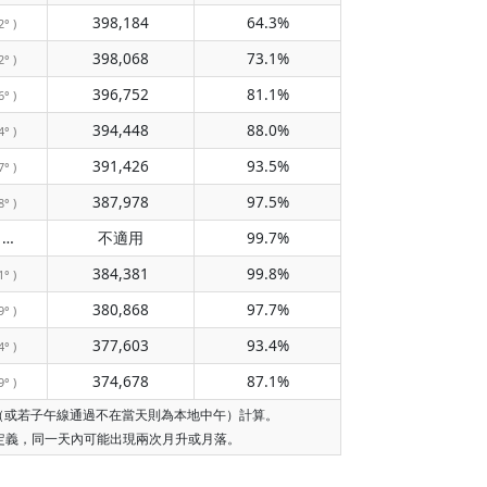
398,184
64.3%
2° )
398,068
73.1%
2° )
396,752
81.1%
6° )
394,448
88.0%
4° )
391,426
93.5%
7° )
387,978
97.5%
8° )
不經過子午線
不適用
99.7%
( 不適用 )
384,381
99.8%
1° )
380,868
97.7%
9° )
377,603
93.4%
4° )
374,678
87.1%
9° )
午（或若子午線通過不在當天則為本地中午）計算。
的定義，同一天內可能出現兩次月升或月落。