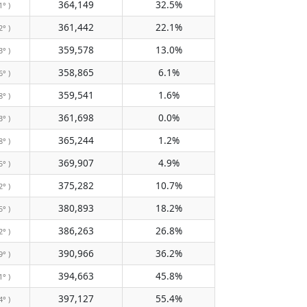
364,149
32.5%
1° )
361,442
22.1%
2° )
359,578
13.0%
3° )
358,865
6.1%
6° )
359,541
1.6%
8° )
361,698
0.0%
3° )
365,244
1.2%
8° )
369,907
4.9%
5° )
375,282
10.7%
2° )
380,893
18.2%
5° )
386,263
26.8%
2° )
390,966
36.2%
9° )
394,663
45.8%
1° )
397,127
55.4%
4° )