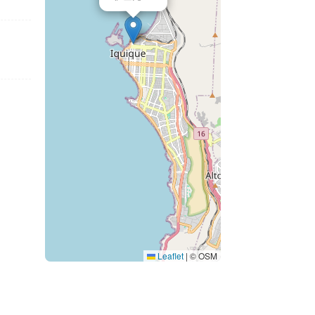
Leaflet
|
© OSM