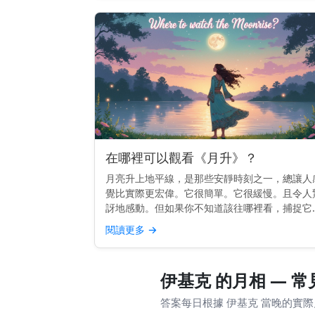
在哪裡可以觀看《月升》？
月亮升上地平線，是那些安靜時刻之一，總讓人
覺比實際更宏偉。它很簡單。它很緩慢。且令人
訝地感動。但如果你不知道該往哪裡看，捕捉它
不總是那麼容易。 快速提示： 面向東方，視野
閱讀更多
→
闊，能看到地平線。較高的地勢或面向開闊天空
海灘效果最佳。 為...
伊基克 的月相 — 
答案每日根據 伊基克 當晚的實