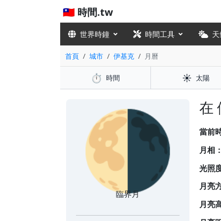
🇹🇼 時間.tw
世界時鐘
時間工具
天
首頁
城市
伊基克
月曆
⏱️
☀️
時間
太陽
🌗
在
當前
月相
光照
月亮
臨界月
月亮