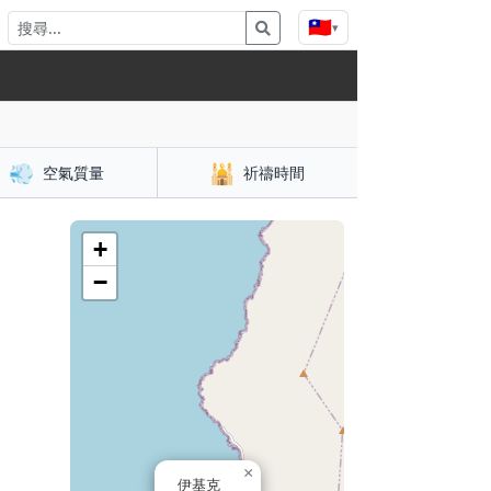
🇹🇼
▾
💨
🕌
空氣質量
祈禱時間
+
−
×
伊基克