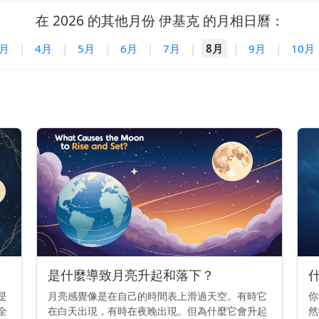
在 2026 的其他月份 伊基克 的月相日曆：
3月
|
4月
|
5月
|
6月
|
7月
|
8月
|
9月
|
10月
是什麼導致月亮升起和落下？
是
月亮感覺像是在自己的時間表上滑過天空。有時它
你
全
在白天出現，有時在夜晚出現。但為什麼它會升起
然