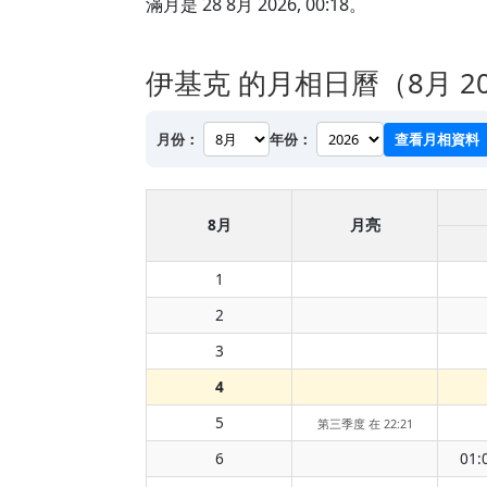
滿月是 28 8月 2026, 00:18。
伊基克 的月相日曆（8月 20
月份：
年份：
查看月相資料
8月
月亮
1
2
3
4
5
第三季度 在 22:21
6
01: