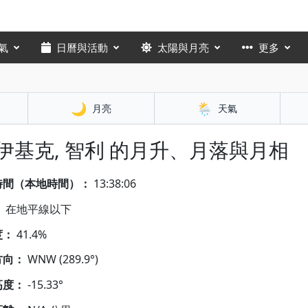
氣
日曆與活動
太陽與月亮
更多
🌙
🌦️
月亮
天氣
 伊基克, 智利 的月升、月落與月相
時間（本地時間）：
13:38:08
：
在地平線以下
度：
41.4%
方向：
WNW (289.9°)
高度：
-15.33°