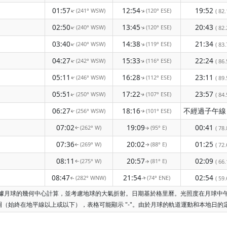
01:57
12:54
19:52
(241° WSW)
(120° ESE)
↑
↑
( 82.
02:50
13:45
20:43
(240° WSW)
(120° ESE)
↑
↑
( 82.
03:40
14:38
21:34
(240° WSW)
(119° ESE)
↑
↑
( 83.
04:27
15:33
22:24
(242° WSW)
(116° ESE)
↑
( 86.
↑
05:11
16:28
23:11
(246° WSW)
(112° ESE)
( 89.
↑
↑
05:51
17:22
23:57
(250° WSW)
(107° ESE)
( 84.
↑
↑
06:27
18:16
(256° WSW)
(101° ESE)
↑
↑
07:02
19:09
00:41
(262° W)
(95° E)
( 78.
↑
↑
07:36
20:02
01:25
(269° W)
(88° E)
( 72.
↑
↑
08:11
20:57
02:09
(275° W)
(81° E)
( 66.
↑
↑
08:47
21:54
02:54
(282° WNW)
(74° ENE)
( 59.
↑
↑
是根據月球的幾何中心計算，並考慮地球的大氣折射。日期基於格里曆。光照度在月球
（始終在地平線以上或以下），表格可能顯示 "-"。由於月球的軌道運動和本地日