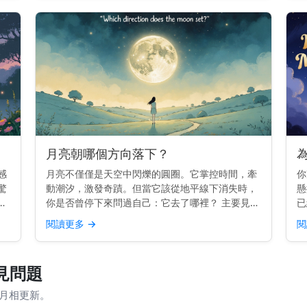
日漂移 月亮在...
月亮朝哪個方向落下？
感
月亮不僅僅是天空中閃爍的圓圈。它掌控時間，牽
你
驚
動潮汐，激發奇蹟。但當它該從地平線下消失時，
懸
並
你是否曾停下來問過自己：它去了哪裡？ 主要見
已
開
解： 月亮在西方落下，就像太陽一樣。但每晚的確
分
閱讀更多
→
閱
的
切位置會略有變化。 為什麼月亮會在西方落下 地
是
球由西向東旋轉。...
—
常見問題
際月相更新。