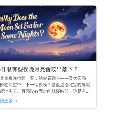
為什麼有些夜晚月亮會較早落下？
某個夜晚抬頭一看，就會看到它——又大又亮，
掛在高空中。下一個夜晚？甚至還沒吃完晚餐就
經消失了。月亮沒有固定的就寢時間，這是有充
原因的。 快速見解： 有些夜晚月亮較早落下，
讀更多
→
因為它的軌道使它每天升起的時間大約晚50分鐘
—因此相較於前...