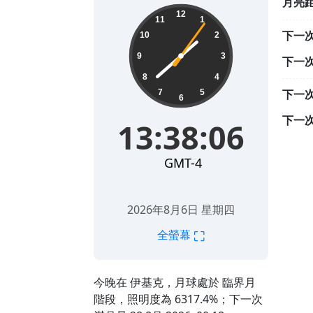
月亮
13:38:08
12
11
1
下一
10
2
9
3
下一
8
4
下一
7
5
6
下一
13:38:08
GMT-4
2026年8月6日 星期四
⛶
全螢幕
今晚在 伊基克，月球處於 臨界月
階段，照明度為 6317.4%；下一次