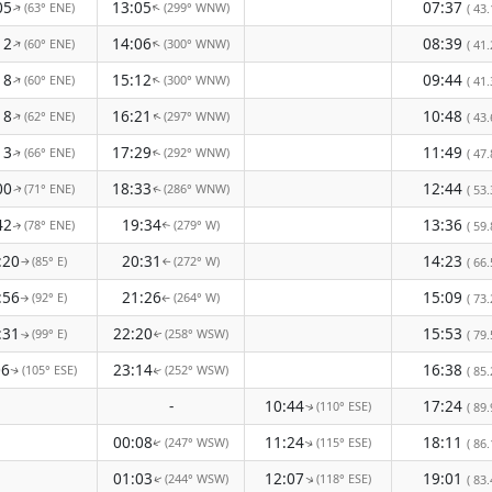
05
13:05
07:37
(63° ENE)
(299° WNW)
↑
( 43.
↑
12
14:06
08:39
(60° ENE)
(300° WNW)
↑
↑
( 41.
18
15:12
09:44
(60° ENE)
(300° WNW)
↑
↑
( 41.
18
16:21
10:48
(62° ENE)
(297° WNW)
↑
( 43.
↑
13
17:29
11:49
(66° ENE)
(292° WNW)
( 47.
↑
↑
00
18:33
12:44
(71° ENE)
(286° WNW)
( 53.
↑
↑
42
19:34
13:36
(78° ENE)
(279° W)
( 59.
↑
↑
:20
20:31
14:23
(85° E)
(272° W)
( 66.
↑
↑
:56
21:26
15:09
(92° E)
(264° W)
( 73.
↑
↑
:31
22:20
15:53
(99° E)
(258° WSW)
( 79.
↑
↑
06
23:14
16:38
(105° ESE)
(252° WSW)
( 85.
↑
↑
-
10:44
17:24
(110° ESE)
( 89.
↑
00:08
11:24
18:11
(247° WSW)
(115° ESE)
( 86.
↑
↑
01:03
12:07
19:01
(244° WSW)
(118° ESE)
↑
( 83.
↑