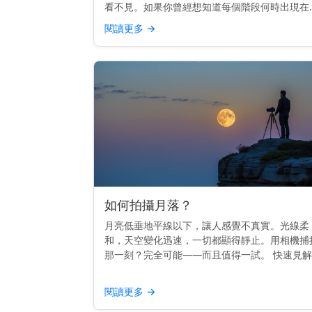
看不見。如果你曾經想知道每個階段何時出現在
空中，你並不孤單。其實，時間是遵循一個節奏
閱讀更多
→
的。 重點提示： 每個月相的升起時間不同——
日出到日落——這取決...
如何拍攝月落？
月亮低垂地平線以下，讓人感覺不真實。光線柔
和，天空變化迅速，一切都顯得靜止。用相機捕
那一刻？完全可能——而且值得一試。 快速見
拍攝月落，使用三腳架，在黎明前拍攝，並用月
應用程式或日曆來規劃時間。 時間掌握一切 最
閱讀更多
→
的月落照片通常在...