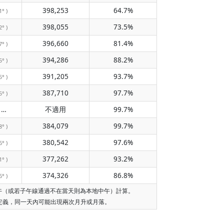
398,253
64.7%
1° )
398,055
73.5%
2° )
396,660
81.4%
7° )
394,286
88.2%
5° )
391,205
93.7%
5° )
387,710
97.7%
5° )
不經過子午線
不適用
99.7%
( 不適用 )
384,079
99.7%
8° )
380,542
97.6%
6° )
377,262
93.2%
1° )
374,326
86.8%
6° )
中午（或若子午線通過不在當天則為本地中午）計算。
的定義，同一天內可能出現兩次月升或月落。