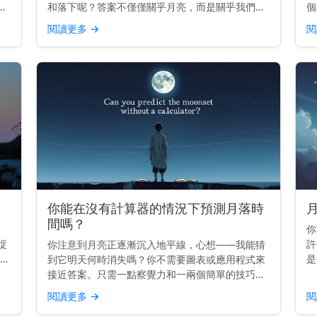
天
和落下呢？答案不僅僅關乎月亮，而是關乎我們自
個
己。 主要見解： 月亮升起和落下是因為地球在旋
錯
閱讀更多
→
閱
從
轉——而不是因為月亮移動得那麼快。 它真正移動
線
的原因 地球每2...
原
你能在沒有計算器的情況下預測月落時
間嗎？
你
捉
許
你注意到月亮正逐漸沉入地平線，心想——我能猜
解：
是
到它明天何時消失嗎？你不需要圖表或應用程式來
落
嗎
接近答案。只需一點察覺力和一兩個簡單的技巧。
佳
非
主要見解： 你可以通過知道今天的月落時間，並減
閱讀更多
→
閱
隨
去大約50分鐘來預估明天的月落時間。 月亮的每