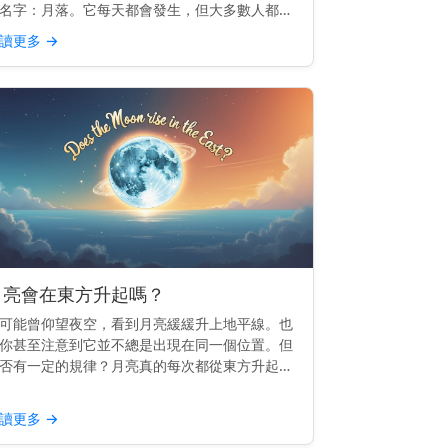
名字：月落。它每天都會發生，但大多數人都會
過。 重點提示： 月落是指月亮滑落到西方地平
讀更多
→
以下，就像日落一樣，但較為柔和。 月落的運作
理 地球由西向...
月亮會在東方升起嗎？
可能曾仰望夜空，看到月亮緩緩升上地平線。也
你甚至注意到它並不總是出現在同一個位置。但
否有一定的規律？月亮真的每次都從東方升起
？ 主要見解： 是的，月亮會從東方升起——或
常接近東方——就像太陽一樣。 為什麼月亮會跟
讀更多
→
東方 這一切都與...