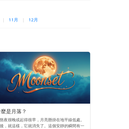
|
11月
|
12月
什麼是月落？
熬夜很晚或起得很早，月亮懸掛在地平線低處。
後，就這樣，它就消失了。這個安靜的瞬間有一