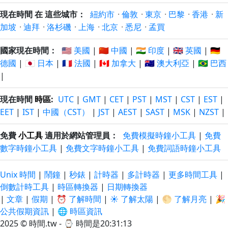
現在時間 在 這些城市：
紐約市
·
倫敦
·
東京
·
巴黎
·
香港
·
新
加坡
·
迪拜
·
洛杉磯
·
上海
·
北京
·
悉尼
·
孟買
國家現在時間：
🇺🇸 美國
|
🇨🇳 中國
|
🇮🇳 印度
|
🇬🇧 英國
|
🇩🇪
德國
|
🇯🇵 日本
|
🇫🇷 法國
|
🇨🇦 加拿大
|
🇦🇺 澳大利亞
|
🇧🇷 巴西
|
現在時間
時區
:
UTC
|
GMT
|
CET
|
PST
|
MST
|
CST
|
EST
|
EET
|
IST
|
中國（CST）
|
JST
|
AEST
|
SAST
|
MSK
|
NZST
|
免費
小工具
適用於網站管理員：
免費模擬時鐘小工具
|
免費
數字時鐘小工具
|
免費文字時鐘小工具
|
免費詞語時鐘小工具
Unix 時間
|
鬧鐘
|
秒錶
|
計時器
|
多計時器
|
更多時間工具
|
倒數計時工具
|
時區轉換器
|
日期轉換器
|
文章
|
假期
|
⏰ 了解時間
|
☀️ 了解太陽
|
🌕 了解月亮
|
🎉
公共假期資訊
|
🌐 時區資訊
2025 © 時間.tw - ⌚
時間是20:31:14