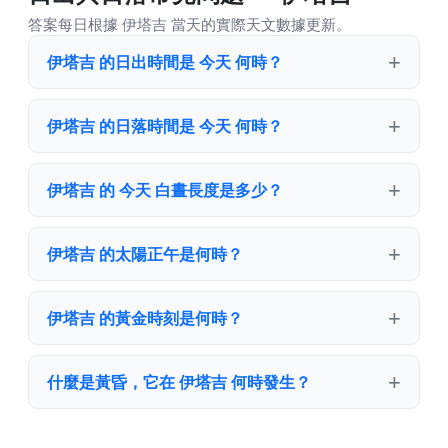
答案每日根據 伊塔吉 當天的實際天文數據更新。
伊塔吉 的日出時間是 今天 何時？
伊塔吉 的日落時間是 今天 何時？
伊塔吉 的 今天 白晝長度是多少？
伊塔吉 的太陽正午是何時？
伊塔吉 的黃金時刻是何時？
什麼是黃昏，它在 伊塔吉 何時發生？