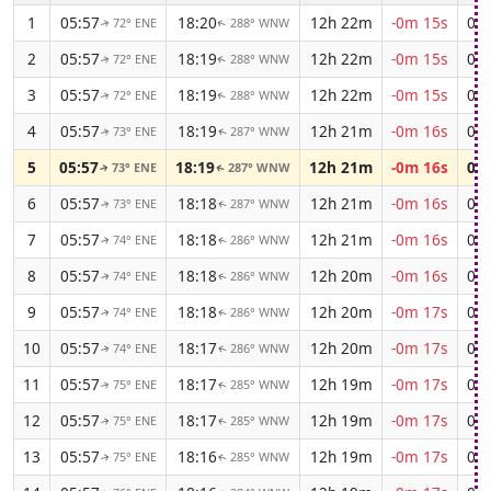
1
05:57
18:20
12h 22m
-0m 15s
04:
72° ENE
288° WNW
↑
↑
2
05:57
18:19
12h 22m
-0m 15s
04:
72° ENE
288° WNW
↑
↑
3
05:57
18:19
12h 22m
-0m 15s
04:
72° ENE
288° WNW
↑
↑
4
05:57
18:19
12h 21m
-0m 16s
04:
73° ENE
287° WNW
↑
↑
5
05:57
18:19
12h 21m
-0m 16s
04:
73° ENE
287° WNW
↑
↑
6
05:57
18:18
12h 21m
-0m 16s
04:
73° ENE
287° WNW
↑
↑
7
05:57
18:18
12h 21m
-0m 16s
04:
74° ENE
286° WNW
↑
↑
8
05:57
18:18
12h 20m
-0m 16s
04:
74° ENE
286° WNW
↑
↑
9
05:57
18:18
12h 20m
-0m 17s
04:
74° ENE
286° WNW
↑
↑
10
05:57
18:17
12h 20m
-0m 17s
04:
74° ENE
286° WNW
↑
↑
11
05:57
18:17
12h 19m
-0m 17s
04:
75° ENE
285° WNW
↑
↑
12
05:57
18:17
12h 19m
-0m 17s
04:
75° ENE
285° WNW
↑
↑
13
05:57
18:16
12h 19m
-0m 17s
04:
75° ENE
285° WNW
↑
↑