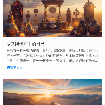
宗教與儀式中的日出
日出有一種神聖的感覺。也許是那份寧靜，也許是那緩緩推開黑
暗的光芒。在跨越文化與世紀的時光裡，當太陽突破地平線的那
一刻，不僅僅是早晨——它更是一個祈禱、儀式與連結的信號。
主要見解： 日出長久以來標誌著許多宗教中的神聖時刻，用於
閱讀更多
→
祈禱、供奉和慶...