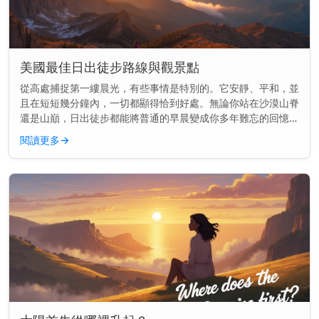
美國最佳日出徒步路線與觀景點
從高處捕捉第一縷晨光，有些事情是特別的。它安靜、平和，並
且在短短幾分鐘內，一切都顯得恰到好處。無論你站在沙漠山脊
還是山巔，日出徒步都能將普通的早晨變成你多年難忘的回憶。
快速見解： 美國最好的日出徒步結合了開闊的視野與簡單到中
閱讀更多
→
等難度的步道—...