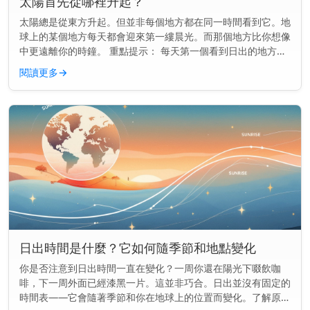
太陽首先從哪裡升起？
太陽總是從東方升起。但並非每個地方都在同一時間看到它。地
球上的某個地方每天都會迎來第一縷晨光。而那個地方比你想像
中更遠離你的時鐘。 重點提示： 每天第一個看到日出的地方通
常是一個名叫吉里巴斯的小島國，位於國際日期變更線附近。
閱讀更多
→
地球如何決定誰...
日出時間是什麼？它如何隨季節和地點變化
你是否注意到日出時間一直在變化？一周你還在陽光下啜飲咖
啡，下一周外面已經漆黑一片。這並非巧合。日出並沒有固定的
時間表——它會隨著季節和你在地球上的位置而變化。了解原因