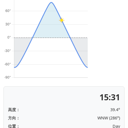
15:31
高度：
39.4°
方向：
WNW (286°)
位置：
Day