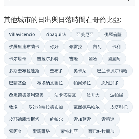
其他城市的日出與日落時間在哥倫比亞:
Villavicencio
Zipaquirá
亞美尼亞
佛羅倫薩
佛羅里達布蘭卡
你好
佩雷拉
內瓦
卡利
卡尔塔哥
吉拉尔多特
吉隆
圖哈
圖盧阿
多斯奎布拉達斯
奎布多
奧卡尼
巴兰卡贝尔梅哈
巴蘭基亞
布埃納文圖拉
帕爾米拉
恩维加多
桑坦德德基利查奧
法卡塔蒂瓦
波哥大
波帕揚
牧場
瓜达拉哈拉德布加
瓦爾德烏帕尔
皮塔利托
皮耶德庫埃斯塔
約帕尔
索加莫索
索萊達
索阿查
聖瑪爾塔
蒙特利亞
薩巴納拉爾加