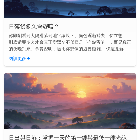
日落後多久會變暗？
你剛剛看到太陽滑落到地平線以下。顏色逐漸褪去，你在想——
到底還要多久才會真正變黑？不僅僅是「有點昏暗」，而是真正
的夜晚到來。事實證明，這比你想像的還要複雜。 快速見解：
通常在日落後70到100分鐘內會完全變黑，這取決於你的地點和
閱讀更多
→
季節。 為...
日出與日落：掌握一天的第一縷與最後一縷光線