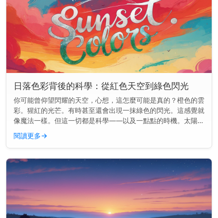
日落色彩背後的科學：從紅色天空到綠色閃光
你可能曾仰望閃耀的天空，心想，這怎麼可能是真的？橙色的雲
彩。猩紅的光芒。有時甚至還會出現一抹綠色的閃光。這感覺就
像魔法一樣。但這一切都是科學——以及一點點的時機。太陽可
能正在落下，但物理學才剛剛開始。 快速見解： 日落的顏色是
閱讀更多
→
因為陽光穿過地...