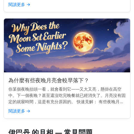
每晚的確切位置會略有變化。 為什麼月亮會在西方落下 地球由
閱讀更多
→
西向東旋轉。...
為什麼有些夜晚月亮會較早落下？
你某個夜晚抬頭一看，就會看到它——又大又亮，懸掛在高空
中。下一個夜晚？甚至還沒吃完晚餐就已經消失了。月亮沒有固
定的就寢時間，這是有充分原因的。 快速見解： 有些夜晚月亮
較早落下，是因為它的軌道使它每天升起的時間大約晚50分鐘
閱讀更多
→
——因此相較於前...
伊巴丹 的月相 — 常見問題