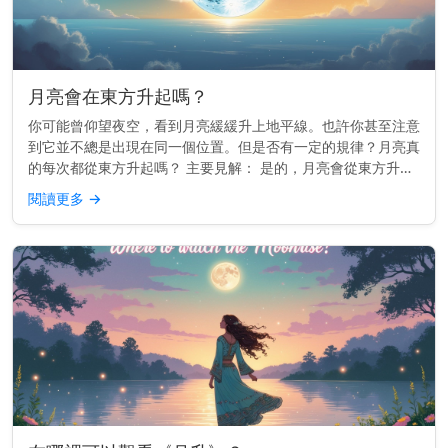
月亮會在東方升起嗎？
你可能曾仰望夜空，看到月亮緩緩升上地平線。也許你甚至注意
到它並不總是出現在同一個位置。但是否有一定的規律？月亮真
的每次都從東方升起嗎？ 主要見解： 是的，月亮會從東方升起
——或非常接近東方——就像太陽一樣。 為什麼月亮會跟隨東
閱讀更多
→
方 這一切都與...