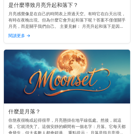
是什麼導致月亮升起和落下？
月亮感覺像是在自己的時間表上滑過天空。有時它在白天出現，
有時在夜晚出現。但為什麼它會升起和落下呢？答案不僅僅關乎
月亮，而是關乎我們自己。 主要見解： 月亮升起和落下是因為
地球在旋轉——而不是因為月亮移動得那麼快。 它真正移動的
閱讀更多
→
原因 地球每2...
什麼是月落？
你熬夜很晚或起得很早，月亮懸掛在地平線低處。然後，就這
樣，它就消失了。這個安靜的瞬間有一個名字：月落。它每天都
會發生，但大多數人都會錯過。 重點提示： 月落是指月亮滑落