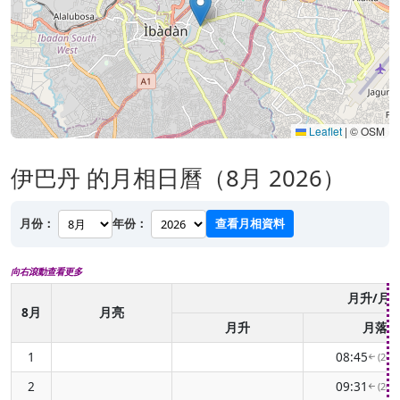
Leaflet
|
© OSM
伊巴丹 的月相日曆（8月 2026）
月份：
年份：
查看月相資料
向右滾動查看更多
月升/月
8月
月亮
月升
月落
1
08:45
(263
↑
2
09:31
(269
↑