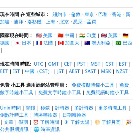
現在時間 在 這些城市：
紐約市
·
倫敦
·
東京
·
巴黎
·
香港
·
新
加坡
·
迪拜
·
洛杉磯
·
上海
·
北京
·
悉尼
·
孟買
國家現在時間：
🇺🇸 美國
|
🇨🇳 中國
|
🇮🇳 印度
|
🇬🇧 英國
|
🇩🇪
德國
|
🇯🇵 日本
|
🇫🇷 法國
|
🇨🇦 加拿大
|
🇦🇺 澳大利亞
|
🇧🇷 巴西
|
現在時間
時區
:
UTC
|
GMT
|
CET
|
PST
|
MST
|
CST
|
EST
|
EET
|
IST
|
中國（CST）
|
JST
|
AEST
|
SAST
|
MSK
|
NZST
|
免費
小工具
適用於網站管理員：
免費模擬時鐘小工具
|
免費
數字時鐘小工具
|
免費文字時鐘小工具
|
免費詞語時鐘小工具
Unix 時間
|
鬧鐘
|
秒錶
|
計時器
|
多計時器
|
更多時間工具
|
倒數計時工具
|
時區轉換器
|
日期轉換器
|
文章
|
假期
|
⏰ 了解時間
|
☀️ 了解太陽
|
🌕 了解月亮
|
🎉
公共假期資訊
|
🌐 時區資訊