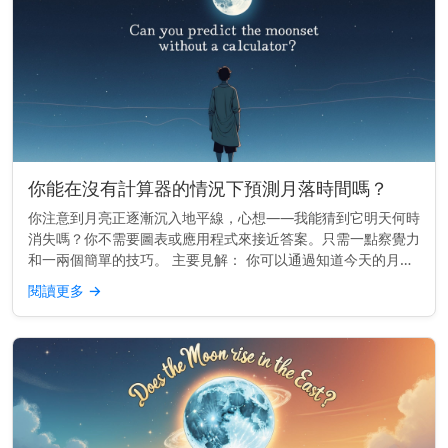
你能在沒有計算器的情況下預測月落時間嗎？
你注意到月亮正逐漸沉入地平線，心想——我能猜到它明天何時
消失嗎？你不需要圖表或應用程式來接近答案。只需一點察覺力
和一兩個簡單的技巧。 主要見解： 你可以通過知道今天的月落
時間，並減去大約50分鐘來預估明天的月落時間。 月亮的每日
閱讀更多
→
漂移 月亮在...