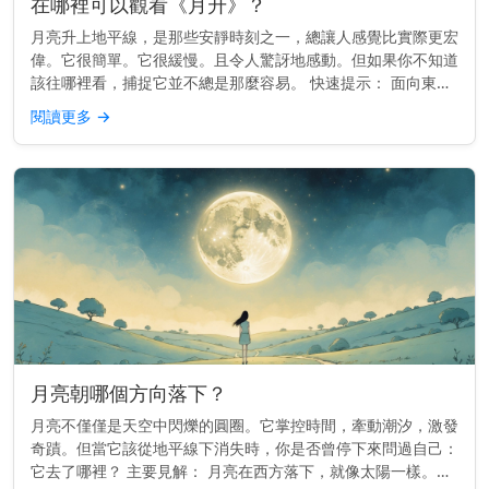
在哪裡可以觀看《月升》？
月亮升上地平線，是那些安靜時刻之一，總讓人感覺比實際更宏
偉。它很簡單。它很緩慢。且令人驚訝地感動。但如果你不知道
該往哪裡看，捕捉它並不總是那麼容易。 快速提示： 面向東
方，視野開闊，能看到地平線。較高的地勢或面向開闊天空的海
閱讀更多
→
灘效果最佳。 為...
月亮朝哪個方向落下？
月亮不僅僅是天空中閃爍的圓圈。它掌控時間，牽動潮汐，激發
奇蹟。但當它該從地平線下消失時，你是否曾停下來問過自己：
它去了哪裡？ 主要見解： 月亮在西方落下，就像太陽一樣。但