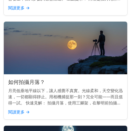
到西方地平線以下，就像日落一樣，但較為柔和。 月落的運作
閱讀更多
→
原理 地球由西向...
如何拍攝月落？
月亮低垂地平線以下，讓人感覺不真實。光線柔和，天空變化迅
速，一切都顯得靜止。用相機捕捉那一刻？完全可能——而且值
得一試。 快速見解： 拍攝月落，使用三腳架，在黎明前拍攝，
並用月落應用程式或日曆來規劃時間。 時間掌握一切 最佳的月
閱讀更多
→
落照片通常在...