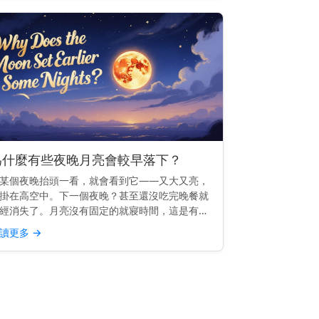
為什麼有些夜晚月亮會較早落下？
某個夜晚抬頭一看，就會看到它——又大又亮，
掛在高空中。下一個夜晚？甚至還沒吃完晚餐就
經消失了。月亮沒有固定的就寢時間，這是有充
原因的。 快速見解： 有些夜晚月亮較早落下，
讀更多
→
因為它的軌道使它每天升起的時間大約晚50分鐘
—因此相較於前...