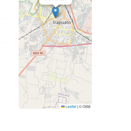
Leaflet
|
© OSM