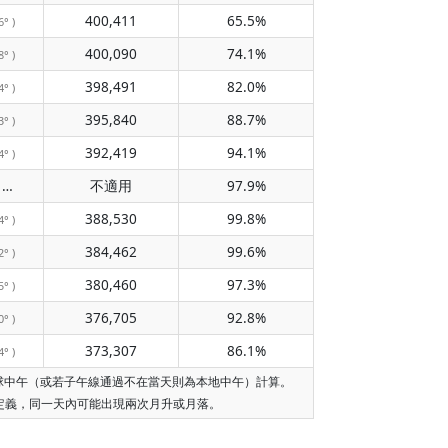
400,411
65.5%
6° )
400,090
74.1%
8° )
398,491
82.0%
4° )
395,840
88.7%
3° )
392,419
94.1%
4° )
不經過子午線
不適用
97.9%
( 不適用 )
388,530
99.8%
4° )
384,462
99.6%
2° )
380,460
97.3%
5° )
376,705
92.8%
0° )
373,307
86.1%
4° )
月球中午（或若子午線通過不在當天則為本地中午）計算。
的定義，同一天內可能出現兩次月升或月落。