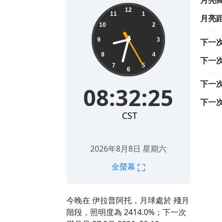
月亮
08:32:26
12
11
1
月亮
10
2
9
3
下一
8
4
下一
7
5
6
下一
08:32:26
下一
CST
2026年8月8日 星期六
⛶
全螢幕
今晚在 伊拉普阿托，月球處於 殘月
階段，照明度為 2414.0%；下一次