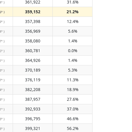
361,922
31.6%
4° )
359,152
21.2%
6° )
357,398
12.4%
9° )
356,969
5.6%
4° )
358,080
1.4%
7° )
360,781
0.0%
6° )
364,926
1.4%
1° )
370,189
5.3%
3° )
376,119
11.3%
7° )
382,208
18.9%
4° )
387,957
27.6%
8° )
392,933
37.0%
1° )
396,795
46.6%
3° )
399,321
56.2%
8° )