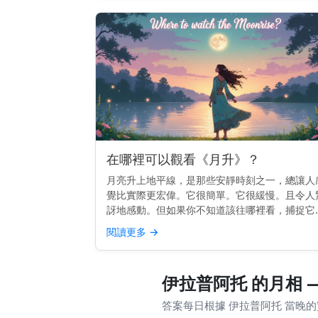
在哪裡可以觀看《月升》？
月亮升上地平線，是那些安靜時刻之一，總讓人
覺比實際更宏偉。它很簡單。它很緩慢。且令人
訝地感動。但如果你不知道該往哪裡看，捕捉它
不總是那麼容易。 快速提示： 面向東方，視野
閱讀更多
→
闊，能看到地平線。較高的地勢或面向開闊天空
海灘效果最佳。 為...
伊拉普阿托 的月相 
答案每日根據 伊拉普阿托 當晚