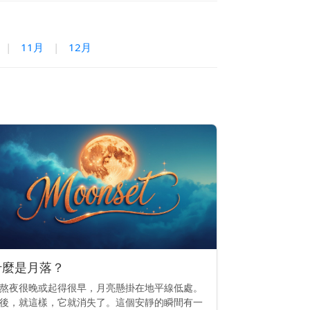
|
11月
|
12月
什麼是月落？
熬夜很晚或起得很早，月亮懸掛在地平線低處。
後，就這樣，它就消失了。這個安靜的瞬間有一