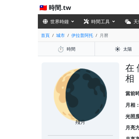
🇹🇼 時間.tw
世界時鐘
時間工具
天
首頁
城市
伊拉普阿托
月曆
⏱️
☀️
時間
太陽
🌘
在
相
當前
月相
光照
殘月
月亮