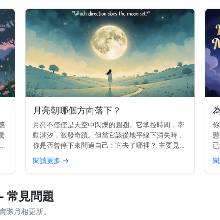
日漂移 月亮在...
月亮朝哪個方向落下？
感
月亮不僅僅是天空中閃爍的圓圈。它掌控時間，牽
你
驚
動潮汐，激發奇蹟。但當它該從地平線下消失時，
懸
並
你是否曾停下來問過自己：它去了哪裡？ 主要見
已
開
解： 月亮在西方落下，就像太陽一樣。但每晚的確
分
閱讀更多
→
閱
的
切位置會略有變化。 為什麼月亮會在西方落下 地
是
球由西向東旋轉。...
—
— 常見問題
的實際月相更新。