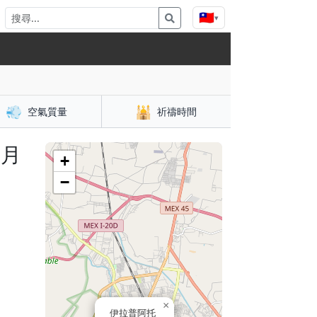
🇹🇼
▾
💨
🕌
空氣質量
祈禱時間
與月
+
−
×
伊拉普阿托