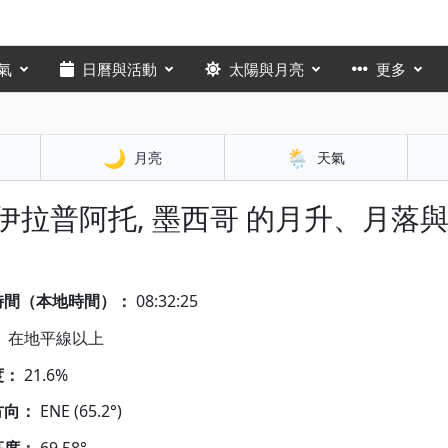
氣
日曆與活動
太陽與月亮
更多
🌙
🌦️
月亮
天氣
 伊拉普阿托, 墨西哥 的月升、月落
時間（本地時間）：
08:32:26
：
在地平線以上
度：
21.6%
方向：
ENE (65.2°)