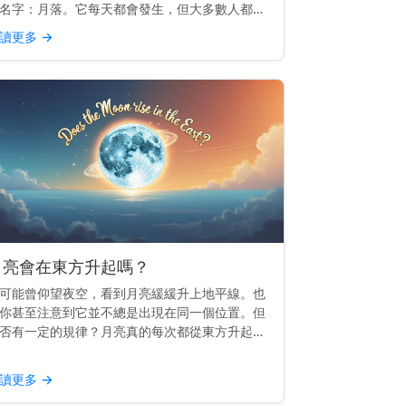
名字：月落。它每天都會發生，但大多數人都會
過。 重點提示： 月落是指月亮滑落到西方地平
讀更多
→
以下，就像日落一樣，但較為柔和。 月落的運作
理 地球由西向...
月亮會在東方升起嗎？
可能曾仰望夜空，看到月亮緩緩升上地平線。也
你甚至注意到它並不總是出現在同一個位置。但
否有一定的規律？月亮真的每次都從東方升起
？ 主要見解： 是的，月亮會從東方升起——或
常接近東方——就像太陽一樣。 為什麼月亮會跟
讀更多
→
東方 這一切都與...