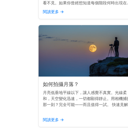
看不見。如果你曾經想知道每個階段何時出現在
空中，你並不孤單。其實，時間是遵循一個節奏
閱讀更多
→
的。 重點提示： 每個月相的升起時間不同——
日出到日落——這取決...
如何拍攝月落？
月亮低垂地平線以下，讓人感覺不真實。光線柔
和，天空變化迅速，一切都顯得靜止。用相機捕
那一刻？完全可能——而且值得一試。 快速見
拍攝月落，使用三腳架，在黎明前拍攝，並用月
應用程式或日曆來規劃時間。 時間掌握一切 最
閱讀更多
→
的月落照片通常在...