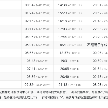
00:34
14:38
20:01
(241° WSW)
(120° ESE)
↑
↑
( 40.
01:24
15:29
20:52
(240° WSW)
(120° ESE)
↑
↑
( 40.
02:16
16:18
21:43
(240° WSW)
(119° ESE)
↑
↑
( 42.
03:11
17:03
22:33
(242° WSW)
(116° ESE)
↑
( 45.
↑
04:06
17:44
23:20
(246° WSW)
(112° ESE)
( 49.
↑
↑
05:01
18:21
(250° WSW)
(107° ESE)
↑
↑
05:55
18:57
00:06
(256° WSW)
(101° E)
( 54.
↑
↑
06:48
19:31
00:50
(262° W)
(94° E)
( 60.
↑
↑
07:41
20:05
01:34
(269° W)
(88° E)
( 66.
↑
↑
08:36
20:40
02:18
(276° W)
(81° E)
( 73.
↑
↑
09:32
21:18
03:03
(282° WNW)
(74° ENE)
( 79.
↑
↑
時間是根據月球的幾何中心計算，並考慮地球的大氣折射。日期基於格里曆。光照度在
（始終在地平線以上或以下），表格可能顯示 "-"。由於月球的軌道運動和本地日