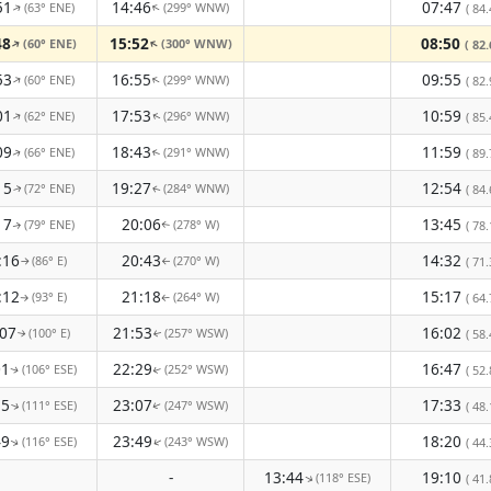
51
14:46
07:47
(63° ENE)
(299° WNW)
↑
( 84.
↑
48
15:52
08:50
(60° ENE)
(300° WNW)
↑
↑
( 82.
53
16:55
09:55
(60° ENE)
(299° WNW)
↑
↑
( 82.
01
17:53
10:59
(62° ENE)
(296° WNW)
↑
( 85.
↑
09
18:43
11:59
(66° ENE)
(291° WNW)
( 89.
↑
↑
15
19:27
12:54
(72° ENE)
(284° WNW)
( 84.
↑
↑
17
20:06
13:45
(79° ENE)
(278° W)
( 78.
↑
↑
:16
20:43
14:32
(86° E)
(270° W)
( 71.
↑
↑
:12
21:18
15:17
(93° E)
(264° W)
( 64.
↑
↑
:07
21:53
16:02
(100° E)
(257° WSW)
( 58.
↑
↑
01
22:29
16:47
(106° ESE)
(252° WSW)
( 52.
↑
↑
55
23:07
17:33
(111° ESE)
(247° WSW)
( 48.
↑
↑
49
23:49
18:20
(116° ESE)
(243° WSW)
( 44.
↑
↑
-
13:44
19:10
(118° ESE)
↑
( 41.