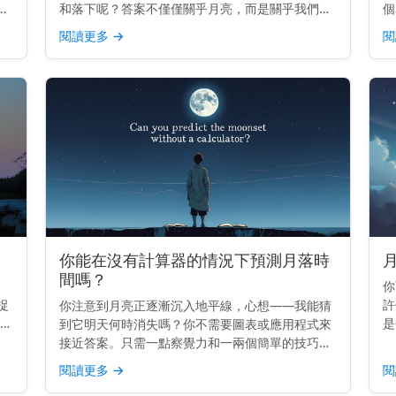
天
和落下呢？答案不僅僅關乎月亮，而是關乎我們自
個
己。 主要見解： 月亮升起和落下是因為地球在旋
錯
閱讀更多
→
閱
從
轉——而不是因為月亮移動得那麼快。 它真正移動
線
的原因 地球每2...
原
你能在沒有計算器的情況下預測月落時
間嗎？
你
捉
許
你注意到月亮正逐漸沉入地平線，心想——我能猜
解：
是
到它明天何時消失嗎？你不需要圖表或應用程式來
落
嗎
接近答案。只需一點察覺力和一兩個簡單的技巧。
佳
非
主要見解： 你可以通過知道今天的月落時間，並減
閱讀更多
→
閱
隨
去大約50分鐘來預估明天的月落時間。 月亮的每