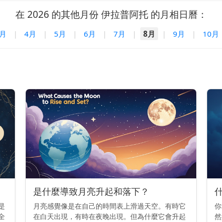
在 2026 的其他月份 伊拉普阿托 的月相日曆：
3月
|
4月
|
5月
|
6月
|
7月
|
8月
|
9月
|
10月
是什麼導致月亮升起和落下？
是
月亮感覺像是在自己的時間表上滑過天空。有時它
你
全
在白天出現，有時在夜晚出現。但為什麼它會升起
然