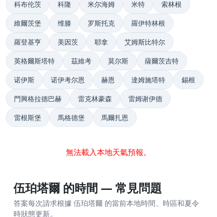
科布伦茨
科隆
米尔海姆
米特
索林根
維爾茨堡
维滕
罗斯托克
羅伊特林根
羅登基亨
美因茨
耶拿
艾姆斯比特尔
英格爾斯塔特
茲維考
莫尔斯
薩爾茨吉特
诺伊斯
诺伊考尔恩
赫恩
達姆施塔特
錫根
門興格拉德巴赫
雷克林豪森
雷姆谢伊德
雷根斯堡
馬格德堡
馬爾扎恩
無法載入本地天氣預報。
伍珀塔爾 的時間 — 常見問題
答案每次請求根據 伍珀塔爾 的當前本地時間、時區和夏令
時狀態更新。