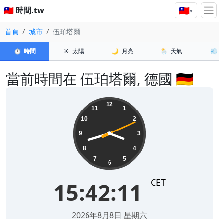
🇹🇼
🇹🇼 時間.tw
▾
首頁
城市
伍珀塔爾
⏱️
時間
☀️
太陽
🌙
月亮
🌦️
天氣
💨
當前時間在 伍珀塔爾, 德國 🇩🇪
15:42:12
12
11
1
10
2
9
3
8
4
7
5
6
CET
15:42:12
2026年8月8日 星期六