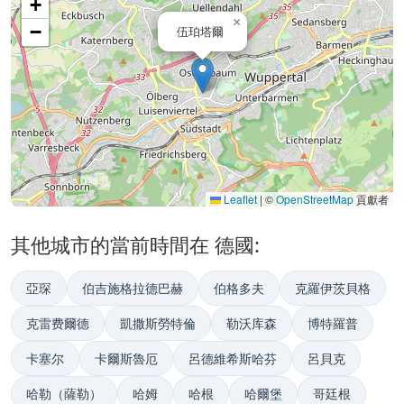
+
×
−
伍珀塔爾
Leaflet
|
©
OpenStreetMap
貢獻者
其他城市的當前時間在 德國:
亞琛
伯吉施格拉德巴赫
伯格多夫
克羅伊茨貝格
克雷费爾德
凱撒斯勞特倫
勒沃库森
博特羅普
卡塞尔
卡爾斯魯厄
呂德維希斯哈芬
呂貝克
哈勒（薩勒）
哈姆
哈根
哈爾堡
哥廷根