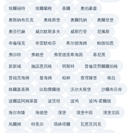
埃爾福特
埃爾蘭根
基爾
奧伯豪森
奧斯納布呂克
奧格斯堡
奧爾托納
奧爾登堡
奧芬巴赫
威尔默斯多夫
威斯巴登
尼佩斯
布倫瑞克
布雷默哈芬
希尔德海姆
帕德伯恩
弗尔特
弗賴堡
弗里德里希海因
慕尼黑
新新城
施諾恩貝格
明斯特
普倫茨勞爾爾伯格
普福茨海姆
曼海姆
柏林
查理滕堡
格拉
格爾森基興
比勒費爾德
沃尔夫斯堡
沙爾布吕肯
波爾茲阿姆萊茵
波茨坦
波鸿
波鸿-霍爾德
海尔布隆
海德堡
漢堡
漢堡中區
漢堡北區
烏爾姆
特里尔
瑪林塔爾
瓦恩茨貝克