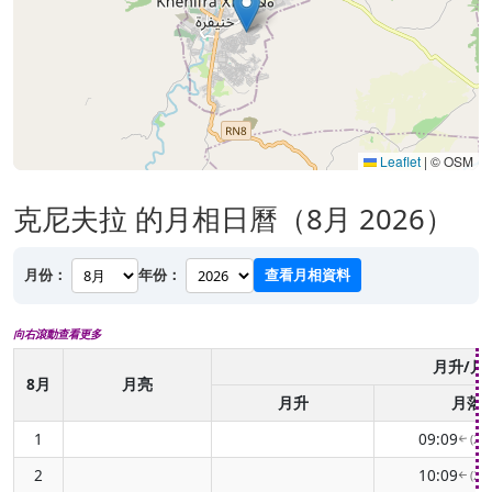
Leaflet
|
© OSM
克尼夫拉 的月相日曆（8月 2026）
月份：
年份：
查看月相資料
向右滾動查看更多
月升/月
8月
月亮
月升
月落
1
09:09
(26
↑
2
10:09
(26
↑