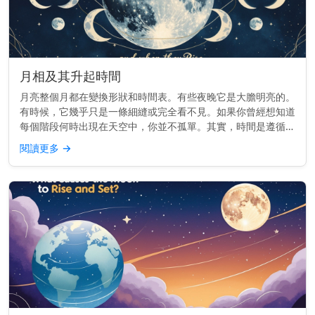
月相及其升起時間
月亮整個月都在變換形狀和時間表。有些夜晚它是大膽明亮的。
有時候，它幾乎只是一條細縫或完全看不見。如果你曾經想知道
每個階段何時出現在天空中，你並不孤單。其實，時間是遵循一
個節奏的。 重點提示： 每個月相的升起時間不同——從日出到
閱讀更多
→
日落——這取決...