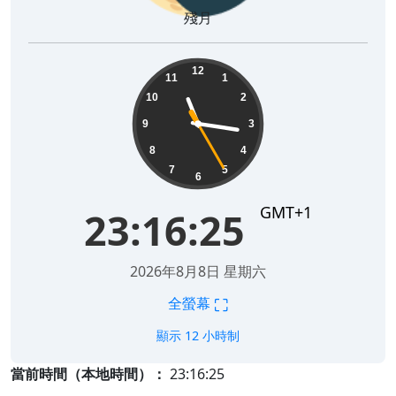
殘月
23:16:26
12
11
1
10
2
9
3
8
4
7
5
6
GMT+1
23:16:26
2026年8月8日 星期六
⛶
全螢幕
顯示 12 小時制
當前時間（本地時間）：
23:16:26