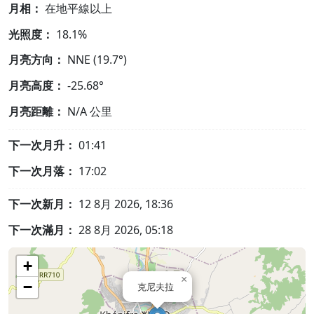
月相：
在地平線以上
光照度：
18.1%
月亮方向：
NNE (19.7°)
月亮高度：
-25.68°
月亮距離：
N/A
公里
下一次月升：
01:41
下一次月落：
17:02
下一次新月：
12 8月 2026, 18:36
下一次滿月：
28 8月 2026, 05:18
+
×
−
克尼夫拉