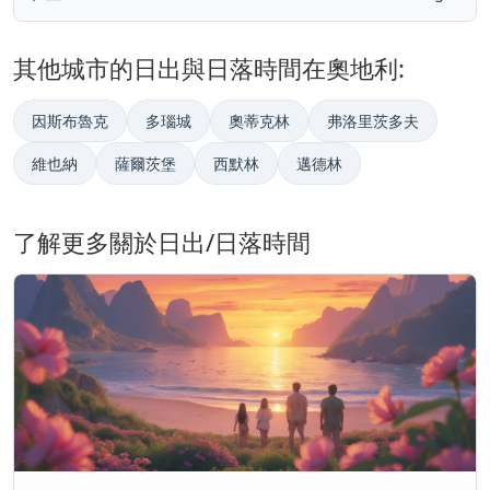
其他城市的日出與日落時間在奧地利:
因斯布魯克
多瑙城
奧蒂克林
弗洛里茨多夫
維也納
薩爾茨堡
西默林
邁德林
了解更多關於日出/日落時間