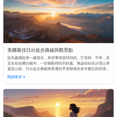
美國最佳日出徒步路線與觀景點
從高處捕捉第一縷晨光，有些事情是特別的。它安靜、平和，並
且在短短幾分鐘內，一切都顯得恰到好處。無論你站在沙漠山脊
還是山巔，日出徒步都能將普通的早晨變成你多年難忘的回憶。
快速見解： 美國最好的日出徒步結合了開闊的視野與簡單到中
閱讀更多
→
等難度的步道—...