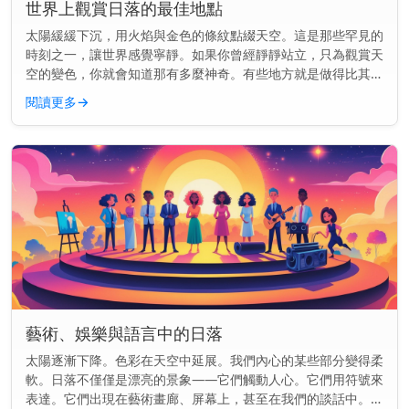
世界上觀賞日落的最佳地點
太陽緩緩下沉，用火焰與金色的條紋點綴天空。這是那些罕見的
時刻之一，讓世界感覺寧靜。如果你曾經靜靜站立，只為觀賞天
空的變色，你就會知道那有多麼神奇。有些地方就是做得比其他
地方更好。這裡的景色就像是為你而畫的一樣。 快速見解： 前
閱讀更多
→
往聖托里尼、大...
藝術、娛樂與語言中的日落
太陽逐漸下降。色彩在天空中延展。我們內心的某些部分變得柔
軟。日落不僅僅是漂亮的景象——它們觸動人心。它們用符號來
表達。它們出現在藝術畫廊、屏幕上，甚至在我們的談話中。但