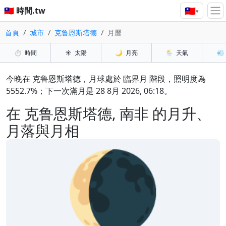
🇹🇼
🇹🇼 時間.tw
▾
首頁
城市
克鲁恩斯塔德
月曆
⏱️
時間
☀️
太陽
🌙
月亮
🌦️
天氣
💨
今晚在 克鲁恩斯塔德，月球處於 臨界月 階段，照明度為
5552.7%；下一次滿月是 28 8月 2026, 06:18。
在 克鲁恩斯塔德, 南非 的月升、
月落與月相
🌘