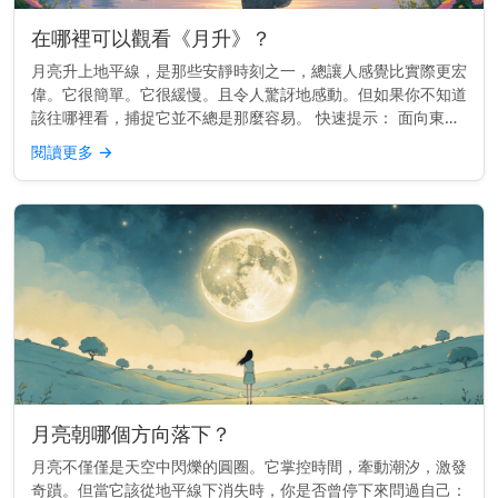
在哪裡可以觀看《月升》？
月亮升上地平線，是那些安靜時刻之一，總讓人感覺比實際更宏
偉。它很簡單。它很緩慢。且令人驚訝地感動。但如果你不知道
該往哪裡看，捕捉它並不總是那麼容易。 快速提示： 面向東
方，視野開闊，能看到地平線。較高的地勢或面向開闊天空的海
閱讀更多
→
灘效果最佳。 為...
月亮朝哪個方向落下？
月亮不僅僅是天空中閃爍的圓圈。它掌控時間，牽動潮汐，激發
奇蹟。但當它該從地平線下消失時，你是否曾停下來問過自己：