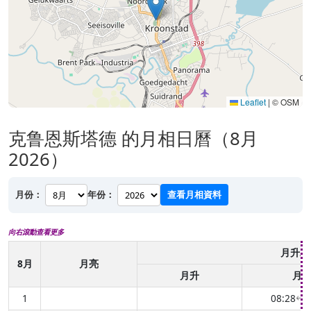
Leaflet
|
© OSM
克鲁恩斯塔德 的月相日曆（8月
2026）
月份：
年份：
查看月相資料
向右滾動查看更多
月升/
8月
月亮
月升
月
1
08:28
(2
↑