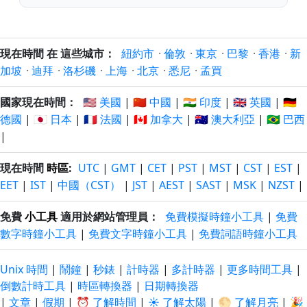
現在時間 在 這些城市：
紐約市
·
倫敦
·
東京
·
巴黎
·
香港
·
新
加坡
·
迪拜
·
洛杉磯
·
上海
·
北京
·
悉尼
·
孟買
國家現在時間：
🇺🇸 美國
|
🇨🇳 中國
|
🇮🇳 印度
|
🇬🇧 英國
|
🇩🇪
德國
|
🇯🇵 日本
|
🇫🇷 法國
|
🇨🇦 加拿大
|
🇦🇺 澳大利亞
|
🇧🇷 巴西
|
現在時間
時區
:
UTC
|
GMT
|
CET
|
PST
|
MST
|
CST
|
EST
|
EET
|
IST
|
中國（CST）
|
JST
|
AEST
|
SAST
|
MSK
|
NZST
|
免費
小工具
適用於網站管理員：
免費模擬時鐘小工具
|
免費
數字時鐘小工具
|
免費文字時鐘小工具
|
免費詞語時鐘小工具
Unix 時間
|
鬧鐘
|
秒錶
|
計時器
|
多計時器
|
更多時間工具
|
倒數計時工具
|
時區轉換器
|
日期轉換器
|
文章
|
假期
|
⏰ 了解時間
|
☀️ 了解太陽
|
🌕 了解月亮
|
🎉