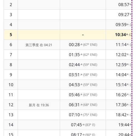
2
08:57
(2
↑
3
09:27
(2
↑
4
09:59
(28
↑
5
-
10:34
(29
↑
6
00:28
11:14
(67° ENE)
(29
第三季度 在 04:21
↑
↑
7
01:35
12:02
(62° ENE)
(30
↑
↑
8
02:44
12:59
(59° ENE)
(30
↑
↑
9
03:51
14:04
(58° ENE)
(30
↑
↑
10
04:53
15:14
(59° ENE)
(30
↑
↑
11
05:46
16:26
(63° ENE)
(29
↑
↑
12
06:31
17:36
(68° ENE)
(28
新月 在 19:36
↑
↑
13
07:10
18:42
(75° ENE)
(28
↑
↑
14
07:45
19:44
(83° E)
(2
↑
↑
15
08:17
20:44
(90° E)
(2
↑
↑