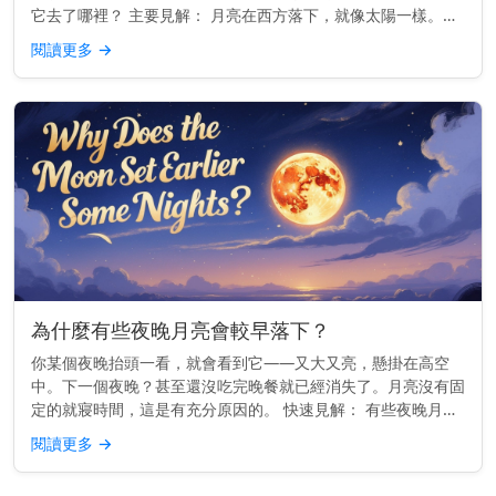
它去了哪裡？ 主要見解： 月亮在西方落下，就像太陽一樣。但
每晚的確切位置會略有變化。 為什麼月亮會在西方落下 地球由
閱讀更多
→
西向東旋轉。...
為什麼有些夜晚月亮會較早落下？
你某個夜晚抬頭一看，就會看到它——又大又亮，懸掛在高空
中。下一個夜晚？甚至還沒吃完晚餐就已經消失了。月亮沒有固
定的就寢時間，這是有充分原因的。 快速見解： 有些夜晚月亮
較早落下，是因為它的軌道使它每天升起的時間大約晚50分鐘
閱讀更多
→
——因此相較於前...