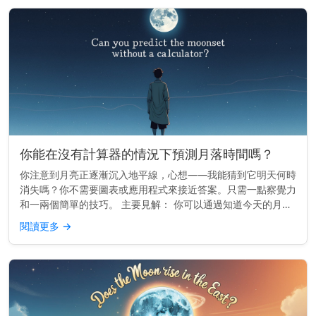
你能在沒有計算器的情況下預測月落時間嗎？
你注意到月亮正逐漸沉入地平線，心想——我能猜到它明天何時
消失嗎？你不需要圖表或應用程式來接近答案。只需一點察覺力
和一兩個簡單的技巧。 主要見解： 你可以通過知道今天的月落
時間，並減去大約50分鐘來預估明天的月落時間。 月亮的每日
閱讀更多
→
漂移 月亮在...