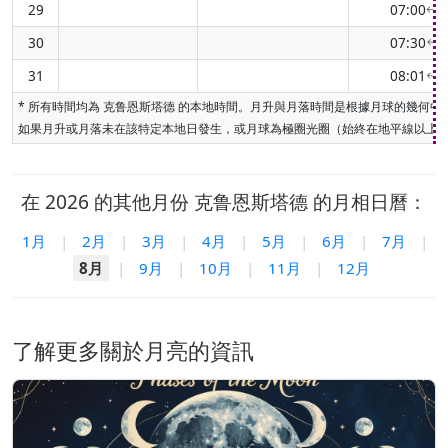
29
07:00
(2
↑
30
07:30
(2
↑
31
08:01
(2
↑
* 所有時間均為 克鲁恩斯塔德 的本地時間。月升與月落時間是根據月球的幾
如果月升或月落未在該特定本地日發生，或月球為極圈光圈（始終在地平線以上或
在 2026 的其他月份 克鲁恩斯塔德 的月相日曆：
1月
|
2月
|
3月
|
4月
|
5月
|
6月
|
7月
|
8月
|
9月
|
10月
|
11月
|
12月
了解更多關於月亮的資訊