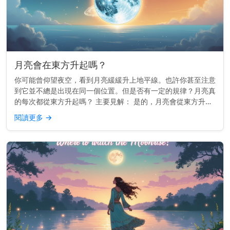
月亮會在東方升起嗎？
你可能曾仰望夜空，看到月亮緩緩升上地平線。也許你甚至注意
到它並不總是出現在同一個位置。但是否有一定的規律？月亮真
的每次都從東方升起嗎？ 主要見解： 是的，月亮會從東方升起
——或非常接近東方——就像太陽一樣。 為什麼月亮會跟隨東
閱讀更多
→
方 這一切都與...