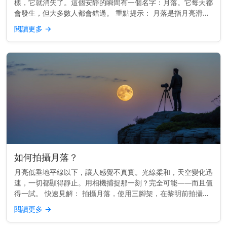
樣，它就消失了。這個安靜的瞬間有一個名字：月落。它每天都
會發生，但大多數人都會錯過。 重點提示： 月落是指月亮滑落
到西方地平線以下，就像日落一樣，但較為柔和。 月落的運作
閱讀更多
→
原理 地球由西向...
如何拍攝月落？
月亮低垂地平線以下，讓人感覺不真實。光線柔和，天空變化迅
速，一切都顯得靜止。用相機捕捉那一刻？完全可能——而且值
得一試。 快速見解： 拍攝月落，使用三腳架，在黎明前拍攝，
並用月落應用程式或日曆來規劃時間。 時間掌握一切 最佳的月
閱讀更多
→
落照片通常在...