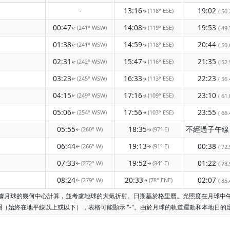
-
13:16
19:02
(118° ESE)
↑
( 50.
00:47
14:08
19:53
(241° WSW)
(119° ESE)
↑
↑
( 49.
01:38
14:59
20:44
(241° WSW)
(118° ESE)
↑
↑
( 50.
02:31
15:47
21:35
(242° WSW)
(116° ESE)
↑
( 52.
↑
03:23
16:33
22:23
(245° WSW)
(113° ESE)
( 56.
↑
↑
04:15
17:16
23:10
(249° WSW)
(109° ESE)
( 61.
↑
↑
05:06
17:56
23:55
(254° WSW)
(103° ESE)
( 66.
↑
↑
05:55
18:35
(260° W)
(97° E)
↑
↑
06:44
19:13
00:38
(266° W)
(91° E)
( 72.
↑
↑
07:33
19:52
01:22
(272° W)
(84° E)
( 78.
↑
↑
08:24
20:33
02:07
(279° W)
(78° ENE)
( 85.
↑
↑
是根據月球的幾何中心計算，並考慮地球的大氣折射。日期基於格里曆。光照度在月球
（始終在地平線以上或以下），表格可能顯示 "-"。由於月球的軌道運動和本地日