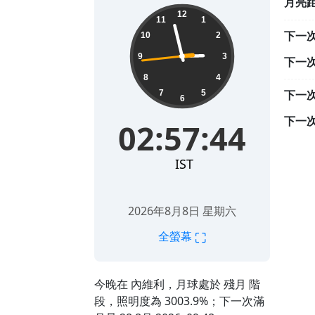
月亮
02:57:45
12
11
1
下一
10
2
9
3
下一
8
4
下一
7
5
6
下一
02:57:45
IST
2026年8月8日 星期六
⛶
全螢幕
今晚在 內維利，月球處於 殘月 階
段，照明度為 3003.9%；下一次滿