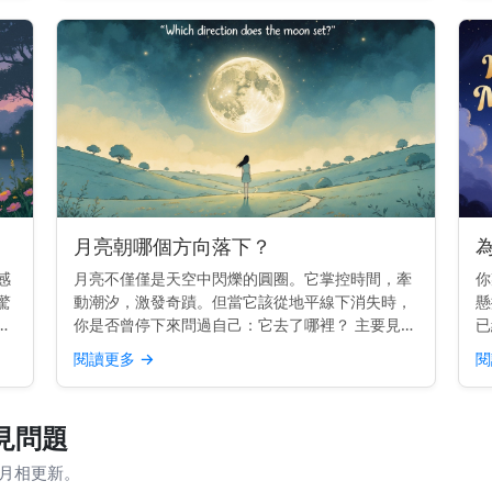
日漂移 月亮在...
月亮朝哪個方向落下？
感
月亮不僅僅是天空中閃爍的圓圈。它掌控時間，牽
你
驚
動潮汐，激發奇蹟。但當它該從地平線下消失時，
懸
並
你是否曾停下來問過自己：它去了哪裡？ 主要見
已
開
解： 月亮在西方落下，就像太陽一樣。但每晚的確
分
閱讀更多
→
閱
的
切位置會略有變化。 為什麼月亮會在西方落下 地
是
球由西向東旋轉。...
—
常見問題
際月相更新。