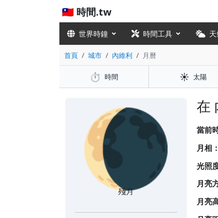
🇹🇼 時間.tw
世界時鐘
時間工具
天
首頁
城市
內維利
月曆
⏱️
☀️
時間
太陽
🌘
在
當前
月相
光照
月亮
殘月
月亮