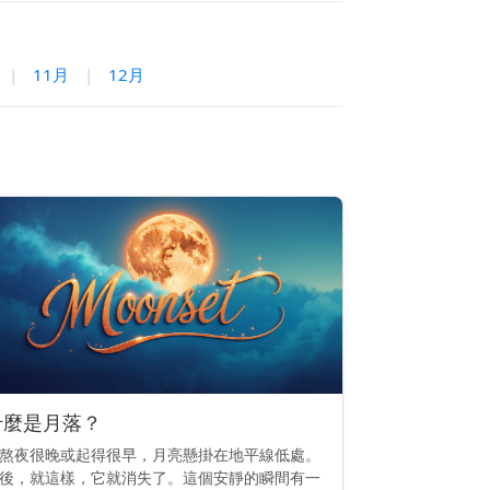
|
11月
|
12月
什麼是月落？
熬夜很晚或起得很早，月亮懸掛在地平線低處。
後，就這樣，它就消失了。這個安靜的瞬間有一