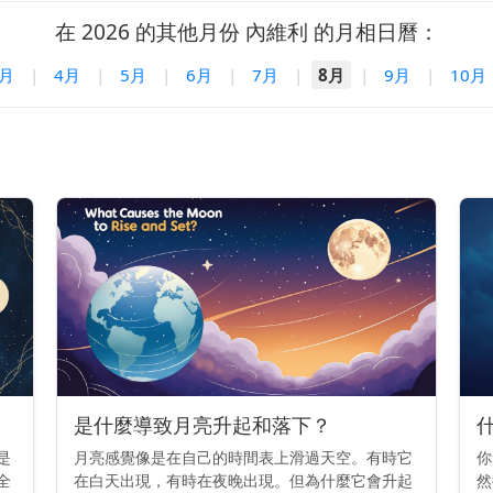
在 2026 的其他月份 內維利 的月相日曆：
3月
|
4月
|
5月
|
6月
|
7月
|
8月
|
9月
|
10月
是什麼導致月亮升起和落下？
是
月亮感覺像是在自己的時間表上滑過天空。有時它
你
全
在白天出現，有時在夜晚出現。但為什麼它會升起
然