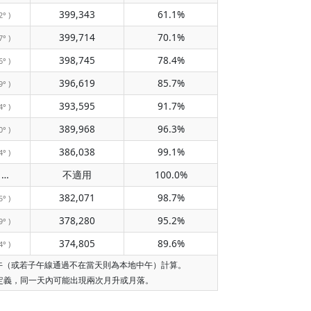
399,343
61.1%
2° )
399,714
70.1%
7° )
398,745
78.4%
6° )
396,619
85.7%
9° )
393,595
91.7%
4° )
389,968
96.3%
0° )
386,038
99.1%
4° )
不經過子午線
不適用
100.0%
( 不適用 )
382,071
98.7%
5° )
378,280
95.2%
9° )
374,805
89.6%
4° )
中午（或若子午線通過不在當天則為本地中午）計算。
的定義，同一天內可能出現兩次月升或月落。