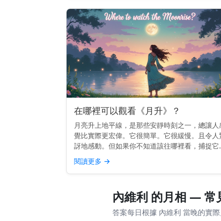
在哪裡可以觀看《月升》？
月亮升上地平線，是那些安靜時刻之一，總讓人
覺比實際更宏偉。它很簡單。它很緩慢。且令人
訝地感動。但如果你不知道該往哪裡看，捕捉它
不總是那麼容易。 快速提示： 面向東方，視野
閱讀更多
→
闊，能看到地平線。較高的地勢或面向開闊天空
海灘效果最佳。 為...
內維利 的月相 — 
答案每日根據 內維利 當晚的實