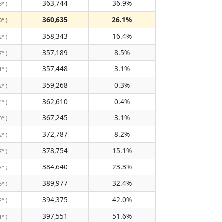
363,744
36.9%
8° )
360,635
26.1%
0° )
358,343
16.4%
2° )
357,189
8.5%
7° )
357,448
3.1%
1° )
359,268
0.3%
2° )
362,610
0.4%
4° )
367,245
3.1%
0° )
372,787
8.2%
2° )
378,754
15.1%
7° )
384,640
23.3%
7° )
389,977
32.4%
5° )
394,375
42.0%
2° )
397,551
51.6%
1° )