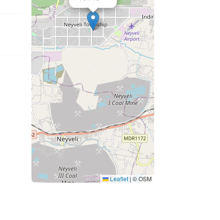
Leaflet
|
© OSM