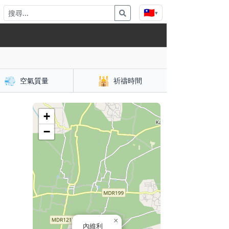
🇹🇼
▾
💨
🕌
空氣質量
祈禱時間
+
−
×
內維利