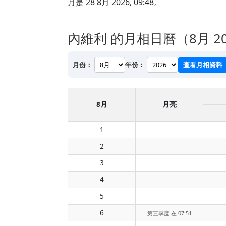
月是 28 8月 2026, 09:48。
內維利 的月相日曆（8月 20
月份：
年份：
查看月相資料
8月
月亮
1
2
3
4
5
6
第三季度 在 07:51