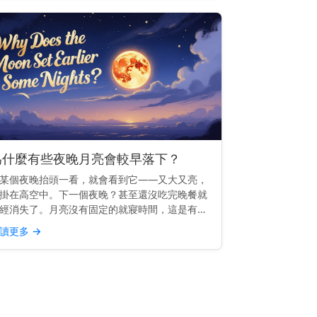
為什麼有些夜晚月亮會較早落下？
某個夜晚抬頭一看，就會看到它——又大又亮，
掛在高空中。下一個夜晚？甚至還沒吃完晚餐就
經消失了。月亮沒有固定的就寢時間，這是有充
原因的。 快速見解： 有些夜晚月亮較早落下，
讀更多
→
因為它的軌道使它每天升起的時間大約晚50分鐘
—因此相較於前...