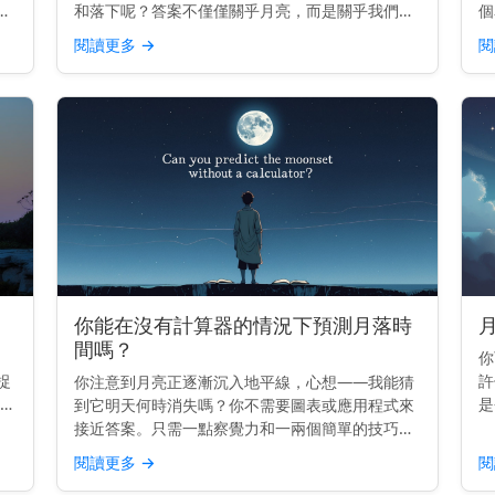
天
和落下呢？答案不僅僅關乎月亮，而是關乎我們自
個
己。 主要見解： 月亮升起和落下是因為地球在旋
錯
閱讀更多
→
閱
從
轉——而不是因為月亮移動得那麼快。 它真正移動
線
的原因 地球每2...
原
你能在沒有計算器的情況下預測月落時
間嗎？
你
捉
許
你注意到月亮正逐漸沉入地平線，心想——我能猜
解：
是
到它明天何時消失嗎？你不需要圖表或應用程式來
落
嗎
接近答案。只需一點察覺力和一兩個簡單的技巧。
佳
非
主要見解： 你可以通過知道今天的月落時間，並減
閱讀更多
→
閱
隨
去大約50分鐘來預估明天的月落時間。 月亮的每