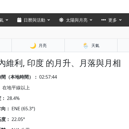
氣
日曆與活動
太陽與月亮
更多
🌙
🌦️
月亮
天氣
 內維利, 印度 的月升、月落與月相
時間（本地時間）：
02:57:45
：
在地平線以上
度：
28.4%
方向：
ENE (65.3°)
高度：
22.05°