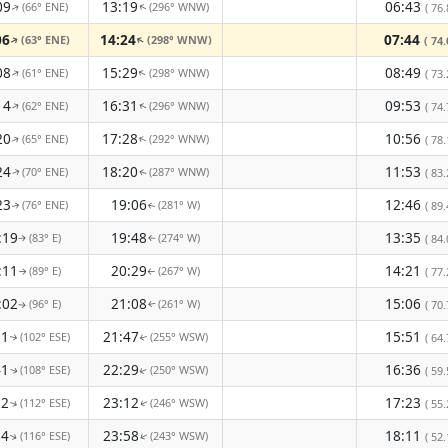
09
13:19
06:43
(66° ENE)
(296° WNW)
( 76.
↑
↑
06
14:24
07:44
(63° ENE)
(298° WNW)
↑
( 74.
↑
08
15:29
08:49
(61° ENE)
(298° WNW)
↑
↑
( 73.
14
16:31
09:53
(62° ENE)
(296° WNW)
↑
( 74.
↑
20
17:28
10:56
(65° ENE)
(292° WNW)
( 78.
↑
↑
24
18:20
11:53
(70° ENE)
(287° WNW)
( 83.
↑
↑
23
19:06
12:46
(76° ENE)
(281° W)
( 89.
↑
↑
:19
19:48
13:35
(83° E)
(274° W)
( 84.
↑
↑
:11
20:29
14:21
(89° E)
(267° W)
( 77.
↑
↑
:02
21:08
15:06
(96° E)
(261° W)
( 70.
↑
↑
51
21:47
15:51
(102° ESE)
(255° WSW)
( 64.
↑
↑
41
22:29
16:36
(108° ESE)
(250° WSW)
( 59.
↑
↑
32
23:12
17:23
(112° ESE)
(246° WSW)
( 55.
↑
↑
24
23:58
18:11
(116° ESE)
(243° WSW)
( 52.
↑
↑