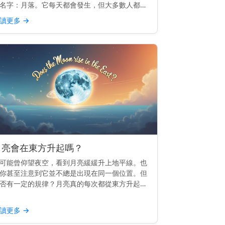
名字：月落。它每天都會發生，但大多數人都會
過。 重點提示： 月落是指月亮滑落到西方地平
讀更多
→
以下，就像日落一樣，但較為柔和。 月落的運作
理 地球由西向...
月亮會在東方升起嗎？
可能曾仰望夜空，看到月亮緩緩升上地平線。也
你甚至注意到它並不總是出現在同一個位置。但
否有一定的規律？月亮真的每次都從東方升起
？ 主要見解： 是的，月亮會從東方升起——或
常接近東方——就像太陽一樣。 為什麼月亮會跟
讀更多
→
東方 這一切都與...