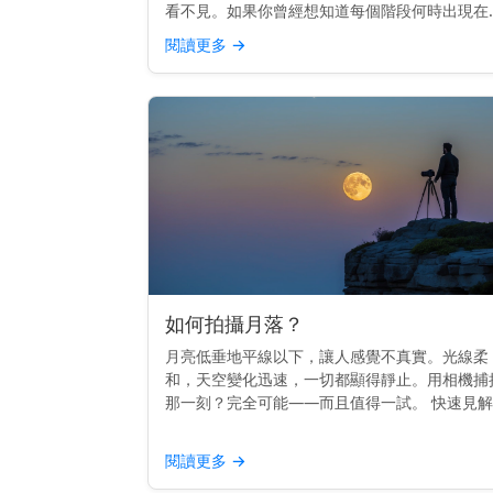
看不見。如果你曾經想知道每個階段何時出現在
空中，你並不孤單。其實，時間是遵循一個節奏
閱讀更多
→
的。 重點提示： 每個月相的升起時間不同——
日出到日落——這取決...
如何拍攝月落？
月亮低垂地平線以下，讓人感覺不真實。光線柔
和，天空變化迅速，一切都顯得靜止。用相機捕
那一刻？完全可能——而且值得一試。 快速見
拍攝月落，使用三腳架，在黎明前拍攝，並用月
應用程式或日曆來規劃時間。 時間掌握一切 最
閱讀更多
→
的月落照片通常在...