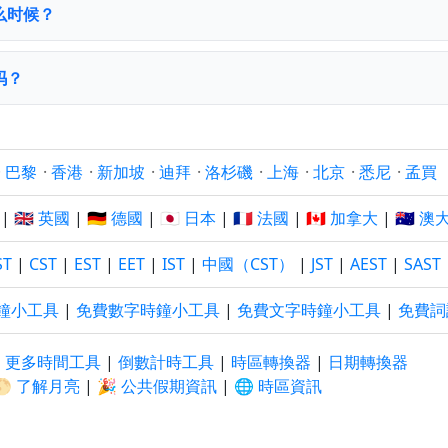
么时候？
吗？
·
巴黎
·
香港
·
新加坡
·
迪拜
·
洛杉磯
·
上海
·
北京
·
悉尼
·
孟買
|
🇬🇧 英國
|
🇩🇪 德國
|
🇯🇵 日本
|
🇫🇷 法國
|
🇨🇦 加拿大
|
🇦🇺 
ST
|
CST
|
EST
|
EET
|
IST
|
中國（CST）
|
JST
|
AEST
|
SAST
鐘小工具
|
免費數字時鐘小工具
|
免費文字時鐘小工具
|
免費詞
|
更多時間工具
|
倒數計時工具
|
時區轉換器
|
日期轉換器
🌕 了解月亮
|
🎉 公共假期資訊
|
🌐 時區資訊