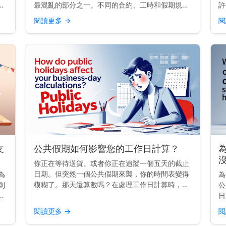
要
最混亂的部分之一。不同的合約、工時和假期規則
許
容
可能會讓一個公共假期變成合規的頭痛問題。無論
的
閱讀更多
→
閱
加
你是經營小型企業還是管理全國薪資團隊，做好這
取
件事不僅關乎金錢，更關...
見
支
公共假期如何影響您的工作日計算？
為
你正在等待送貨。或者你正在追蹤一個五天的截止
日期。但突然一個公共假期來襲，你的時間表變得
為
為
模糊了。那天還算數嗎？在處理工作日計算時，公
則
公
共假期比你想像中更重要。 快速見解： 公共假期
獲
日
不算作工作日。它們會延長時間表，推遲截止日
約
一
閱讀更多
→
閱
期，並影響運輸、銀行...
規
的