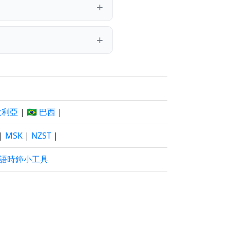
澳大利亞
|
🇧🇷 巴西
|
|
MSK
|
NZST
|
語時鐘小工具