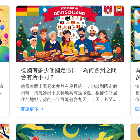
德國有多少個國定假日，為何各州之間
會有所不同？
。
泊
德國表面上看起來井然有序且統一，但談到國定假
澳
泊
日時，情況卻出乎意料地具有區域性。根據你所居
相
距
住的地點，你的一年可能包含九天、十天，甚至十
假
共
三天的公共假期。這是為什麼呢？ 快速見解： 德
么
閱讀更多
→
閱
國有九個全國性假日，但每個州都會加入自己的假
比
日。有些州每年最多...
領