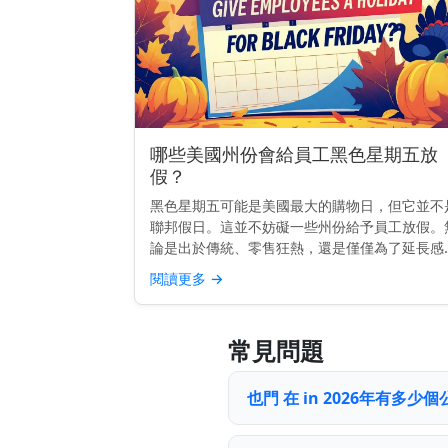
哪些美國州份會給員工黑色星期五放
假？
黑色星期五可能是美國最大的購物日，但它並不
聯邦假日。這並不妨礙一些州份給予員工放假。
論是出於傳統、零售狂熱，還是僅僅為了延長感
節假期，少數州已將黑色星期五定為官方州假日
閱讀更多
→
至少對公共部門的員工如此。 快速見解： 至少
25個美國州份為部...
常見問題
也門 在 in 2026年有多少