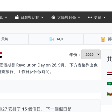
氣
日曆與活動
太陽與月亮
更多
🌬️
🕌
天氣
AQI
祈

年份：
假期是 Revolution Day on 26. 9月。 下方表格列出也
規劃旅行、工作日及休假時間。
🇾

🇴
027 安排了
15
個假日。 下一個假日是