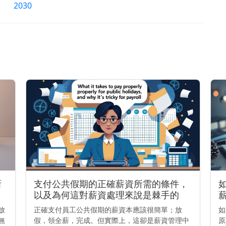
2030
新
支付公共假期的正確薪資所需的條件，
以及為何這對薪資處理來說是棘手的
放
正確支付員工公共假期的薪資本應該很簡單；放
如
無
假，領全薪，完成。但實際上，這卻是薪資管理中
原