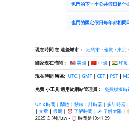
也門的下一个公共假日是什
也門的国定假日每年都相同
現在時間 在 這些城市：
紐約市
·
倫敦
·
東京
國家現在時間：
🇺🇸 美國
|
🇨🇳 中國
|
🇮🇳 印度
現在時間
時區
:
UTC
|
GMT
|
CET
|
PST
|
M
免費
小工具
適用於網站管理員：
免費模擬時
Unix 時間
|
鬧鐘
|
秒錶
|
計時器
|
多計時器
|
文章
|
假期
|
⏰ 了解時間
|
☀️ 了解太陽
|
2025 © 時間.tw - ⌚
時間是19:41:30