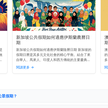
新加坡公共假期如何適應伊斯蘭農曆日
期
是
新加坡公共假期如何適應伊斯蘭陰曆日期 新加坡的
澳
無
假期日曆是其多元文化社會的精心平衡。結合了來
的
恩
自華人、馬來人、印度人和西方傳統的主要慶典，
多
，
反映了國家的多樣性。但其中兩個公共假期——哈
像
閱讀更多
→
閱
有
芝節（Hari Raya Haji）和開齋節（Hari Ray...
年
大
個公眾假期？