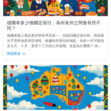
德國有多少個國定假日，為何各州之間會有所不
同？
德國表面上看起來井然有序且統一，但談到國定假日時，情況卻
出乎意料地具有區域性。根據你所居住的地點，你的一年可能包
含九天、十天，甚至十三天的公共假期。這是為什麼呢？ 快速
見解： 德國有九個全國性假日，但每個州都會加入自己的假
閱讀更多
→
日。有些州每年最多...