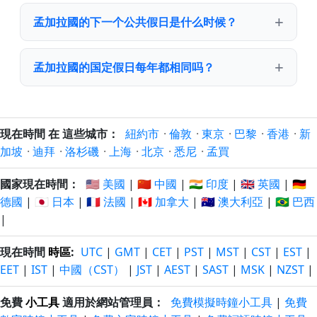
孟加拉國的下一个公共假日是什么时候？
孟加拉國的国定假日每年都相同吗？
現在時間 在 這些城市：
紐約市
·
倫敦
·
東京
·
巴黎
·
香港
·
新
加坡
·
迪拜
·
洛杉磯
·
上海
·
北京
·
悉尼
·
孟買
國家現在時間：
🇺🇸 美國
|
🇨🇳 中國
|
🇮🇳 印度
|
🇬🇧 英國
|
🇩🇪
德國
|
🇯🇵 日本
|
🇫🇷 法國
|
🇨🇦 加拿大
|
🇦🇺 澳大利亞
|
🇧🇷 巴西
|
現在時間
時區
:
UTC
|
GMT
|
CET
|
PST
|
MST
|
CST
|
EST
|
EET
|
IST
|
中國（CST）
|
JST
|
AEST
|
SAST
|
MSK
|
NZST
|
免費
小工具
適用於網站管理員：
免費模擬時鐘小工具
|
免費