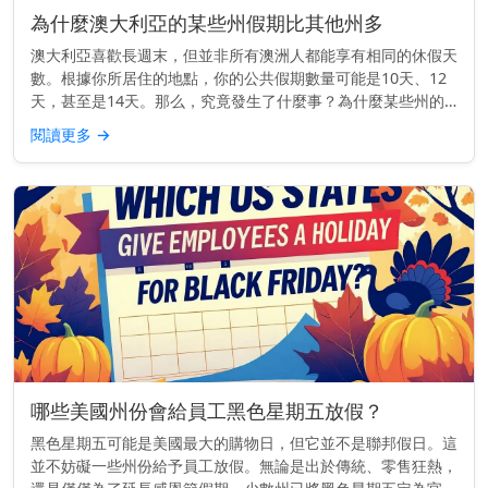
為什麼澳大利亞的某些州假期比其他州多
澳大利亞喜歡長週末，但並非所有澳洲人都能享有相同的休假天
數。根據你所居住的地點，你的公共假期數量可能是10天、12
天，甚至是14天。那么，究竟發生了什麼事？為什麼某些州的
公共假期比其他州多呢？ 主要見解： 每個澳大利亞的州和領地
閱讀更多
→
都自行設定公...
哪些美國州份會給員工黑色星期五放假？
黑色星期五可能是美國最大的購物日，但它並不是聯邦假日。這
並不妨礙一些州份給予員工放假。無論是出於傳統、零售狂熱，