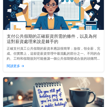
支付公共假期的正確薪資所需的條件，以及為何
這對薪資處理來說是棘手的
正確支付員工公共假期的薪資本應該很簡單；放假，領全薪，完
成。但實際上，這卻是薪資管理中最混亂的部分之一。不同的合
約、工時和假期規則可能會讓一個公共假期變成合規的頭痛問
題。無論你是經營小型企業還是管理全國薪資團隊，做好這件事
閱讀更多
→
不僅關乎金錢，更關...