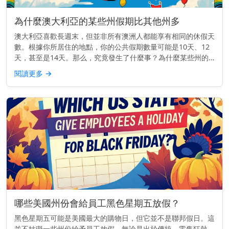
為什麼澳大利亞的某些州假期比其他州多
澳大利亞喜歡長週末，但並非所有澳洲人都能享有相同的休假天
數。根據你所居住的地點，你的公共假期數量可能是10天、12
天，甚至是14天。那么，究竟發生了什麼事？為什麼某些州的
公共假期比其他州多呢？ 主要見解： 每個澳大利亞的州和領地
閱讀更多
→
都自行設定公...
哪些美國州份會給員工黑色星期五放假？
黑色星期五可能是美國最大的購物日，但它並不是聯邦假日。這
並不妨礙一些州份給予員工放假。無論是出於傳統、零售狂熱，