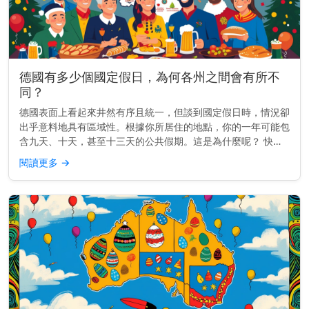
德國有多少個國定假日，為何各州之間會有所不
同？
德國表面上看起來井然有序且統一，但談到國定假日時，情況卻
出乎意料地具有區域性。根據你所居住的地點，你的一年可能包
含九天、十天，甚至十三天的公共假期。這是為什麼呢？ 快速
見解： 德國有九個全國性假日，但每個州都會加入自己的假
閱讀更多
→
日。有些州每年最多...