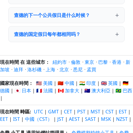
查德的下一个公共假日是什么时候？
查德的国定假日每年都相同吗？
現在時間 在 這些城市：
紐約市
·
倫敦
·
東京
·
巴黎
·
香港
·
新
加坡
·
迪拜
·
洛杉磯
·
上海
·
北京
·
悉尼
·
孟買
國家現在時間：
🇺🇸 美國
|
🇨🇳 中國
|
🇮🇳 印度
|
🇬🇧 英國
|
🇩🇪
德國
|
🇯🇵 日本
|
🇫🇷 法國
|
🇨🇦 加拿大
|
🇦🇺 澳大利亞
|
🇧🇷 巴西
|
現在時間
時區
:
UTC
|
GMT
|
CET
|
PST
|
MST
|
CST
|
EST
|
EET
|
IST
|
中國（CST）
|
JST
|
AEST
|
SAST
|
MSK
|
NZST
|
免費
小工具
適用於網站管理員：
免費模擬時鐘小工具
|
免費