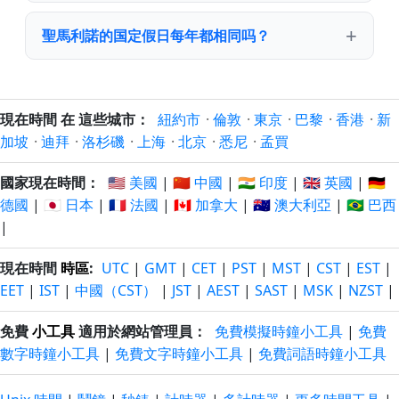
聖馬利諾的国定假日每年都相同吗？
現在時間 在 這些城市：
紐約市
·
倫敦
·
東京
·
巴黎
·
香港
·
新
加坡
·
迪拜
·
洛杉磯
·
上海
·
北京
·
悉尼
·
孟買
國家現在時間：
🇺🇸 美國
|
🇨🇳 中國
|
🇮🇳 印度
|
🇬🇧 英國
|
🇩🇪
德國
|
🇯🇵 日本
|
🇫🇷 法國
|
🇨🇦 加拿大
|
🇦🇺 澳大利亞
|
🇧🇷 巴西
|
現在時間
時區
:
UTC
|
GMT
|
CET
|
PST
|
MST
|
CST
|
EST
|
EET
|
IST
|
中國（CST）
|
JST
|
AEST
|
SAST
|
MSK
|
NZST
|
免費
小工具
適用於網站管理員：
免費模擬時鐘小工具
|
免費
數字時鐘小工具
|
免費文字時鐘小工具
|
免費詞語時鐘小工具