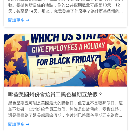
數。根據你所居住的地點，你的公共假期數量可能是10天、12
天，甚至是14天。那么，究竟發生了什麼事？為什麼某些州的
公共假期比其他州多呢？ 主要見解： 每個澳大利亞的州和領地
閱讀更多
→
都自行設定公...
哪些美國州份會給員工黑色星期五放假？
黑色星期五可能是美國最大的購物日，但它並不是聯邦假日。這
並不妨礙一些州份給予員工放假。無論是出於傳統、零售狂熱，
還是僅僅為了延長感恩節假期，少數州已將黑色星期五定為官方
州假日，至少對公共部門的員工如此。 快速見解： 至少有25個
閱讀更多
→
美國州份為部...