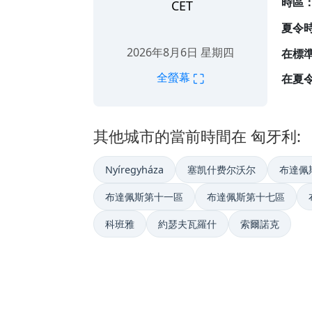
時區
CET
夏令
2026年8月6日 星期四
在標準
⛶
全螢幕
在夏令
其他城市的當前時間在 匈牙利:
Nyíregyháza
塞凯什费尔沃尔
布達佩
布達佩斯第十一區
布達佩斯第十七區
科班雅
約瑟夫瓦羅什
索爾諾克