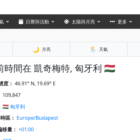
氣
日曆與活動
太陽與月亮
更多
🌙
🌦️
月亮
天氣
時間在 凱奇梅特, 匈牙利 🇭🇺
經度：
46.91° N, 19.69° E
：
109,847
：
🇭🇺
匈牙利
A 時區：
Europe/Budapest
偏移量：
+01:00