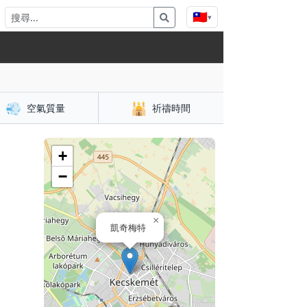
🇹🇼
▾
💨
🕌
空氣質量
祈禱時間
+
−
×
凱奇梅特