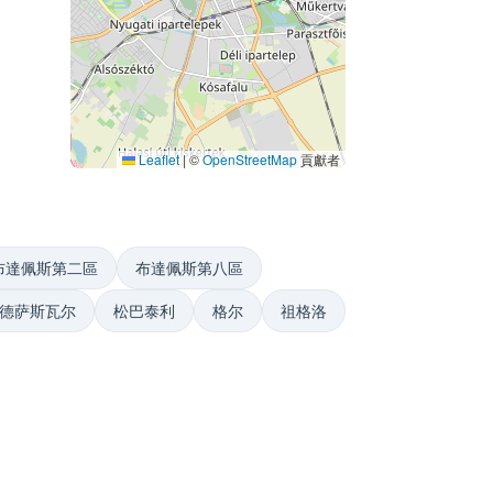
Leaflet
|
©
OpenStreetMap
貢獻者
布達佩斯第二區
布達佩斯第八區
德萨斯瓦尔
松巴泰利
格尔
祖格洛