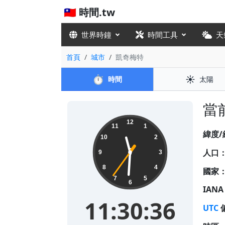
🇹🇼 時間.tw
世界時鐘
時間工具
天
首頁
城市
凱奇梅特
⏱️
☀️
時間
太陽
當前
11:30:37
12
11
1
緯度/
10
2
人口
9
3
8
4
國家
7
5
6
IAN
11:30:37
UTC