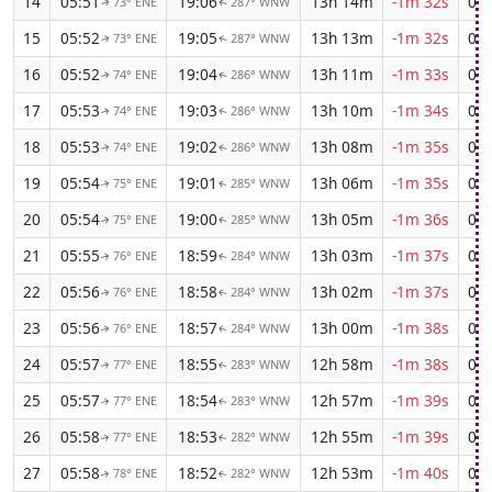
14
05:51
19:06
13h 14m
-1m 32s
04:
73° ENE
287° WNW
↑
↑
15
05:52
19:05
13h 13m
-1m 32s
04:
73° ENE
287° WNW
↑
↑
16
05:52
19:04
13h 11m
-1m 33s
04:
74° ENE
286° WNW
↑
↑
17
05:53
19:03
13h 10m
-1m 34s
04:
74° ENE
286° WNW
↑
↑
18
05:53
19:02
13h 08m
-1m 35s
04:
74° ENE
286° WNW
↑
↑
19
05:54
19:01
13h 06m
-1m 35s
04:
75° ENE
285° WNW
↑
↑
20
05:54
19:00
13h 05m
-1m 36s
04:
75° ENE
285° WNW
↑
↑
21
05:55
18:59
13h 03m
-1m 37s
04:
76° ENE
284° WNW
↑
↑
22
05:56
18:58
13h 02m
-1m 37s
04:
76° ENE
284° WNW
↑
↑
23
05:56
18:57
13h 00m
-1m 38s
04:
76° ENE
284° WNW
↑
↑
24
05:57
18:55
12h 58m
-1m 38s
04:
77° ENE
283° WNW
↑
↑
25
05:57
18:54
12h 57m
-1m 39s
04:
77° ENE
283° WNW
↑
↑
26
05:58
18:53
12h 55m
-1m 39s
04:
77° ENE
282° WNW
↑
↑
27
05:58
18:52
12h 53m
-1m 40s
04:
78° ENE
282° WNW
↑
↑