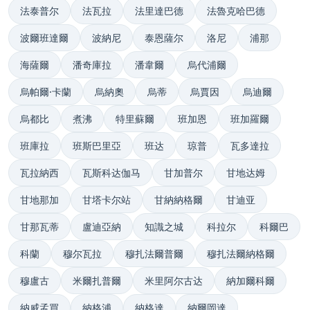
法泰普尔
法瓦拉
法里達巴德
法魯克哈巴德
波爾班達爾
波納尼
泰恩薩尔
洛尼
浦那
海薩爾
潘奇庫拉
潘韋爾
烏代浦爾
烏帕爾·卡蘭
烏納奧
烏蒂
烏賈因
烏迪爾
烏都比
煮沸
特里蘇爾
班加恩
班加羅爾
班庫拉
班斯巴里亞
班达
琼普
瓦多達拉
瓦拉納西
瓦斯科达伽马
甘加普尔
甘地达姆
甘地那加
甘塔卡尔站
甘納納格爾
甘迪亚
甘那瓦蒂
盧迪亞納
知識之城
科拉尔
科爾巴
科蘭
穆尔瓦拉
穆扎法爾普爾
穆扎法爾納格爾
穆盧古
米爾扎普爾
米里阿尔古达
納加爾科爾
納威孟買
納格浦
納格達
納爾岡達