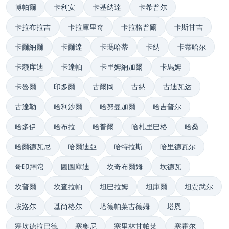
博帕爾
卡利安
卡基納達
卡希普尔
卡拉布拉吉
卡拉庫里奇
卡拉格普爾
卡斯甘吉
卡爾納爾
卡爾達
卡瑪哈蒂
卡納
卡蒂哈尔
卡赖库迪
卡達帕
卡里姆納加爾
卡馬姆
卡魯爾
印多爾
古爾岡
古納
古迪瓦达
古達勒
哈利沙爾
哈努曼加爾
哈吉普尔
哈多伊
哈布拉
哈普爾
哈札里巴格
哈桑
哈爾德瓦尼
哈爾迪亞
哈特拉斯
哈里德瓦尔
哥印拜陀
圖圖庫迪
坎奇布爾姆
坎德瓦
坎普爾
坎查拉帕
坦巴拉姆
坦庫爾
坦贾武尔
埃洛尔
基尚格尔
塔德帕莱古德姆
塔恩
塞坎德拉巴德
塞奧尼
塞里林甘帕莱
塞霍尔