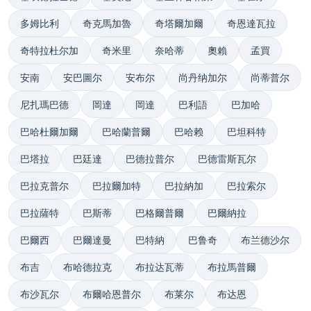
多姆比利
奇克馬加魯
奇塔爾加爾
奇恩達瓦拉
奇特拉杜尔加
奇米里
奈哈蒂
奧賴
孟買
安南
安巴圖尔
安布尔
尚丹纳加尔
尚蒂普尔
尼扎瑪巴德
岡達
岡達
巴利語
巴加哈
巴哈杜爾加爾
巴哈蘭普爾
巴哈赖
巴坦科特
巴塔拉
巴廷達
巴德拉普尔
巴德雷斯瓦尔
巴拉克普尔
巴拉爾加特
巴拉納加
巴拉索尔
巴拉薩特
巴斯蒂
巴格爾普爾
巴爾納拉
巴爾西
巴爾達曼
巴特納
巴鲁奇
布兰德沙尔
布吉
布哈德拉克
布拉达瓦蒂
布拉馬普爾
布沙瓦尔
布爾哈恩普尔
布莱尔
布达恩