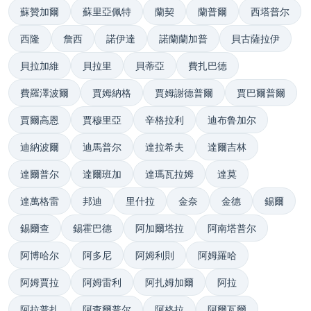
蘇贊加爾
蘇里亞佩特
蘭契
蘭普爾
西塔普尔
西隆
詹西
諾伊達
諾蘭蘭加普
貝古薩拉伊
貝拉加維
貝拉里
貝蒂亞
費扎巴德
費羅澤波爾
賈姆納格
賈姆謝德普爾
賈巴爾普爾
賈爾高恩
賈穆里亞
辛格拉利
迪布鲁加尔
迪納波爾
迪馬普尔
達拉希夫
達爾吉林
達爾普尔
達爾班加
達瑪瓦拉姆
達莫
達萬格雷
邦迪
里什拉
金奈
金德
錫爾
錫爾查
錫霍巴德
阿加爾塔拉
阿南塔普尔
阿博哈尔
阿多尼
阿姆利則
阿姆羅哈
阿姆賈拉
阿姆雷利
阿扎姆加爾
阿拉
阿拉普扎
阿查爾普尔
阿格拉
阿爾瓦爾