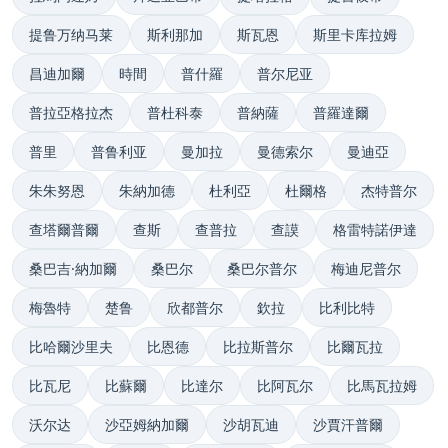
提鲁万纳马莱
斯利那加
斯瓦恩
斯里卡库拉姆
昌迪加爾
時間
普什羅
普尔尼亚
普拉亞格拉杰
普杜科泰
普納薩
普羅達爾
普里
普鲁利亚
曼加拉
曼德索尔
曼迪亞
朱朱努恩
朱納加德
杜利亞
杜爾格
杰特普尔
查塔爾普爾
查斯
查普拉
查謨
格雷特諾伊達
桑巴吉·納加爾
桑巴尔
桑巴尔普尔
梅迪尼普尔
梅魯特
楚鲁
欣都普尔
欽拉
比利比特
比哈爾沙里夫
比恩德
比拉斯普尔
比爾瓦拉
比瓦尼
比蘇爾
比達尔
比阿瓦尔
比馬瓦拉姆
沃尔达
沙亞姆納加爾
沙胡瓦迪
沙賈汗普爾