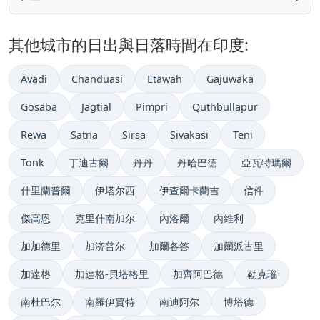
其他城市的日出與日落時間在印度:
Āvadi
Chanduasi
Etāwah
Gajuwaka
Gosāba
Jagtiāl
Pimpri
Quthbullapur
Rewa
Satna
Sirsa
Sivakasi
Teni
Tonk
丁迪古爾
丹丹
丹哈巴德
亞瓦特瑪爾
什里蘭普爾
伊塔尔西
伊查爾卡蘭吉
信件
傑高恩
克里什南加尔
內洛爾
內維利
加加德里
加济普尔
加爾各答
加爾派古里
加達格
加達格-貝塔格里
加齊阿巴德
勒克瑙
南杜巴尔
南羅伊賈特
南迪阿尔
博塔德