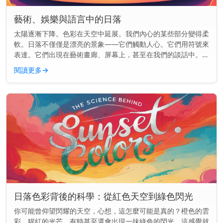
藝術、娛樂與語言中的日落
太陽逐漸下降。色彩在天空中延展。我們內心的某些部分變得柔
軟。日落不僅僅是漂亮的景象——它們觸動人心。它們用符號來
表達。它們出現在藝術畫廊、屏幕上，甚至在我們的談話中。但
為什麼日落總是出現在各處呢？ 主要見解： 日落在文化中如此
閱讀更多
→
頻繁出現，是因...
日落色彩背後的科學：從紅色天空到綠色閃光
你可能曾仰望閃耀的天空，心想，這怎麼可能是真的？橙色的雲
彩。猩紅的光芒。有時甚至還會出現一抹綠色的閃光。這感覺就