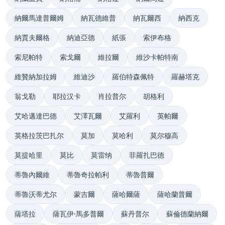
納爾馬達普爾姆
納瓦德維普
納瓦爾西
納西克
納賈夫爾格
納迪亞德
紙張
索伊布格
索尼帕特
索戈爾
維拉爾
維沙卡帕特南
維贊納加拉姆
維迪沙
羅伯特森佩特
羅赫塔克
翁戈勒
耶拉汉卡
肖拉普尔
胡格利
艾哈邁達巴德
艾澤瓦爾
艾羅利
英帕爾
英格拉茨巴扎尔
莫加
莫哈利
莫尔穆高
莫提哈里
莫比
莫雷纳
菲羅扎巴德
蒂魯內爾維
蒂魯奇拉帕利
蒂魯普爾
蒂魯沃蒂尤尔
蒙吉爾
薩哈爾薩
薩哈蘭普爾
薩塔拉
薩瓦伊·馬多普爾
蘇丹普尔
蘇倫德蘭納爾