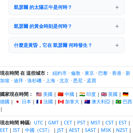
凱瑟爾 的太陽正午是何時？
凱瑟爾 的黃金時刻是何時？
什麼是黃昏，它在 凱瑟爾 何時發生？
現在時間 在 這些城市：
紐約市
·
倫敦
·
東京
·
巴黎
·
香港
·
新
加坡
·
迪拜
·
洛杉磯
·
上海
·
北京
·
悉尼
·
孟買
國家現在時間：
🇺🇸 美國
|
🇨🇳 中國
|
🇮🇳 印度
|
🇬🇧 英國
|
🇩🇪
德國
|
🇯🇵 日本
|
🇫🇷 法國
|
🇨🇦 加拿大
|
🇦🇺 澳大利亞
|
🇧🇷 巴西
|
現在時間
時區
:
UTC
|
GMT
|
CET
|
PST
|
MST
|
CST
|
EST
|
EET
|
IST
|
中國（CST）
|
JST
|
AEST
|
SAST
|
MSK
|
NZST
|