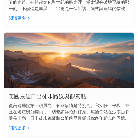
暗的光芒。在跨越文化與世紀的時光裡，當太陽突破地平線的那
一刻，不僅僅是早晨——它更是一個祈禱、儀式與連結的信號。
主要見解： 日出長久以來標誌著許多宗教中的神聖時刻，用於
閱讀更多
→
祈禱、供奉和慶...
美國最佳日出徒步路線與觀景點
從高處捕捉第一縷晨光，有些事情是特別的。它安靜、平和，並
且在短短幾分鐘內，一切都顯得恰到好處。無論你站在沙漠山脊
還是山巔，日出徒步都能將普通的早晨變成你多年難忘的回憶。
快速見解： 美國最好的日出徒步結合了開闊的視野與簡單到中
閱讀更多
→
等難度的步道—...