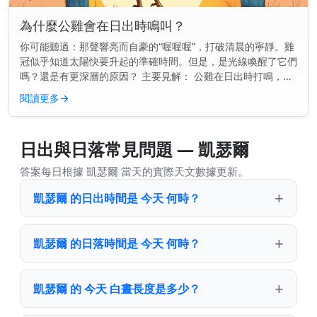
為什麼公雞會在日出時鳴叫？
你可能聽過：那聲響亮而自豪的“喔喔喔”，打破清晨的寧靜。雞
冠似乎知道太陽快要升起的準確時間。但是，是光線喚醒了它們
嗎？還是有更深層的原因？ 主要見解： 公雞在日出時打鳴，是
因為它們的內在生物鐘告訴它們該是時候了——甚至在第一縷光
閱讀更多
→
線出現之前。...
日出與日落常見問題 — 凱瑟爾
答案每日根據 凱瑟爾 當天的實際天文數據更新。
凱瑟爾 的日出時間是 今天 何時？
凱瑟爾 的日落時間是 今天 何時？
凱瑟爾 的 今天 白晝長度是多少？