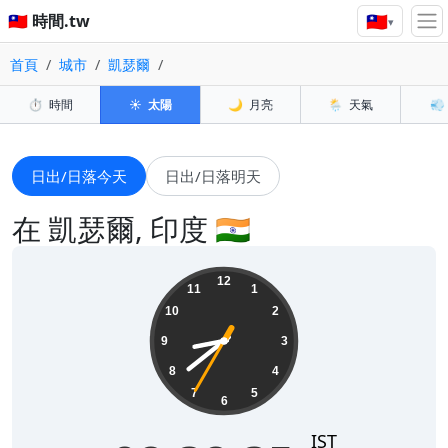
🇹🇼
🇹🇼 時間.tw
▾
首頁
城市
凱瑟爾
⏱️
時間
☀️
太陽
🌙
月亮
🌦️
天氣
💨
日出/日落今天
日出/日落明天
在 凱瑟爾, 印度 🇮🇳
08:38:37
12
11
1
10
2
9
3
8
4
7
5
6
IST