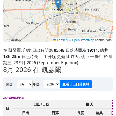
Leaflet
|
©
OpenStreetMap
contributors
在 凱瑟爾, 印度 日出時間為
05:48
日落時間為
19:11
, 總共
13h 23m
日照時長 — 1 分鐘 更短 比昨天. 該 下一事件 於 星
期三, 23 9月 2026 (September Equinox).
8月 2026
在 凱瑟爾
月份：
年份：
查看日出日落資料
向右滾動查看更多
日出/日落
白天
日
日出
日落
長度
差異
開