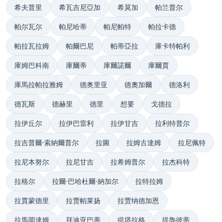
希夫普里
希瓦吉尼亞加
希莫加
帕兰普尔
帕尔瓦尔
帕尼哈蒂
帕尼帕特
帕拉卡德
帕拉瓦拉姆
帕爾巴尼
帕蒂亞拉
庫卡特帕利
庫姆巴科南
庫爾蒂
庫爾諾爾
庫爾賈
庫馬拉帕拉雅姆
德奥里亚
德奧加爾
德洛利
德瓦斯
德赫里
德里
想要
戈德拉
拉伊丘尔
拉伊巴雷利
拉伊甘吉
拉利特普尔
拉吉普爾·索納爾普尔
拉圖
拉姆古達姆
拉尼佩特
拉尼本努尔
拉尼甘吉
拉希姆普尔
拉杰科特
拉格尔
拉爾·巴哈杜爾·納加尔
拉特拉姆
拉賈蒙德里
拉贾帕莱扬
拉贾纳德加恩
拉馬岡達姆
拜迪亚巴蒂
提塔拉格
提魯彼蒂