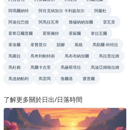
阿瑪爾納特
阿肖克纳加尔 卡利扬加尔
阿蘭杜
阿迪拉巴德
阿馬拉瓦蒂
雅穆納納加爾
雷瓦里
霍希亞爾普爾
霍斯佩特
霍蘇爾
韋拉瓦爾
韋洛爾
韋贊普尔
韻腳
風格
馬勒爾·科特拉
馬圖拉
馬奇利帕特南
馬布布納加爾
馬拉普拉姆
馬杜賴
馬爾卡吉里
馬赫斯塔拉
馬迪亞姆格拉姆
馬達納帕利
馬雷岡
魯爾基
齋普爾
了解更多關於日出/日落時間