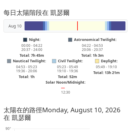
每日太陽階段在 凱瑟爾
Aug 10
Night:
Astronomical Twilight:
00:00 - 04:22
04:22 - 04:53
20:37 - 24:00
20:06 - 20:37
Total: 7h 45m
Total: 1h 3m
Nautical Twilight:
Civil Twilight:
Daylight:
04:53 - 05:23
05:23 - 05:49
05:49 - 19:10
19:36 - 20:06
19:10 - 19:36
Total: 13h 21m
Total: 1h
Total: 52m
Solar Noon/Midnight:
━
12:30
太陽在的路徑
Monday, August 10, 2026
在 凱瑟爾