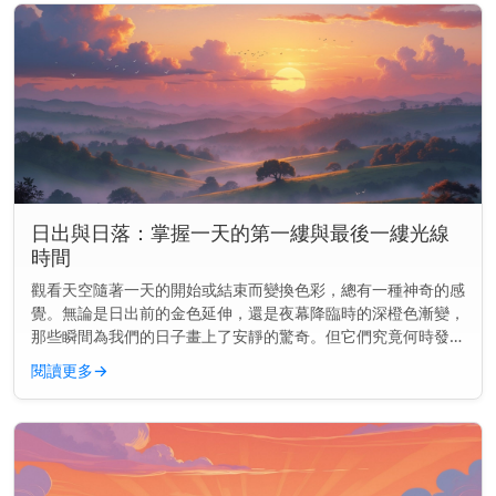
日出與日落：掌握一天的第一縷與最後一縷光線
時間
觀看天空隨著一天的開始或結束而變換色彩，總有一種神奇的感
覺。無論是日出前的金色延伸，還是夜幕降臨時的深橙色漸變，
那些瞬間為我們的日子畫上了安靜的驚奇。但它們究竟何時發生
——以及為何會改變？ 主要見解： 日出和日落並非每天都在同
閱讀更多
→
一時間發生。它...