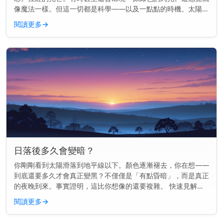
像魔法一樣。但這一切都是科學——以及一點點的時機。太陽可
能正在落下，但物理學才剛剛開始。 快速見解： 日落的顏色是
閱讀更多
→
因為陽光穿過地...
日落後多久會變暗？
你剛剛看到太陽滑落到地平線以下。顏色逐漸褪去，你在想——
到底還要多久才會真正變黑？不僅僅是「有點昏暗」，而是真正
的夜晚到來。事實證明，這比你想像的還要複雜。 快速見解：
通常在日落後70到100分鐘內會完全變黑，這取決於你的地點和
閱讀更多
→
季節。 為...