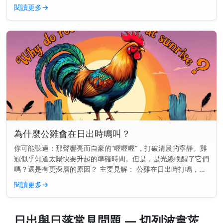
可以幫助你更好地規劃早晨的時間，無論你是想趕在天亮時跑
閱讀更多
→
步，還是想準時送孩子...
為什麼公雞會在日出時鳴叫？
你可能聽過：那聲響亮而自豪的“喔喔喔”，打破清晨的寧靜。雞
冠似乎知道太陽快要升起的準確時間。但是，是光線喚醒了它們
嗎？還是有更深層的原因？ 主要見解： 公雞在日出時打鳴，是
因為它們的內在生物鐘告訴它們該是時候了——甚至在第一縷光
閱讀更多
→
線出現之前。...
日出與日落常見問題 — 切列波韋茨