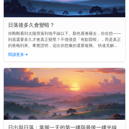
日落後多久會變暗？
你剛剛看到太陽滑落到地平線以下。顏色逐漸褪去，你在想——
到底還要多久才會真正變黑？不僅僅是「有點昏暗」，而是真正
的夜晚到來。事實證明，這比你想像的還要複雜。 快速見解：
通常在日落後70到100分鐘內會完全變黑，這取決於你的地點和
閱讀更多
→
季節。 為...
日出與日落：掌握一天的第一縷與最後一縷光線