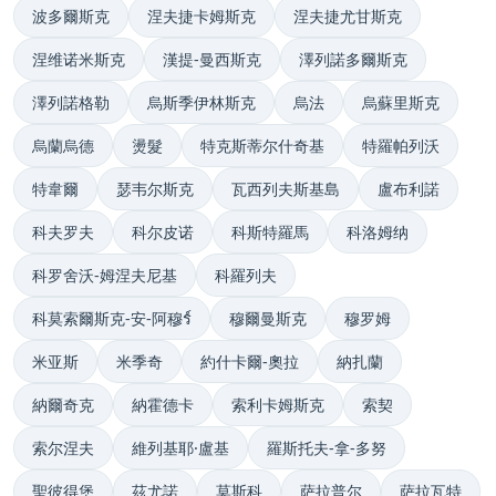
波多爾斯克
涅夫捷卡姆斯克
涅夫捷尤甘斯克
涅维诺米斯克
漢提-曼西斯克
澤列諾多爾斯克
澤列諾格勒
烏斯季伊林斯克
烏法
烏蘇里斯克
烏蘭烏德
燙髮
特克斯蒂尔什奇基
特羅帕列沃
特韋爾
瑟韦尔斯克
瓦西列夫斯基島
盧布利諾
科夫罗夫
科尔皮诺
科斯特羅馬
科洛姆纳
科罗舍沃-姆涅夫尼基
科羅列夫
科莫索爾斯克-安-阿穆ร์
穆爾曼斯克
穆罗姆
米亚斯
米季奇
約什卡爾-奧拉
納扎蘭
納爾奇克
納霍德卡
索利卡姆斯克
索契
索尔涅夫
維列基耶·盧基
羅斯托夫-拿-多努
聖彼得堡
茲尤諾
莫斯科
萨拉普尔
萨拉瓦特