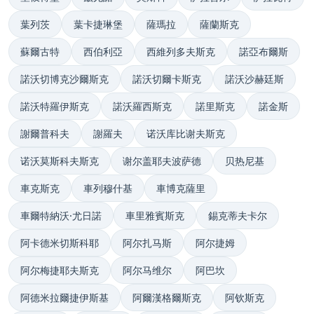
葉列茨
葉卡捷琳堡
薩瑪拉
薩蘭斯克
蘇爾古特
西伯利亞
西維列多夫斯克
諾亞布爾斯
諾沃切博克沙爾斯克
諾沃切爾卡斯克
諾沃沙赫廷斯
諾沃特羅伊斯克
諾沃羅西斯克
諾里斯克
諾金斯
謝爾普科夫
謝羅夫
诺沃库比谢夫斯克
诺沃莫斯科夫斯克
谢尔盖耶夫波萨德
贝热尼基
車克斯克
車列穆什基
車博克薩里
車爾特納沃·尤日諾
車里雅賓斯克
錫克蒂夫卡尔
阿卡德米切斯科耶
阿尔扎马斯
阿尔捷姆
阿尔梅捷耶夫斯克
阿尔马维尔
阿巴坎
阿德米拉爾捷伊斯基
阿爾漢格爾斯克
阿钦斯克