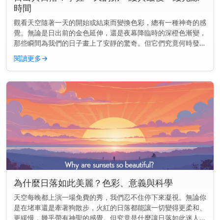
時間
觀看天空隨著一天的開始或結束而變換色彩，總有一種神奇的感
覺。無論是日出前的金色延伸，還是夜幕降臨時的深橙色漸變，
那些瞬間為我們的日子畫上了安靜的驚奇。但它們究竟何時發生
——以及為何會改變？ 主要見解： 日出和日落並非每天都在同
閱讀更多
→
一時間發生。它...
為什麼日落如此美麗？色彩、意義與科學
天空每晚都上演一場免費的秀，我們忍不住停下來凝視。無論你
是在堵車還是牽著狗散步，火紅的日落都能讓一切變得更柔和、
更緩慢，幾乎帶有神聖的感覺。但究竟是什麼讓日落如此迷人