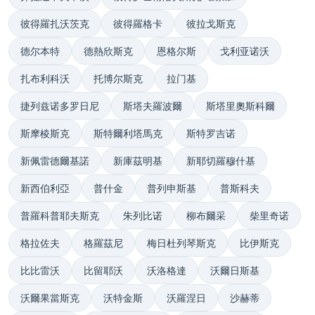
彼得羅扎沃茨克
彼得羅格卡
彼拉戈斯克
德尔本特
德熱欣斯克
恩格尔斯
戈利亚诺沃
扎布利科沃
托博尔斯克
拉门基
捷列兹诺多罗日尼
斯塔夫羅波爾
斯塔里奧斯科爾
斯摩棱斯克
斯特爾利塔馬克
斯特罗吉诺
新佩雷德爾基諾
新庫茲明基
新耶切羅穆什基
新西伯利亞
普什金
普列申斯基
普斯科夫
普羅科普耶夫斯克
朱列比诺
柳布爾采
柴里奇诺
格拉佐夫
格羅茲尼
梅日杜列琴斯克
比伊斯克
比比雷沃
比留耶沃
沃洛格達
沃爾日斯基
沃爾果當斯克
沃特金斯
沃羅涅日
沙赫蒂