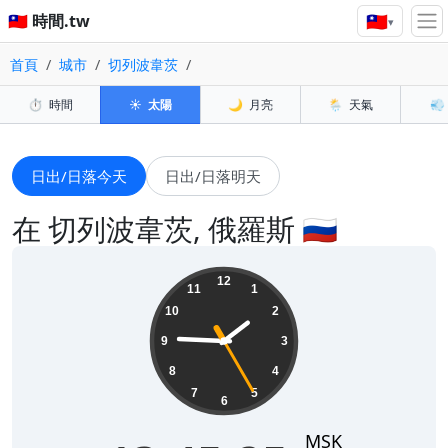
🇹🇼
🇹🇼 時間.tw
▾
首頁
城市
切列波韋茨
⏱️
時間
☀️
太陽
🌙
月亮
🌦️
天氣
💨
日出/日落今天
日出/日落明天
在 切列波韋茨, 俄羅斯 🇷🇺
13:45:26
12
11
1
10
2
9
3
8
4
7
5
6
MSK