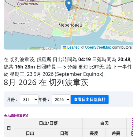
Leaflet
|
©
OpenStreetMap
contributors
在 切列波韋茨, 俄羅斯 日出時間為
04:19
日落時間為
20:48
,
總共
16h 28m
日照時長 — 5 分鐘 更短 比昨天. 該 下一事件
於 星期三, 23 9月 2026 (September Equinox).
8月 2026
在 切列波韋茨
月份：
年份：
查看日出日落資料
向右滾動查看更多
日出/日落
白天
日
日出
日落
長度
差異
開