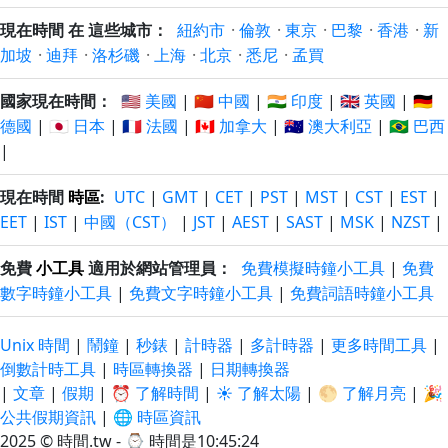
現在時間 在 這些城市：
紐約市
·
倫敦
·
東京
·
巴黎
·
香港
·
新
加坡
·
迪拜
·
洛杉磯
·
上海
·
北京
·
悉尼
·
孟買
國家現在時間：
🇺🇸 美國
|
🇨🇳 中國
|
🇮🇳 印度
|
🇬🇧 英國
|
🇩🇪
德國
|
🇯🇵 日本
|
🇫🇷 法國
|
🇨🇦 加拿大
|
🇦🇺 澳大利亞
|
🇧🇷 巴西
|
現在時間
時區
:
UTC
|
GMT
|
CET
|
PST
|
MST
|
CST
|
EST
|
EET
|
IST
|
中國（CST）
|
JST
|
AEST
|
SAST
|
MSK
|
NZST
|
免費
小工具
適用於網站管理員：
免費模擬時鐘小工具
|
免費
數字時鐘小工具
|
免費文字時鐘小工具
|
免費詞語時鐘小工具
Unix 時間
|
鬧鐘
|
秒錶
|
計時器
|
多計時器
|
更多時間工具
|
倒數計時工具
|
時區轉換器
|
日期轉換器
|
文章
|
假期
|
⏰ 了解時間
|
☀️ 了解太陽
|
🌕 了解月亮
|
🎉
公共假期資訊
|
🌐 時區資訊
2025 © 時間.tw - ⌚
時間是10:45:26