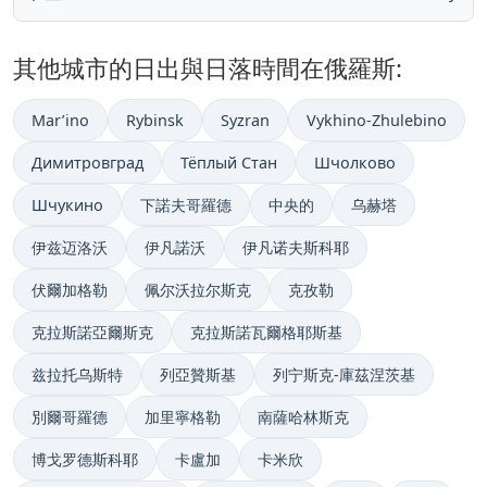
其他城市的日出與日落時間在俄羅斯:
Mar’ino
Rybinsk
Syzran
Vykhino-Zhulebino
Димитровград
Тёплый Стан
Шчолково
Шчукино
下諾夫哥羅德
中央的
乌赫塔
伊兹迈洛沃
伊凡諾沃
伊凡诺夫斯科耶
伏爾加格勒
佩尔沃拉尔斯克
克孜勒
克拉斯諾亞爾斯克
克拉斯諾瓦爾格耶斯基
兹拉托乌斯特
列亞贊斯基
列宁斯克-庫茲涅茨基
別爾哥羅德
加里寧格勒
南薩哈林斯克
博戈罗德斯科耶
卡盧加
卡米欣