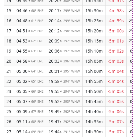
14
04:44
20:20
15h 35m
-4m 57s
不
60° ENE
300° WNW
↑
↑
15
04:46
20:17
15h 30m
-4m 58s
不
60° ENE
299° WNW
↑
↑
16
04:48
20:14
15h 25m
-4m 59s
不
61° ENE
299° WNW
↑
↑
17
04:51
20:12
15h 20m
-5m 00s
不
62° ENE
298° WNW
↑
↑
18
04:53
20:09
15h 15m
-5m 01s
不
62° ENE
297° WNW
↑
↑
19
04:55
20:06
15h 10m
-5m 02s
00:
63° ENE
297° WNW
↑
↑
20
04:58
20:03
15h 05m
-5m 03s
01:
64° ENE
296° WNW
↑
↑
21
05:00
20:01
15h 00m
-5m 04s
01:
64° ENE
295° WNW
↑
↑
22
05:02
19:58
14h 55m
-5m 04s
01:
65° ENE
294° WNW
↑
↑
23
05:05
19:55
14h 50m
-5m 05s
01:
66° ENE
294° WNW
↑
↑
24
05:07
19:52
14h 45m
-5m 05s
01:
66° ENE
293° WNW
↑
↑
25
05:09
19:49
14h 40m
-5m 06s
01:
67° ENE
292° WNW
↑
↑
26
05:11
19:47
14h 35m
-5m 07s
02:
68° ENE
292° WNW
↑
↑
27
05:14
19:44
14h 30m
-5m 07s
02:
69° ENE
291° WNW
↑
↑