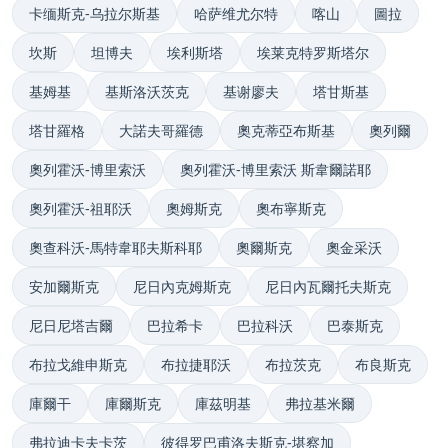
卡缅斯克-乌拉尔斯基
哈萨维尤尔特
喀山
圖拉
坎斯
坦博夫
埃利斯塔
埃莱克特罗斯塔尔
基姆基
基斯洛沃茨克
基谢廖夫
塔甘斯基
塔甘羅格
大諾夫哥羅德
奧克蒂亞布斯基
奧列爾
奧列霍沃-博里索沃
奧列霍沃-博里索沃 斯韋爾諾耶
奧列霍沃-祖耶沃
奧姆斯克
奧布寧斯克
奧查科沃-馬特韋耶夫斯科耶
奧爾斯克
奧金采沃
安加爾斯克
尼日內克姆斯克
尼日內瓦爾托夫斯克
尼日尼塔吉爾
巴拉希卡
巴拉科沃
巴泰斯克
布拉戈維申斯克
布拉捷耶沃
布拉茨克
布良斯克
庫爾干
庫爾斯克
庫茲明基
弗拉基米爾
弗拉迪卡夫卡茨
彼得罗巴甫洛夫斯克-堪察加