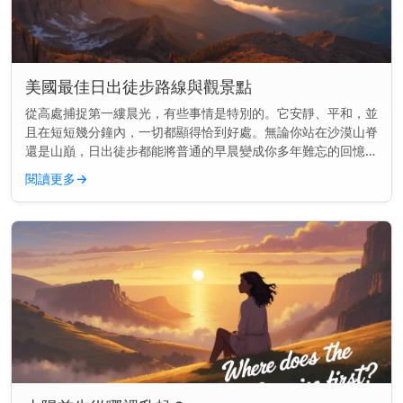
美國最佳日出徒步路線與觀景點
從高處捕捉第一縷晨光，有些事情是特別的。它安靜、平和，並
且在短短幾分鐘內，一切都顯得恰到好處。無論你站在沙漠山脊
還是山巔，日出徒步都能將普通的早晨變成你多年難忘的回憶。
快速見解： 美國最好的日出徒步結合了開闊的視野與簡單到中
閱讀更多
→
等難度的步道—...