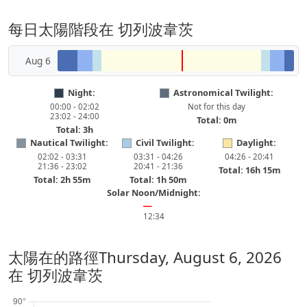
每日太陽階段在 切列波韋茨
Aug 6
Night:
Astronomical Twilight:
00:00 - 02:02
Not for this day
23:02 - 24:00
Total: 0m
Total: 3h
Nautical Twilight:
Civil Twilight:
Daylight:
02:02 - 03:31
03:31 - 04:26
04:26 - 20:41
21:36 - 23:02
20:41 - 21:36
Total: 16h 15m
Total: 2h 55m
Total: 1h 50m
Solar Noon/Midnight:
━
12:34
太陽在的路徑
Thursday, August 6, 2026
在 切列波韋茨