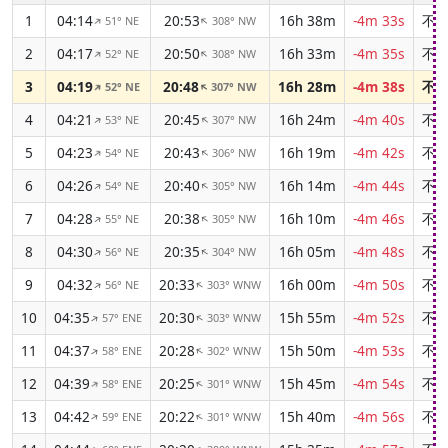
1
04:14
20:53
16h 38m
-4m 33s
不
51° NE
308° NW
↑
↑
2
04:17
20:50
16h 33m
-4m 35s
不
52° NE
308° NW
↑
↑
3
04:19
20:48
16h 28m
-4m 38s
不
52° NE
307° NW
↑
↑
4
04:21
20:45
16h 24m
-4m 40s
不
53° NE
307° NW
↑
↑
5
04:23
20:43
16h 19m
-4m 42s
不
54° NE
306° NW
↑
↑
6
04:26
20:40
16h 14m
-4m 44s
不
54° NE
305° NW
↑
↑
7
04:28
20:38
16h 10m
-4m 46s
不
55° NE
305° NW
↑
↑
8
04:30
20:35
16h 05m
-4m 48s
不
56° NE
304° NW
↑
↑
9
04:32
20:33
16h 00m
-4m 50s
不
56° NE
303° WNW
↑
↑
10
04:35
20:30
15h 55m
-4m 52s
不
57° ENE
303° WNW
↑
↑
11
04:37
20:28
15h 50m
-4m 53s
不
58° ENE
302° WNW
↑
↑
12
04:39
20:25
15h 45m
-4m 54s
不
58° ENE
301° WNW
↑
↑
13
04:42
20:22
15h 40m
-4m 56s
不
59° ENE
301° WNW
↑
↑