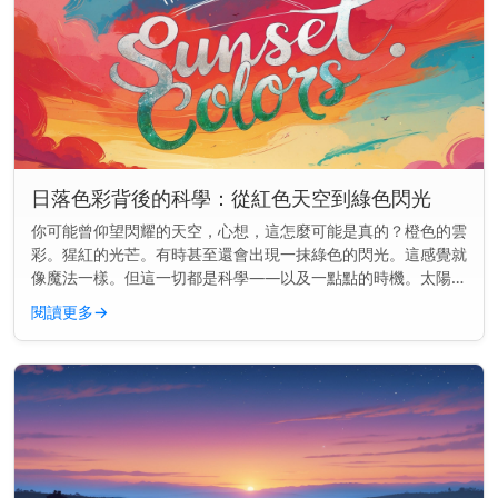
日落色彩背後的科學：從紅色天空到綠色閃光
你可能曾仰望閃耀的天空，心想，這怎麼可能是真的？橙色的雲
彩。猩紅的光芒。有時甚至還會出現一抹綠色的閃光。這感覺就
像魔法一樣。但這一切都是科學——以及一點點的時機。太陽可
能正在落下，但物理學才剛剛開始。 快速見解： 日落的顏色是
閱讀更多
→
因為陽光穿過地...