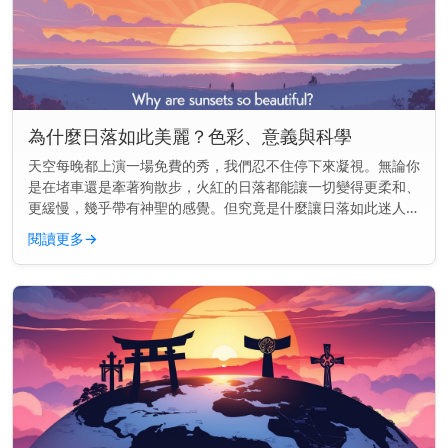
為什麼日落如此美麗？色彩、意義與科學
天空每晚都上演一場免費的秀，我們忍不住停下來凝視。無論你
是在堵車還是牽著狗散步，火紅的日落都能讓一切變得更柔和、
更緩慢，幾乎帶有神聖的感覺。但究竟是什麼讓日落如此迷人
——為什麼它們似乎能觸動我們內心深處的某些東西？ 主要見
閱讀更多
→
解： 日落之所以美...