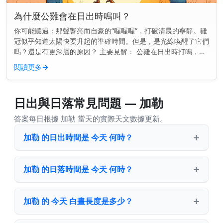
為什麼公雞會在日出時鳴叫？
你可能聽過：那聲響亮而自豪的“喔喔喔”，打破清晨的寧靜。雞
冠似乎知道太陽快要升起的準確時間。但是，是光線喚醒了它們
嗎？還是有更深層的原因？ 主要見解： 公雞在日出時打鳴，是
因為它們的內在生物鐘告訴它們該是時候了——甚至在第一縷光
閱讀更多
→
線出現之前。...
日出與日落常見問題 — 加勒
答案每日根據 加勒 當天的實際天文數據更新。
加勒 的日出時間是 今天 何時？
加勒 的日落時間是 今天 何時？
加勒 的 今天 白晝長度是多少？