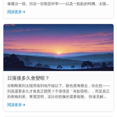
像魔法一樣。但這一切都是科學——以及一點點的時機。太陽可
能正在落下，但物理學才剛剛開始。 快速見解： 日落的顏色是
閱讀更多
→
因為陽光穿過地...
日落後多久會變暗？
你剛剛看到太陽滑落到地平線以下。顏色逐漸褪去，你在想——
到底還要多久才會真正變黑？不僅僅是「有點昏暗」，而是真正
的夜晚到來。事實證明，這比你想像的還要複雜。 快速見解：
通常在日落後70到100分鐘內會完全變黑，這取決於你的地點和
閱讀更多
→
季節。 為...