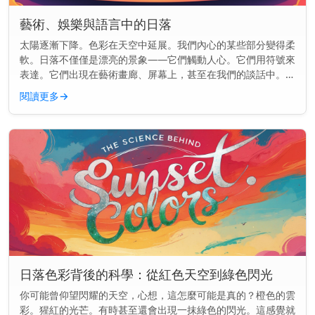
藝術、娛樂與語言中的日落
太陽逐漸下降。色彩在天空中延展。我們內心的某些部分變得柔
軟。日落不僅僅是漂亮的景象——它們觸動人心。它們用符號來
表達。它們出現在藝術畫廊、屏幕上，甚至在我們的談話中。但
為什麼日落總是出現在各處呢？ 主要見解： 日落在文化中如此
閱讀更多
→
頻繁出現，是因...
日落色彩背後的科學：從紅色天空到綠色閃光
你可能曾仰望閃耀的天空，心想，這怎麼可能是真的？橙色的雲
彩。猩紅的光芒。有時甚至還會出現一抹綠色的閃光。這感覺就