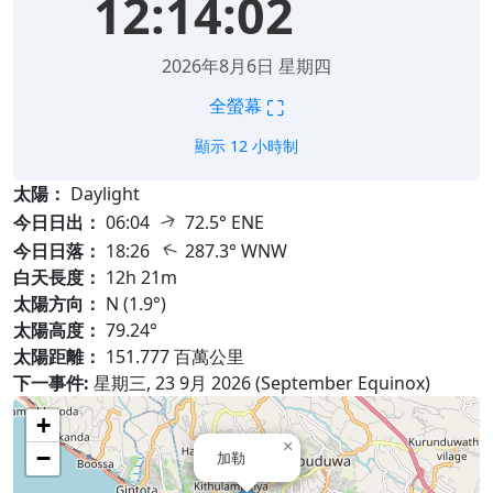
12:14:03
2026年8月6日 星期四
⛶
全螢幕
顯示 12 小時制
太陽：
Daylight
↑
今日日出：
06:04
72.5° ENE
↑
今日日落：
18:26
287.3° WNW
白天長度：
12h 21m
太陽方向：
N (1.9°)
太陽高度：
79.24°
太陽距離：
151.777 百萬公里
下一事件:
星期三, 23 9月 2026 (September Equinox)
+
×
−
加勒