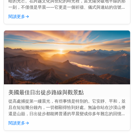
暗的光芒。在跨越文化與世紀的時光裡，當太陽突破地平線的那
一刻，不僅僅是早晨——它更是一個祈禱、儀式與連結的信號。
主要見解： 日出長久以來標誌著許多宗教中的神聖時刻，用於
閱讀更多
→
祈禱、供奉和慶...
美國最佳日出徒步路線與觀景點
從高處捕捉第一縷晨光，有些事情是特別的。它安靜、平和，並
且在短短幾分鐘內，一切都顯得恰到好處。無論你站在沙漠山脊
還是山巔，日出徒步都能將普通的早晨變成你多年難忘的回憶。
快速見解： 美國最好的日出徒步結合了開闊的視野與簡單到中
閱讀更多
→
等難度的步道—...