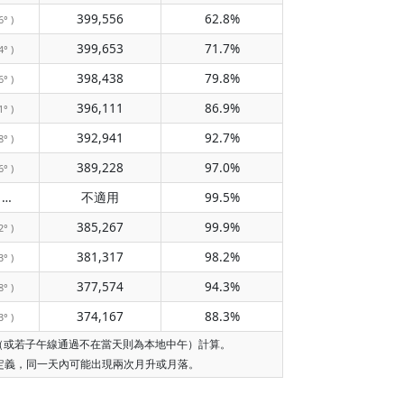
399,556
62.8%
6° )
399,653
71.7%
4° )
398,438
79.8%
6° )
396,111
86.9%
1° )
392,941
92.7%
8° )
389,228
97.0%
6° )
不經過子午線
不適用
99.5%
( 不適用 )
385,267
99.9%
2° )
381,317
98.2%
3° )
377,574
94.3%
8° )
374,167
88.3%
3° )
午（或若子午線通過不在當天則為本地中午）計算。
的定義，同一天內可能出現兩次月升或月落。