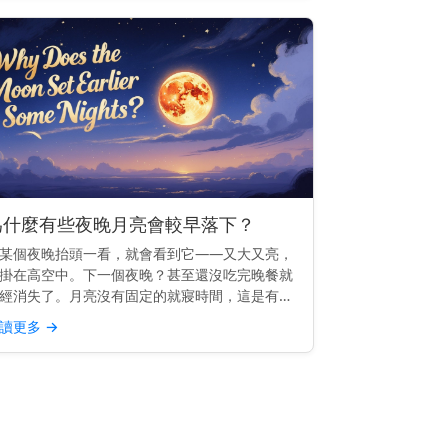
為什麼有些夜晚月亮會較早落下？
某個夜晚抬頭一看，就會看到它——又大又亮，
掛在高空中。下一個夜晚？甚至還沒吃完晚餐就
經消失了。月亮沒有固定的就寢時間，這是有充
原因的。 快速見解： 有些夜晚月亮較早落下，
讀更多
→
因為它的軌道使它每天升起的時間大約晚50分鐘
—因此相較於前...