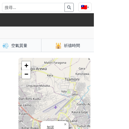
🇹🇼
▾
💨
🕌
空氣質量
祈禱時間
相
+
−
×
加諾