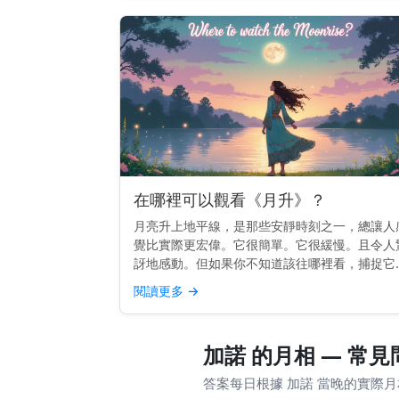
在哪裡可以觀看《月升》？
月亮升上地平線，是那些安靜時刻之一，總讓人
覺比實際更宏偉。它很簡單。它很緩慢。且令人
訝地感動。但如果你不知道該往哪裡看，捕捉它
不總是那麼容易。 快速提示： 面向東方，視野
閱讀更多
→
闊，能看到地平線。較高的地勢或面向開闊天空
海灘效果最佳。 為...
加諾 的月相 — 常見
答案每日根據 加諾 當晚的實際