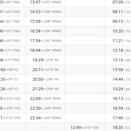
33
13:47
07:09
(65° ENE)
(297° WNW)
( 76.
↑
↑
31
14:52
08:11
(62° ENE)
(298° WNW)
↑
↑
( 74.
34
15:56
09:15
(61° ENE)
(298° WNW)
↑
↑
( 73.
40
16:58
10:20
(63° ENE)
(296° WNW)
( 75.
↑
↑
46
17:54
11:21
(66° ENE)
(292° WNW)
( 79.
↑
↑
49
18:44
12:18
(71° ENE)
(286° WNW)
( 84.
↑
↑
48
19:29
13:10
(77° ENE)
(279° W)
( 88.
↑
↑
:43
20:11
13:58
(84° E)
(273° W)
( 82.
↑
↑
:35
20:50
14:44
(91° E)
(266° W)
( 75.
↑
↑
:26
21:29
15:29
(97° E)
(260° W)
( 69.
↑
↑
15
22:09
16:13
(103° ESE)
(254° WSW)
( 63.
↑
↑
06
22:50
16:59
(109° ESE)
(249° WSW)
( 58.
↑
↑
57
23:34
17:46
(113° ESE)
(245° WSW)
( 54.
↑
↑
-
12:49
18:35
(116° ESE)
( 51.
↑