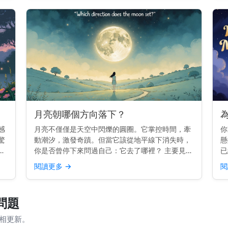
日漂移 月亮在...
月亮朝哪個方向落下？
感
月亮不僅僅是天空中閃爍的圓圈。它掌控時間，牽
你
驚
動潮汐，激發奇蹟。但當它該從地平線下消失時，
懸
並
你是否曾停下來問過自己：它去了哪裡？ 主要見
已
開
解： 月亮在西方落下，就像太陽一樣。但每晚的確
分
閱讀更多
→
閱
的
切位置會略有變化。 為什麼月亮會在西方落下 地
是
球由西向東旋轉。...
—
問題
月相更新。