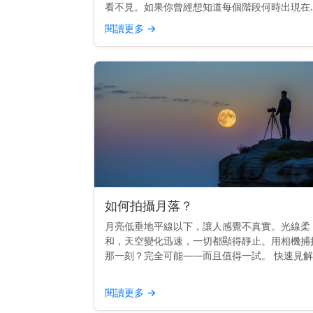
看不見。如果你曾經想知道每個階段何時出現在
空中，你並不孤單。其實，時間是遵循一個節奏
閱讀更多
→
的。 重點提示： 每個月相的升起時間不同——
日出到日落——這取決...
如何拍攝月落？
月亮低垂地平線以下，讓人感覺不真實。光線柔
和，天空變化迅速，一切都顯得靜止。用相機捕
那一刻？完全可能——而且值得一試。 快速見
拍攝月落，使用三腳架，在黎明前拍攝，並用月
應用程式或日曆來規劃時間。 時間掌握一切 最
閱讀更多
→
的月落照片通常在...