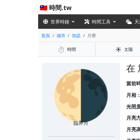
🇹🇼 時間.tw
世界時鐘
時間工具
天
首頁
城市
加諾
月曆
⏱️
☀️
時間
太陽
🌗
在
當前
月相
光照
月亮
臨界月
月亮