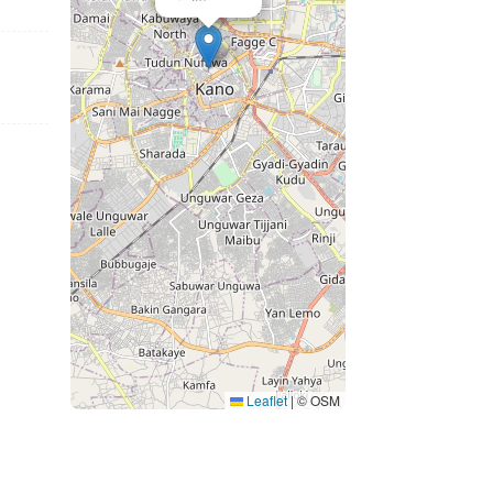
Leaflet
|
© OSM