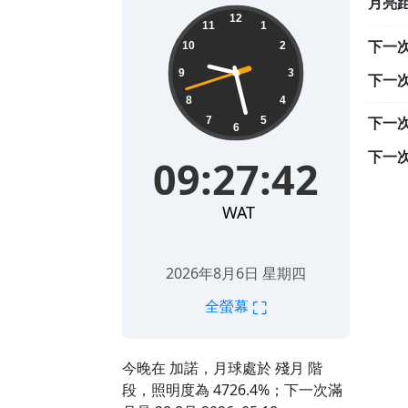
月亮
09:27:43
12
11
1
下一
10
2
9
3
下一
8
4
下一
7
5
6
下一
09:27:43
WAT
2026年8月6日 星期四
⛶
全螢幕
今晚在 加諾，月球處於 殘月 階
段，照明度為 4726.4%；下一次滿