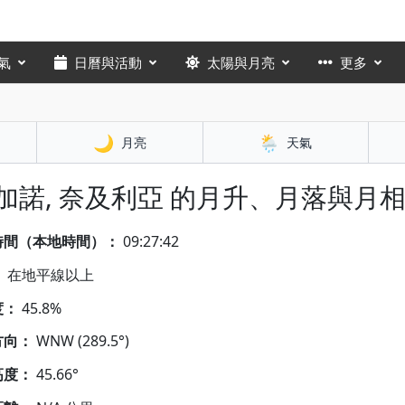
氣
日曆與活動
太陽與月亮
更多
🌙
🌦️
月亮
天氣
 加諾, 奈及利亞 的月升、月落與月
時間（本地時間）：
09:27:43
：
在地平線以上
度：
45.8%
方向：
WNW (289.5°)
高度：
45.66°