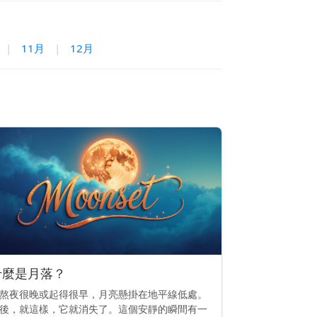
|
11月
|
12月
什麼是月落？
熬夜很晚或起得很早，月亮懸掛在地平線低處。
後，就這樣，它就消失了。這個安靜的瞬間有一