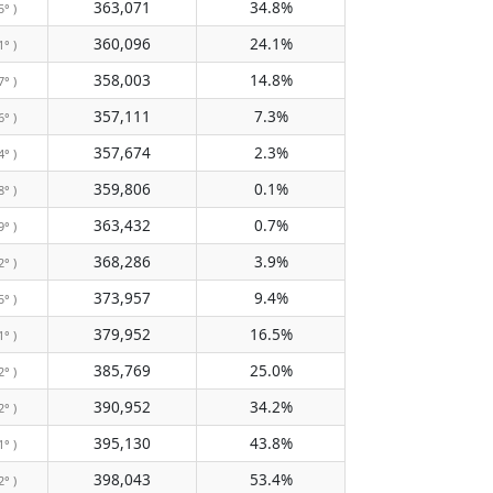
363,071
34.8%
5° )
360,096
24.1%
1° )
358,003
14.8%
7° )
357,111
7.3%
6° )
357,674
2.3%
4° )
359,806
0.1%
8° )
363,432
0.7%
9° )
368,286
3.9%
2° )
373,957
9.4%
5° )
379,952
16.5%
1° )
385,769
25.0%
2° )
390,952
34.2%
2° )
395,130
43.8%
1° )
398,043
53.4%
2° )