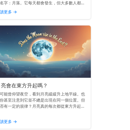
名字：月落。它每天都會發生，但大多數人都會
過。 重點提示： 月落是指月亮滑落到西方地平
讀更多
→
以下，就像日落一樣，但較為柔和。 月落的運作
理 地球由西向...
月亮會在東方升起嗎？
可能曾仰望夜空，看到月亮緩緩升上地平線。也
你甚至注意到它並不總是出現在同一個位置。但
否有一定的規律？月亮真的每次都從東方升起
？ 主要見解： 是的，月亮會從東方升起——或
常接近東方——就像太陽一樣。 為什麼月亮會跟
讀更多
→
東方 這一切都與...