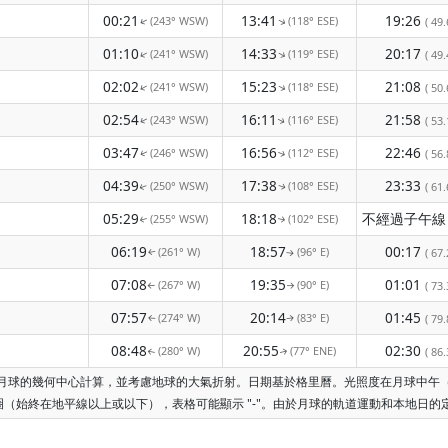
00:21
13:41
19:26
(243° WSW)
(118° ESE)
↑
( 49.
↑
01:10
14:33
20:17
(241° WSW)
(119° ESE)
↑
↑
( 49.
02:02
15:23
21:08
(241° WSW)
(118° ESE)
↑
↑
( 50.
02:54
16:11
21:58
(243° WSW)
(116° ESE)
( 53.
↑
↑
03:47
16:56
22:46
(246° WSW)
(112° ESE)
( 56.
↑
↑
04:39
17:38
23:33
(250° WSW)
(108° ESE)
( 61.
↑
↑
05:29
18:18
(255° WSW)
(102° ESE)
↑
↑
06:19
18:57
00:17
(261° W)
(96° E)
( 67.
↑
↑
07:08
19:35
01:01
(267° W)
(90° E)
( 73.
↑
↑
07:57
20:14
01:45
(274° W)
(83° E)
( 79.
↑
↑
08:48
20:55
02:30
(280° W)
(77° ENE)
( 86.
↑
↑
根據月球的幾何中心計算，並考慮地球的大氣折射。日期基於格里曆。光照度在月球中
（始終在地平線以上或以下），表格可能顯示 "-"。由於月球的軌道運動和本地日