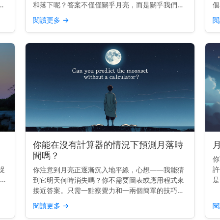
天
和落下呢？答案不僅僅關乎月亮，而是關乎我們自
個
己。 主要見解： 月亮升起和落下是因為地球在旋
錯
閱讀更多
→
閱
從
轉——而不是因為月亮移動得那麼快。 它真正移動
線
的原因 地球每2...
原
你能在沒有計算器的情況下預測月落時
間嗎？
你
捉
許
你注意到月亮正逐漸沉入地平線，心想——我能猜
解：
是
到它明天何時消失嗎？你不需要圖表或應用程式來
落
嗎
接近答案。只需一點察覺力和一兩個簡單的技巧。
佳
非
主要見解： 你可以通過知道今天的月落時間，並減
閱讀更多
→
閱
隨
去大約50分鐘來預估明天的月落時間。 月亮的每