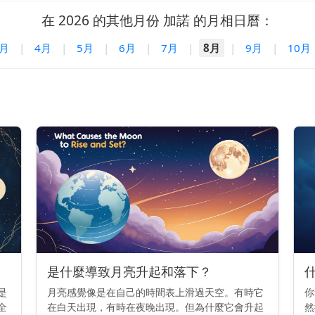
在 2026 的其他月份 加諾 的月相日曆：
3月
|
4月
|
5月
|
6月
|
7月
|
8月
|
9月
|
10月
是什麼導致月亮升起和落下？
是
月亮感覺像是在自己的時間表上滑過天空。有時它
你
全
在白天出現，有時在夜晚出現。但為什麼它會升起
然