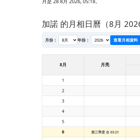
月是 28 8月 2026, 05:18。
加諾 的月相日曆（8月 202
月份：
年份：
查看月相資料
8月
月亮
1
2
3
4
5
6
第三季度 在 03:21