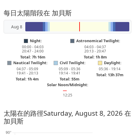
每日太陽階段在 加貝斯
Aug 8
Night:
Astronomical Twilight:
00:00 - 04:03
04:03 - 04:37
20:47 - 24:00
20:13 - 20:47
Total: 7h 16m
Total: 1h 8m
Nautical Twilight:
Civil Twilight:
Daylight:
04:37 - 05:09
05:09 - 05:36
05:36 - 19:14
19:41 - 20:13
19:14 - 19:41
Total: 13h 37m
Total: 1h 4m
Total: 55m
Solar Noon/Midnight:
━
12:25
太陽在的路徑
Saturday, August 8, 2026
在
加貝斯