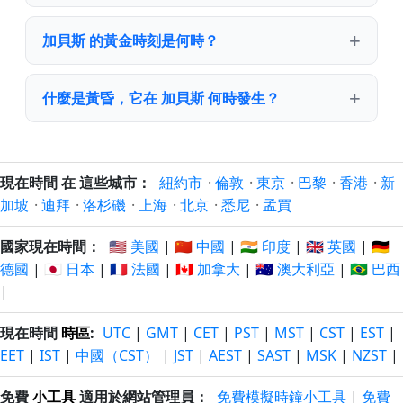
加貝斯 的黃金時刻是何時？
什麼是黃昏，它在 加貝斯 何時發生？
現在時間 在 這些城市：
紐約市
·
倫敦
·
東京
·
巴黎
·
香港
·
新
加坡
·
迪拜
·
洛杉磯
·
上海
·
北京
·
悉尼
·
孟買
國家現在時間：
🇺🇸 美國
|
🇨🇳 中國
|
🇮🇳 印度
|
🇬🇧 英國
|
🇩🇪
德國
|
🇯🇵 日本
|
🇫🇷 法國
|
🇨🇦 加拿大
|
🇦🇺 澳大利亞
|
🇧🇷 巴西
|
現在時間
時區
:
UTC
|
GMT
|
CET
|
PST
|
MST
|
CST
|
EST
|
EET
|
IST
|
中國（CST）
|
JST
|
AEST
|
SAST
|
MSK
|
NZST
|
免費
小工具
適用於網站管理員：
免費模擬時鐘小工具
|
免費