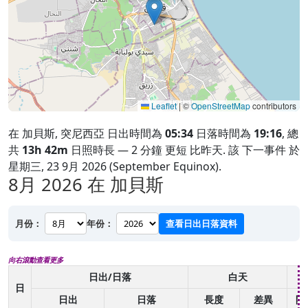
Leaflet
|
©
OpenStreetMap
contributors
在 加貝斯, 突尼西亞 日出時間為
05:34
日落時間為
19:16
, 總
共
13h 42m
日照時長 — 2 分鐘 更短 比昨天. 該 下一事件 於
星期三, 23 9月 2026 (September Equinox).
8月 2026
在 加貝斯
月份：
年份：
查看日出日落資料
向右滾動查看更多
日出/日落
白天
日
日出
日落
長度
差異
開