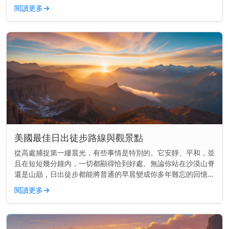
主要見解： 日出長久以來標誌著許多宗教中的神聖時刻，用於
閱讀更多
→
祈禱、供奉和慶...
美國最佳日出徒步路線與觀景點
從高處捕捉第一縷晨光，有些事情是特別的。它安靜、平和，並
且在短短幾分鐘內，一切都顯得恰到好處。無論你站在沙漠山脊
還是山巔，日出徒步都能將普通的早晨變成你多年難忘的回憶。
快速見解： 美國最好的日出徒步結合了開闊的視野與簡單到中
閱讀更多
→
等難度的步道—...