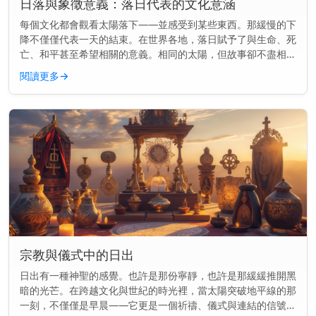
日落與象徵意義：落日代表的文化意涵
每個文化都會觀看太陽落下——並感受到某些東西。那緩慢的下
降不僅僅代表一天的結束。在世界各地，落日賦予了與生命、死
亡、和平甚至希望相關的意義。相同的太陽，但故事卻不盡相
同。 主要見解： 在各種文化中，落日常常象徵結束、反思與轉
閱讀更多
→
變——但其意義會...
宗教與儀式中的日出
日出有一種神聖的感覺。也許是那份寧靜，也許是那緩緩推開黑
暗的光芒。在跨越文化與世紀的時光裡，當太陽突破地平線的那
一刻，不僅僅是早晨——它更是一個祈禱、儀式與連結的信號。