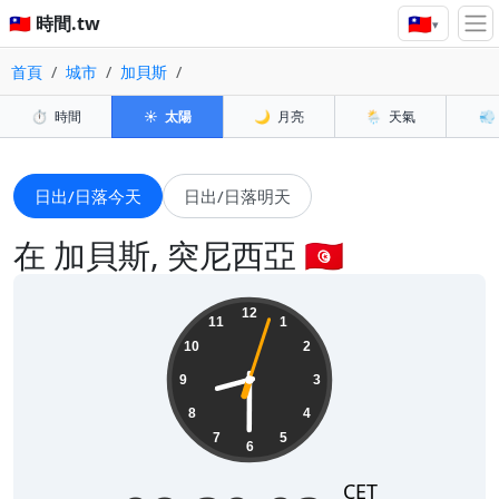
🇹🇼
🇹🇼 時間.tw
▾
首頁
城市
加貝斯
⏱️
時間
☀️
太陽
🌙
月亮
🌦️
天氣
💨
日出/日落今天
日出/日落明天
在 加貝斯, 突尼西亞 🇹🇳
08:30:04
12
11
1
10
2
9
3
8
4
7
5
6
CET