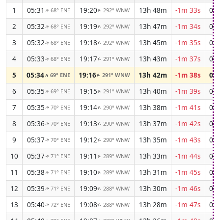
1
05:31
19:20
13h 48m
-1m 33s
03:
68° ENE
292° WNW
↑
↑
2
05:32
19:19
13h 47m
-1m 34s
03:
68° ENE
292° WNW
↑
↑
3
05:32
19:18
13h 45m
-1m 35s
03:
68° ENE
292° WNW
↑
↑
4
05:33
19:17
13h 43m
-1m 37s
03:
68° ENE
291° WNW
↑
↑
5
05:34
19:16
13h 42m
-1m 38s
03:
69° ENE
291° WNW
↑
↑
6
05:35
19:15
13h 40m
-1m 39s
04:
69° ENE
291° WNW
↑
↑
7
05:35
19:14
13h 38m
-1m 41s
04:
70° ENE
290° WNW
↑
↑
8
05:36
19:13
13h 37m
-1m 42s
04:
70° ENE
290° WNW
↑
↑
9
05:37
19:12
13h 35m
-1m 43s
04:
70° ENE
290° WNW
↑
↑
10
05:37
19:11
13h 33m
-1m 44s
04:
71° ENE
289° WNW
↑
↑
11
05:38
19:10
13h 31m
-1m 45s
04:
71° ENE
289° WNW
↑
↑
12
05:39
19:09
13h 30m
-1m 46s
04:
71° ENE
288° WNW
↑
↑
13
05:40
19:08
13h 28m
-1m 47s
04:
72° ENE
288° WNW
↑
↑