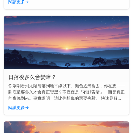
閱讀更多
→
因為陽光穿過地...
日落後多久會變暗？
你剛剛看到太陽滑落到地平線以下。顏色逐漸褪去，你在想——
到底還要多久才會真正變黑？不僅僅是「有點昏暗」，而是真正
的夜晚到來。事實證明，這比你想像的還要複雜。 快速見解：
通常在日落後70到100分鐘內會完全變黑，這取決於你的地點和
閱讀更多
→
季節。 為...