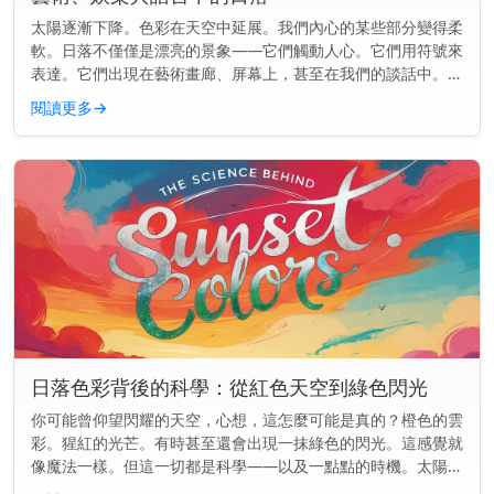
太陽逐漸下降。色彩在天空中延展。我們內心的某些部分變得柔
軟。日落不僅僅是漂亮的景象——它們觸動人心。它們用符號來
表達。它們出現在藝術畫廊、屏幕上，甚至在我們的談話中。但
為什麼日落總是出現在各處呢？ 主要見解： 日落在文化中如此
閱讀更多
→
頻繁出現，是因...
日落色彩背後的科學：從紅色天空到綠色閃光
你可能曾仰望閃耀的天空，心想，這怎麼可能是真的？橙色的雲
彩。猩紅的光芒。有時甚至還會出現一抹綠色的閃光。這感覺就
像魔法一樣。但這一切都是科學——以及一點點的時機。太陽可
能正在落下，但物理學才剛剛開始。 快速見解： 日落的顏色是