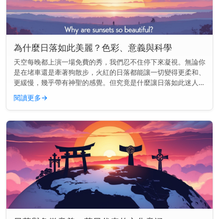
為什麼日落如此美麗？色彩、意義與科學
天空每晚都上演一場免費的秀，我們忍不住停下來凝視。無論你
是在堵車還是牽著狗散步，火紅的日落都能讓一切變得更柔和、
更緩慢，幾乎帶有神聖的感覺。但究竟是什麼讓日落如此迷人
——為什麼它們似乎能觸動我們內心深處的某些東西？ 主要見
閱讀更多
→
解： 日落之所以美...