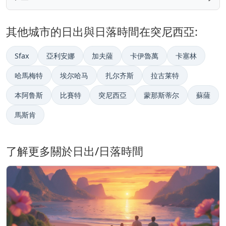
其他城市的日出與日落時間在突尼西亞:
Sfax
亞利安娜
加夫薩
卡伊魯萬
卡塞林
哈馬梅特
埃尔哈马
扎尔齐斯
拉古莱特
本阿鲁斯
比賽特
突尼西亞
蒙那斯蒂尔
蘇薩
馬斯肯
了解更多關於日出/日落時間