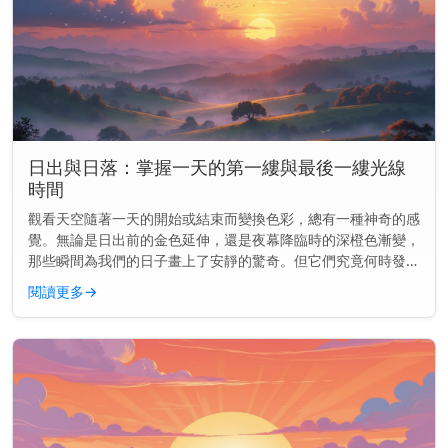
日出與日落：掌握一天的第一縷與最後一縷光線
時間
觀看天空隨著一天的開始或結束而變換色彩，總有一種神奇的感
覺。無論是日出前的金色延伸，還是夜幕降臨時的深橙色漸變，
那些瞬間為我們的日子畫上了安靜的驚奇。但它們究竟何時發生
——以及為何會改變？ 主要見解： 日出和日落並非每天都在同
閱讀更多
→
一時間發生。它...