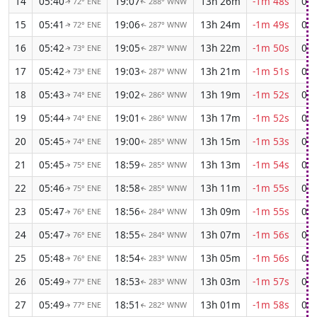
14
05:40
19:07
13h 26m
-1m 48s
04:
72° ENE
288° WNW
↑
↑
15
05:41
19:06
13h 24m
-1m 49s
04:
72° ENE
287° WNW
↑
↑
16
05:42
19:05
13h 22m
-1m 50s
04:
73° ENE
287° WNW
↑
↑
17
05:42
19:03
13h 21m
-1m 51s
04:
73° ENE
287° WNW
↑
↑
18
05:43
19:02
13h 19m
-1m 52s
04:
74° ENE
286° WNW
↑
↑
19
05:44
19:01
13h 17m
-1m 52s
04:
74° ENE
286° WNW
↑
↑
20
05:45
19:00
13h 15m
-1m 53s
04:
74° ENE
285° WNW
↑
↑
21
05:45
18:59
13h 13m
-1m 54s
04:
75° ENE
285° WNW
↑
↑
22
05:46
18:58
13h 11m
-1m 55s
04:
75° ENE
285° WNW
↑
↑
23
05:47
18:56
13h 09m
-1m 55s
04:
76° ENE
284° WNW
↑
↑
24
05:47
18:55
13h 07m
-1m 56s
04:
76° ENE
284° WNW
↑
↑
25
05:48
18:54
13h 05m
-1m 56s
04:
76° ENE
283° WNW
↑
↑
26
05:49
18:53
13h 03m
-1m 57s
04:
77° ENE
283° WNW
↑
↑
27
05:49
18:51
13h 01m
-1m 58s
04:
77° ENE
282° WNW
↑
↑