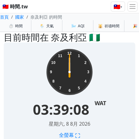
🇹🇼
🇹🇼 時間.tw
▾
首頁
國家
奈及利亞 的時間
⏱️
時間
🌦️
天氣
🌬️
AQI
🕌
祈禱時間
🎉
目前時間在 奈及利亞 🇳🇬
12
11
1
10
2
9
3
8
4
7
5
6
WAT
03:39:08
星期六, 8 8月 2026
⛶
全螢幕