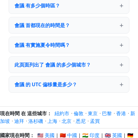
會議 有多少個時區？
會議 首都現在的時間是？
會議 有實施夏令時間嗎？
此頁面列出了 會議 的多少個城市？
會議 的 UTC 偏移量是多少？
現在時間 在 這些城市：
紐約市
·
倫敦
·
東京
·
巴黎
·
香港
·
新
加坡
·
迪拜
·
洛杉磯
·
上海
·
北京
·
悉尼
·
孟買
國家現在時間：
🇺🇸 美國
|
🇨🇳 中國
|
🇮🇳 印度
|
🇬🇧 英國
|
🇩🇪