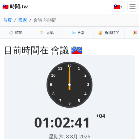
🇹🇼
🇹🇼 時間.tw
▾
首頁
國家
會議 的時間
⏱️
時間
🌦️
天氣
🌬️
AQI
🕌
祈禱時間
🎉
目前時間在 會議 🇷🇪
12
11
1
10
2
9
3
8
4
7
5
6
+04
01:02:41
星期六, 8 8月 2026