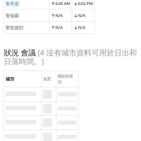
↑
↓
聖丹尼
6:45 AM
6:02 PM
↑
↓
聖保羅
N/A
N/A
↑
↓
聖安德烈
N/A
N/A
狀況 會議
(
4
沒有城市資料可用於日出和
日落時間。)
關於的資
城市
溫度。
訊