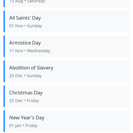
15 Aug
• Saturday
All Saints' Day
01 Nov
• Sunday
Armistice Day
11 Nov
• Wednesday
Abolition of Slavery
20 Dec
• Sunday
Christmas Day
25 Dec
• Friday
New Year's Day
01 Jan
• Friday