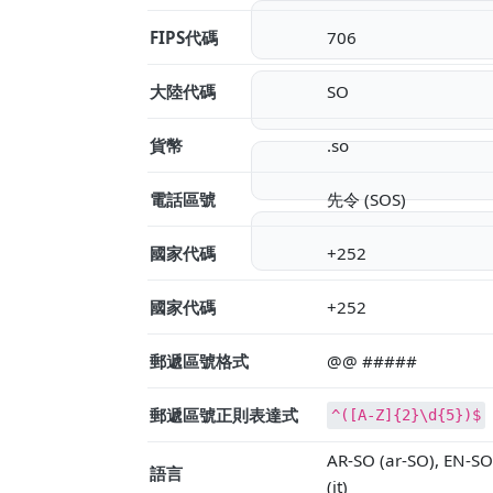
FIPS代碼
706
大陸代碼
SO
貨幣
.so
電話區號
先令 (SOS)
國家代碼
+252
國家代碼
+252
郵遞區號格式
@@ #####
郵遞區號正則表達式
^([A-Z]{2}\d{5})$
AR-SO (ar-SO), EN-
語言
(it)