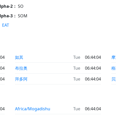
Alpha-2：
SO
Alpha-3：
SOM
：
EAT
:04
如其
Tue
06:44:04
摩
:04
布拉奥
Tue
06:44:04
格
:04
拜多阿
Tue
06:44:04
贝
:04
Africa/Mogadishu
Tue
06:44:04