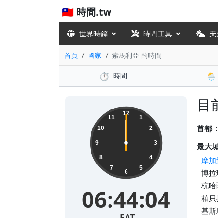
🇹🇼 時間.tw
世界時鐘
時間工具
天
首頁
國家
索馬利亞 的時間
⏱️
🌦️
時間
目前
12
11
1
首都
10
2
9
3
最大
8
4
摩加
7
5
博拉瑪
6
杭哈薩
06:44:04
柏貝拉
基斯馬
EAT