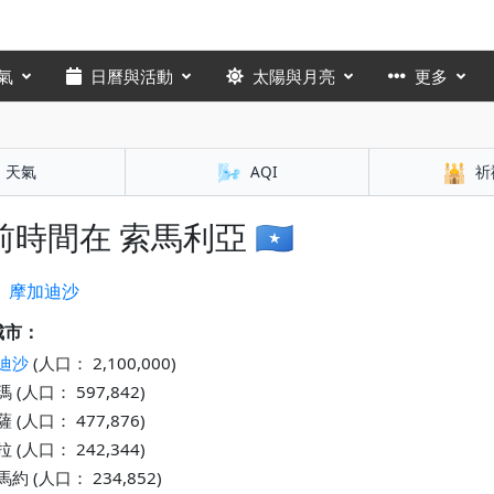
氣
日曆與活動
太陽與月亮
更多
🌬️
🕌
天氣
AQI
祈
時間在 索馬利亞 🇸🇴
：
摩加迪沙
城市：
迪沙
(人口： 2,100,000)
 (人口： 597,842)
 (人口： 477,876)
 (人口： 242,344)
約 (人口： 234,852)