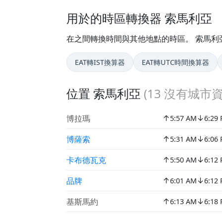
用於的時區轉換器 索馬利亞
在之間轉換時間與其他地點的時區。 索馬利
EAT轉IST換算器
EAT轉UTC時間換算器
位置 索馬利亞
(
13
沒有城市資
↑
↓
博拉瑪
5:57 AM
6:29
↑
↓
博薩索
5:31 AM
6:06
↑
↓
卡布德瓦克
5:50 AM
6:12
↑
↓
品牌
6:01 AM
6:12
↑
↓
基斯馬約
6:13 AM
6:18