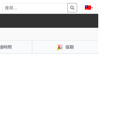
🇹🇼
▾
🎉
禱時間
假期