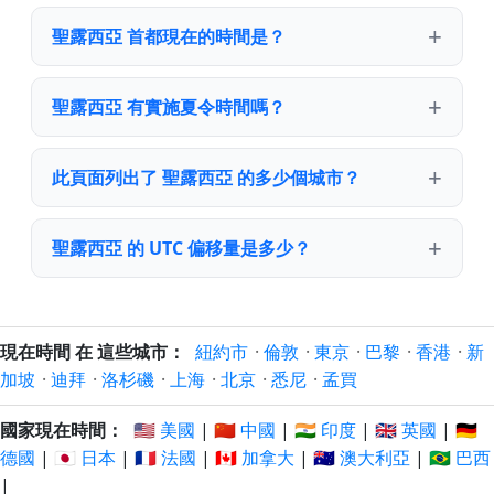
聖露西亞 首都現在的時間是？
聖露西亞 有實施夏令時間嗎？
此頁面列出了 聖露西亞 的多少個城市？
聖露西亞 的 UTC 偏移量是多少？
現在時間 在 這些城市：
紐約市
·
倫敦
·
東京
·
巴黎
·
香港
·
新
加坡
·
迪拜
·
洛杉磯
·
上海
·
北京
·
悉尼
·
孟買
國家現在時間：
🇺🇸 美國
|
🇨🇳 中國
|
🇮🇳 印度
|
🇬🇧 英國
|
🇩🇪
德國
|
🇯🇵 日本
|
🇫🇷 法國
|
🇨🇦 加拿大
|
🇦🇺 澳大利亞
|
🇧🇷 巴西
|