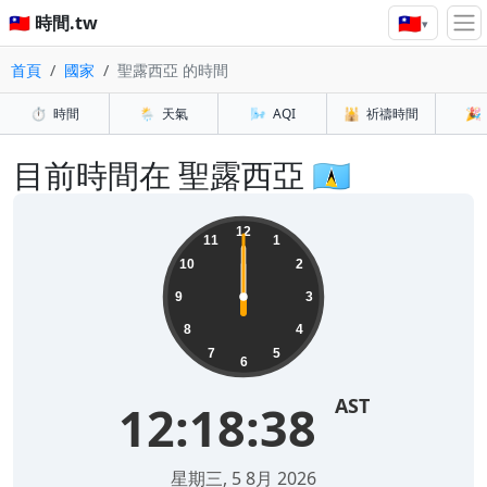
🇹🇼
🇹🇼 時間.tw
▾
首頁
國家
聖露西亞 的時間
⏱️
時間
🌦️
天氣
🌬️
AQI
🕌
祈禱時間
🎉
目前時間在 聖露西亞 🇱🇨
12
11
1
10
2
9
3
8
4
7
5
6
AST
12:18:38
星期三, 5 8月 2026